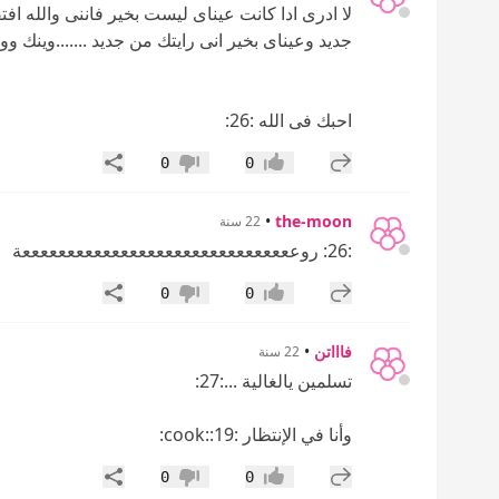
لا ادرى ادا كانت عيناى ليست بخير فاننى والله ا
جديد وعيناى بخير انى رايتك من جديد .......وينك ووي
احبك فى الله :26:
إضافة رد جديد
مشاركة
0
0
إعجاب
عدم إعجاب
•
the-moon
22 سنة
:26: روعععععععععععععععععععععععععععععععة
إضافة رد جديد
مشاركة
0
0
إعجاب
عدم إعجاب
فاااتن
•
22 سنة
تسلمين يالغالية ...:27:
وأنا في الإنتظار :19::cook:
إضافة رد جديد
مشاركة
0
0
إعجاب
عدم إعجاب