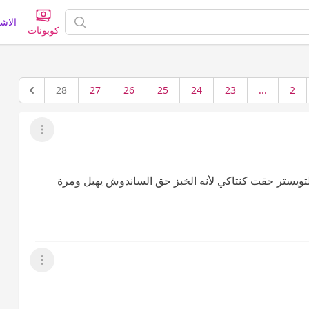
الاش
كوبونات
28
27
26
25
24
23
...
2
عرض القائمة
ويستر حقت كنتاكي لأنه الخبز حق الساندوش يهبل ومرة
عرض القائمة