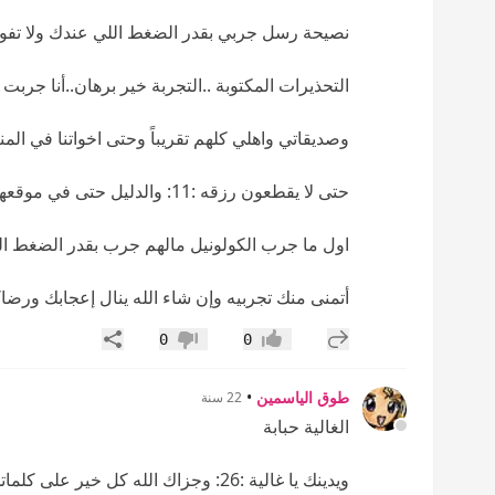
نصيحة رسل جربي بقدر الضغط اللي عندك ولا تفوت
التحذيرات المكتوبة ..التجربة خير برهان..أنا جرب
وصديقاتي واهلي كلهم تقريباً وحتى اخواتنا في المن
حتى لا يقطعون رزقه :11: والدليل حتى في موقعهم الخاص لكنتاكي يذكرون انهم
اول ما جرب الكولونيل مالهم جرب بقدر الضغط الع
أتمنى منك تجربيه وإن شاء الله ينال إعجابك ورضاكي 
إضافة رد جديد
مشاركة
0
0
إعجاب
عدم إعجاب
طوق الياسمين
•
22 سنة
الغالية حبابة
ويدينك يا غالية :26: وجزاك الله كل خير على كلماتك الطيبة :26: