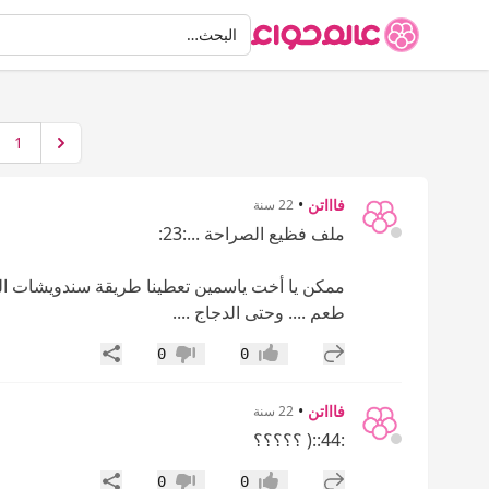
البحث
البحث…
1
فاااتن
•
22 سنة
ملف فظيع الصراحة ...:23:
ممكن يا أخت ياسمين تعطينا طريقة سندويشات الت
طعم .... وحتى الدجاج ....
إضافة رد جديد
مشاركة
0
0
إعجاب
عدم إعجاب
فاااتن
•
22 سنة
:44::( ؟؟؟؟؟
إضافة رد جديد
مشاركة
0
0