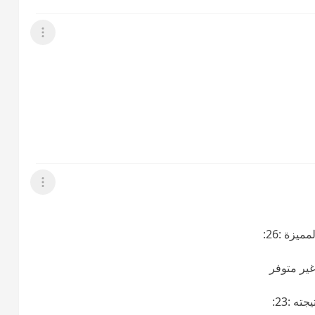
عرض القائمة
عرض القائمة
زة :26:
غير متوفر
 :23: