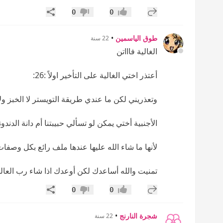
إضافة رد جديد
مشاركة
0
0
إعجاب
عدم إعجاب
طوق الياسمين
•
22 سنة
الغالية فاااتن
أعتذر اختي الغالية على التأخير اولاً :26:
وتعذريني لكن ما عندي طريقة التويستر لا الخبز و
الأجنبية أختي يمكن لو تسألي حبيبتنا أم دانة الدن
لأنها ما شاء الله عليها عندها ملف رائع بكل وصفات ا
تمنيت والله أساعدك لكن أوعدك اذا شاء رب العالم
إضافة رد جديد
مشاركة
0
0
إعجاب
عدم إعجاب
شجرة النارنج
•
22 سنة