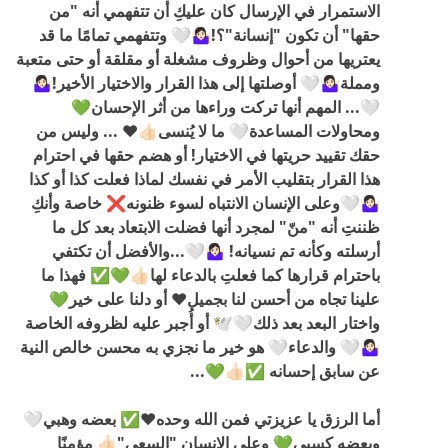
الاستمرار في الإرسال كان عليكِ أن تتفهمي أنه "من
حقها" أن تكون "إنسانة"؟!🤷🏻‍♀️🤍 وتتفهمي تمامًا ما قد
يعتريها من أحوال وظروف مشغلة أو مقلقة أو حتى متعبة
ومملة🤷🏻‍♀️🤍 أوصلتها إلى هذا القرار والاختيار الأخير!🤷🏻‍♀️
🤍... المهم أنها تركت وراءها من أثر الإحسان💚
ومحاولات المساعدة🤍 ما لا يُنسى👍🏻❤️ ... وليس من
حقك تقييد حريتها في الاختيار! أو هضم حقها في احترام
هذا القرار بتقليب الأمر في نفسك لماذا فعلت كذا أو كذا
🤷🏻‍♀️🤍وعلى الإنسان الانتباه لسوء ظنونه❌️ خاصة وأنكِ
ظننتِ أنه "منّ" لمجرد أنها فضلت الابتعاد بعد كل ما
أرسلته وكأنه تم نسيانه! 🤷🏻‍♀️🤍...والأفضل أن تكتفي
باحترام قرارها كما فعلتِ بالدعاء لها👍🏻💚✅️ فهذا ما
علينا تجاه من أحسن لنا بجميل❤️ أو دلنا على خير💚
واختار البعد بعد ذلك🤍🕊 أو أُجبر عليه لظروفه الخاصة
🤷🏻‍♀️🤍 والدعاء🤍 هو خير ما نجزي به محسن خالص النية
عن سابق إحسانه ✅️👍🏻💚...
أما الرزق يا عزيزتي فمن الله وحده❤️✅️ بعضه وهبي🤍
وبعضه كسبي💚 وعلى الإنسان "السعي"👍🏻 مؤمنًا