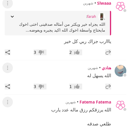
•
Slwaaa
شهرين
عرض ال
:
farah
الله يجزاه خير ويكثر من أمثاله صدقينى اختى اخوك
مايحتاج واسطة اخوك الله اكيد يجبره ويعوضه...
يااارب جزاك ربي كل خير
إضافة رد جديد
مشار
3
2
إعجاب
عدم إعجاب
هنادي
•
شهرين
عرض ال
الله يسهل له
إضافة رد جديد
مشار
3
1
إعجاب
عدم إعجاب
•
Fatema Fatema
شهرين
عرض ال
الله يرزقكم رزق ماله عدد يارب
طلعي صدقه