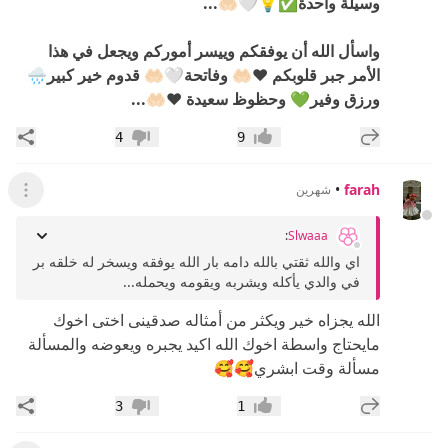
وسيلة واحدة✅️💡🤍🤲🏻...
واسأل الله أن يوفقكم وييسر أموركم ويجعل في هذا
الأمر جبر قلوبكم ❤️🤲🏻 وفاتحة🤍🤲🏻 قدوم خير كبير🌧
ورزق وفير💚 وحظوظ سعيدة ❤️🤲🏻...
إضافة رد جديد
مشار
4
9
إعجاب
عدم إعجاب
•
farah
شهرين
عرض ال
:
Slwaaa
اي والله ثقتي بالله دامه بار الله يوفقه ويسخر له خلقه بر
في والدي يأكله ويشربه ويقومه ويحمله...
الله يجزاه خير ويكثر من أمثاله صدقينى اختى اخوك
مايحتاج واسطة اخوك الله اكيد يجبره ويعوضه والمسألة
مسألة وقت ابشري🥰🥰
إضافة رد جديد
مشار
3
1
إعجاب
عدم إعجاب