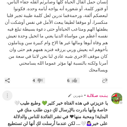
إنسان حمل أثقال الحياة كلها وصابرثم أثقله جفاء الناس،
أو فتور كلمة، أو شعوره أنه يواجه أيامه وحده. فكونوا
لبعضكم ألفة، ورحمةفما تدرين لعل كلمة طيبة تجبر قلبا
منكسرا، أو موقفا لطيفا يبعث الأمل في نفس أوشكت أن
يطفئها الهم ومتاعب الحياةأو حتى دعوة بسيطة تبلغ فيه
نفسه أعظم من مواساة الدنيا يعني ما اتخيل وحدة تعيش
هم وفاة أبوها ومالها غير ها الاخ وام كبيرة سن ويتاملون
بأخوهم انه يعيش وربي يرزقه فنزيد همهم هم حتى وان
كان موقف الاخرى شبه عادي لنا نحن لاننا في سعة من
أمرنا ولكنه بالنسبة لها مؤثر عموما الله يسامحني
ويساامحك
إضافة رد جديد
مشار
4
6
إعجاب
عدم إعجاب
بـنـت صـلالـة
•
شهرين
عرض ال
يا عزيزتي في هذه الفتاة خير كثير💚 وطبع طيب🤍
خاصة وأنها بادرت بالإرسال لكِ دون طلب منكِ في
البداية! ومحبة منها❤️ في نشر الفائدة للناس والدلالة
على خير🤷🏻‍♀️🤍... لكن عندما أرسلت لكِ أنها لن تستطيع