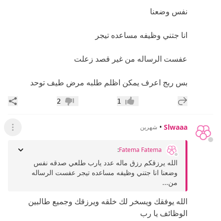
نفس وضعنا
انا جتني وظيفه مساعده تيجر
عفست الرساله من غير قصد زعلت
بس ربج اعرف يمكن اظلم طلبه مرض طيف توحد
إضافة رد جديد
مشار
2
1
إعجاب
عدم إعجاب
•
Slwaaa
شهرين
عرض ال
:
Fatema Fatema
الله يرزقكم رزق ماله عدد يارب طلعي صدقه نفس
وضعنا انا جتني وظيفه مساعده تيجر عفست الرساله
من...
الله يوفقك ويسخر لك خلقه ويرزقك وجميع طالبين
الوظائف يا رب