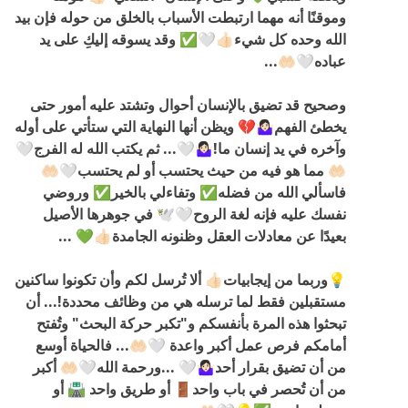
وموقنًا أنه مهما ارتبطت الأسباب بالخلق من حوله فإن بيد
الله وحده كل شيء👍🏻🤍✅️ وقد يسوقه إليكِ على يد
عباده🤍🤲🏻...
وصحيح قد
تضيق بالإنسان أحوال وتشتد عليه أمور حتى
يخطئ الفهم🤷🏻‍♀️💔 ويظن أنها النهاية التي ستأتي على أوله
وآخره في يد إنسان ما!🤷🏻‍♀️🤍... ثم يكتب الله له الفرج🤍
🤲🏻 مما هو فيه من حيث يحتسب أو لم يحتسب🤍🤲🏻
فاسألي الله من فضله✅️ وتفاءلي بالخير✅️ وروضي
نفسك عليه فإنه لغة الروح🤍🕊 في جوهرها الأصيل
بعيدًا عن معادلات العقل وظنونه الجامدة👍🏻💚 ...
💡وربما من إيجابيات👍🏻 ألا تُرسل لكم وأن تكونوا ساكنين
مستقبلين فقط لما ترسله هي من وظائف محددة!... أن
تبحثوا هذه المرة بأنفسكم و"تكبر حركة البحث" وتُفتح
أمامكم فرص عمل أكبر واعدة 🤍🤲🏻...
فالحياة أوسع
من أن تضيق بقرار أحد🤷🏻‍♀️🤍 ...ورحمة الله🤍🤲🏻 أكبر
من أن تُحصر في باب واحد🚪 أو طريق واحد 🛣 أو