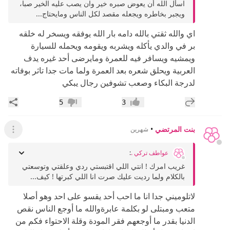
اسأل الله أن يعوض صبره خير وان يصب عليه الخير صبا،
ويجبر بخاطره ويجعله مقصد لكل الناس ومايحتاج...
اي والله ثقتي بالله دامه بار الله يوفقه ويسخر له خلقه
بر في والدي يأكله ويشربه ويقومه ويحمله للسيارة
ويمشيه ويسافر فيه للعمرة ومايرضى أحد غيره يدف
العربية ويحلق شعره بعد العمرة ولما مات جدا تاثر بوفاته
لدرجة البكاء وصعب تشوفين رجال يبكي
إضافة رد جديد
مشار
5
3
إعجاب
عدم إعجاب
بنت المرتضي
•
شهرين
عرض ال
عواطف تركي .
:
غريب امرك ! انتي اللي اقتبستي ردي وعلقتي وتوسعتي
بالكلام ولما رديت عليك صرت انا اللي كبرتها ! كيف...
لاتلوميني جدا انا ما احب أحد يقسو على احد وهو أصلا
متعب ومبتلى لو بكلمة عابرةوالله ما أوجع الناس نقص
الدنيا بقدر ما أوجعهم فقر المودة وقلة الاحتواء فكم من