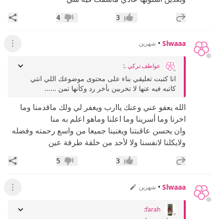
إضافة رد جديد
مشار
4
3
إعجاب
عدم إعجاب
•
Slwaaa
شهرين
عرض ال
عواطف تركي .
:
انا كتبت تعليقي بناء على محتوى موضوعك اللي انتي
كاتبه فيه عنها لا تخربين بأخر رد وكأنها تمن ......
الله يعفو عني وعنك ياارب ويغفر لي ولك ماقدمنا وما
اخرنا وما أسرينا وما اعلنا وماهو اعلم به منا
وان يحسن عاقبتنا ويغنينا جميعا من واسع رحمته وفضله
ولايكلنا لانفسنا ولا لأحد من خلقة طرفة عين
إضافة رد جديد
مشار
5
3
إعجاب
عدم إعجاب
•
Slwaaa
شهرين
عرض ال
:
farah