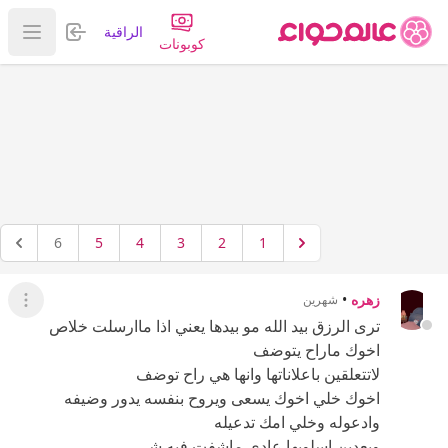
تسجيل الدخول
الراقية
عرض ا
كوبونات
6
5
4
3
2
1
زهره
•
شهرين
عرض ال
ترى الرزق بيد الله مو بيدها يعني اذا ماارسلت خلاص
اخوك ماراح يتوضف
لاتتعلقين باعلاناتها وانها هي راح توضف
اخوك خلي اخوك يسعى ويروح بنفسه يدور وضيفه
وادعوله وخلي امك تدعيله
وبعدين اسلوبها عادي ماشفت فيه شي