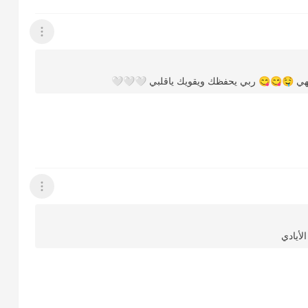
عرض القائمة
ههههي 🤤😋😋 ربي يحفظك ويقويك ياقلبي 🤍🤍🤍
عرض القائمة
لأيادي