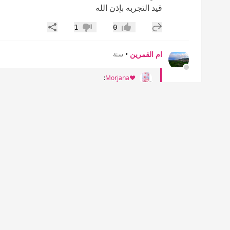
قيد التجربه بإذن الله
إضافة رد جديد
مشاركة
1
0
إعجاب
عدم إعجاب
ام القمرين
•
سنة
:
♥️Morjana
السلام عليكم ورحمة الله وبركاته سلمت يداك و حف
وعليكم السلام ورحمة الله وبركاته
الله يسلمك يا قلبي💖
إضافة رد جديد
مشاركة
1
0
إعجاب
عدم إعجاب
ام القمرين
•
سنة
فلانه بنت فلان
:
ماشاء الله يجنن تسلم يدك😍
الله يسلمك حبيبتي 💖