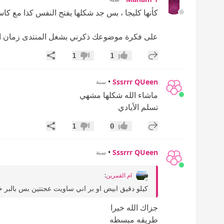
كأنها كليجا ، بس جد شكلها يفتح النفس كذا مع ك
على فكرة موضوعك ذكرني بشغل المنتدى زمان ايا
إضافة رد جديد
مشاركة
1
1
إعجاب
عدم إعجاب
•
Sssrrr QUeen
سنة
ماشاء الله شكلها مشهي
تسلم الأيادي
إضافة رد جديد
مشاركة
1
0
إعجاب
عدم إعجاب
•
Sssrrr QUeen
سنة
ام القمرين
:
كيلو دقيق ابيض او بر اني ساويت عجنتين بس بالبر خ
جزاك الله خيرا
طريقه مبسطه