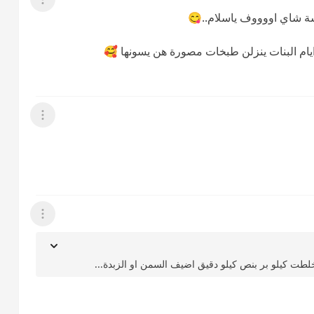
عرض القائمة
اسة شاي اووووف ياسلام..😋
م البنات ينزلن طبخات مصورة هن يسونها 🥰
عرض القائمة
عرض القائمة
لطت كيلو بر بنص كيلو دقيق اضيف السمن او الزبدة...