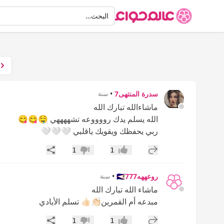
البحث
البحث…
سدرة المنتهى7
•
سنة
ماشاءالله تبارك الله
الله يسلم يدك رووووعه تشههههي 🤤😋😋
ربي يحفظك ويقويك ياقلبي 🤍🤍🤍
إضافة رد جديد
مشاركة
1
1
إعجاب
عدم إعجاب
روعههه🇸🇦777
•
سنة
ماشاء الله تبارك الله
مبدعه أم القمرين👏🏻👍🏻 تسلم الأيادي
إضافة رد جديد
مشاركة
1
1