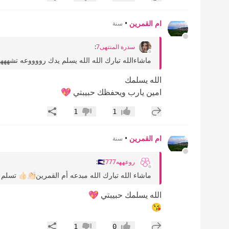
إعجاب
عدم إعجاب
ام القمرين
•
سنة
سدرة المنتهى7
:
ماشاءالله تبارك الله الله يسلم يدك رووووعه تش
الله يسلمك
امين يارب ويحفظك حبيبتي 💖
إضافة رد جديد
مشاركة
1
1
إعجاب
عدم إعجاب
ام القمرين
•
سنة
روعههه🇸🇦777
:
ماشاء الله تبارك الله مبدعه أم القمرين👏🏻👍🏻 تسلم ا
الله يسلمك حبيبتي 💖
😘
إضافة رد جديد
مشاركة
1
0