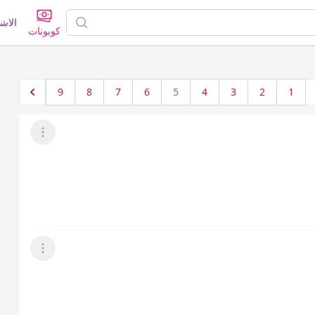
الاش
كوبونات
9
8
7
6
5
4
3
2
1
عرض القائمة
عرض القائمة