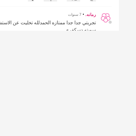
إعجاب
عدم إعجاب
رمانه.
•
7 سنوات
تجربتي جدا جدا ممتازه الحمدلله تخليت عن الاستشو
سويته دسكفري
إضافة رد جديد
مشاركة
0
0
إعجاب
عدم إعجاب
•
zhoor_99
7 سنوات
انا ايضاء سويت من كم اسبوع جدا حلو ومريحححح
راحت النفشه والخشونه الحمدالله
بس انا ينلف علي يعني مو مرا انسيااابي
بس يمكن الي سوته لي ما سوت زين
سويته ب 400 عرض العيد ..
إضافة رد جديد
مشاركة
0
0
إعجاب
عدم إعجاب
ام الدلال كله
•
7 سنوات
فعلا اخت زوجي ماشالله مسويته ويجنن كنك مستشو