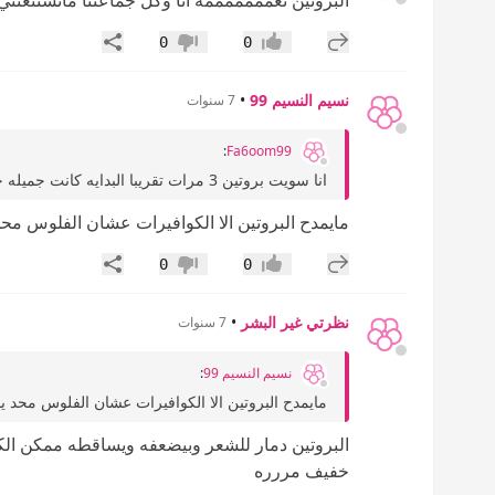
إضافة رد جديد
مشاركة
0
0
إعجاب
عدم إعجاب
نسيم النسيم 99
•
7 سنوات
:
Fa6oom99
انا سويت بروتين 3 مرات تقريبا البدايه كانت جميله جدا والحمدلله اتخليت عن الاستشوار بس فتره ويرجع...
مايمدح البروتين الا الكوافيرات عشان الفلوس محد 
إضافة رد جديد
مشاركة
0
0
إعجاب
عدم إعجاب
نظرتي غير البشر
•
7 سنوات
نسيم النسيم 99
:
مايمدح البروتين الا الكوافيرات عشان الفلوس محد يم
البروتين دمار للشعر وبيضعفه ويساقطه ممكن الك
خفيف مررره