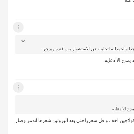
عرض القائمة
يمدح الا دعايه
عرض القائمة
دح الا دعايه
ولاجين اخف واقل سعرراختي بعد البروتين شعرها اندمر وصار