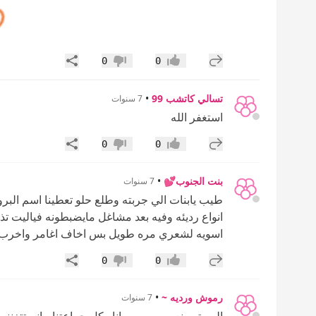
إضافة رد جديد
مشاركة
0
0
إعجاب
عدم إعجاب
تسالي كاتشب 99
•
7 سنوات
استغفر الله
إضافة رد جديد
مشاركة
0
0
إعجاب
عدم إعجاب
بنت الجنوب💕
•
7 سنوات
طيب يابنات الي جربته وطلع حلو تعطينا اسم البر
انواع رديئه وفيه بعد مشاغل مايضبطونه فياليت ت
اسويه لشعري مره طويل بس اخاف اغامر واخرب 
إضافة رد جديد
مشاركة
0
0
إعجاب
عدم إعجاب
رموش ورديه ~
•
7 سنوات
البروتين نعمممممممه انا وكل جماعتنا مانستتغنني