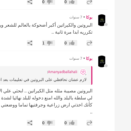
إضافة رد جديد
مشاركة
0
0
إعجاب
عدم إعجاب
بوكا
•
7 سنوات
البروتين والكيراتين أكبر أضحوكة بالعالم للشعر و
تكرريه ابدا مرة ثانية ..
إضافة رد جديد
مشاركة
1
0
إعجاب
عدم إعجاب
بوكا
•
7 سنوات
:
Amanyadballahali
لازم عشان تحافظي على البروتين في تعليمات بعد ا
البروتين مصيبة مثله مثل الكيراتين .. ابحثي علي ا
لي سلطة بالبلد والله امنع دخوله للبلد نهائيا لش
كأنك اخذتي ارض زراعية وجرفتيها تماما ووضعتي عل
..
إضافة رد جديد
مشاركة
0
0
إعجاب
عدم إعجاب