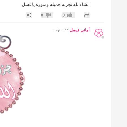
انشاءالله تجربه جميله ومنوره ياعسل
إضافة رد جديد
مشاركة
0
0
إعجاب
عدم إعجاب
أماني فيصل
•
7 سنوات