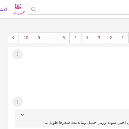
الاش
كوبونات
10
9
...
6
5
4
3
2
1
عرض القائمة
عرض القائمة