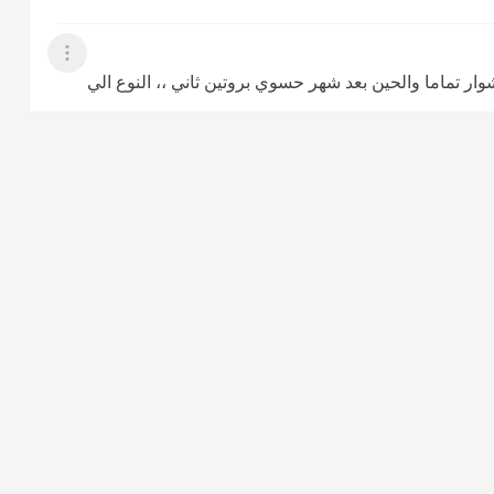
عرض القائمة
ار تماما والحين بعد شهر حسوي بروتين ثاني ،، النوع الي
عرض القائمة
عرض القائمة
ره انشالله باسويه ...