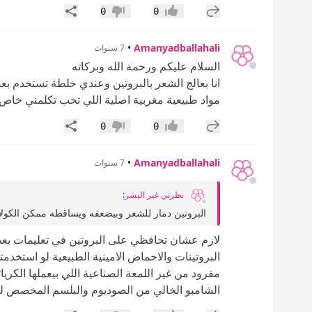
إضافة رد جديد
مشاركة
0
0
إعجاب
عدم إعجاب
•
Amanyadballahali
7 سنوات
السلام عليكم ورحمة الله وبركاته
انا بعالج الشعر بالبروتين وعندي خلطة تستخدم بع
مواد طبيعية مغربية اصلية اللي تحب تكلمني خاص
إضافة رد جديد
مشاركة
0
0
إعجاب
عدم إعجاب
•
Amanyadballahali
7 سنوات
نظرتي غير البشر
:
البروتين دمار للشعر وبيضعفه ويساقطه ممكن الكولا
لازم عشان تحافظي على البروتين في تعليمات بعد
البروتينات والاحماض الامينية الطبيعية لو است
مفرود من غير اللمعة الصناعية اللي بيعملها الكريات
الشامبو الخالي من الصوديوم والبلسم المخصص ل