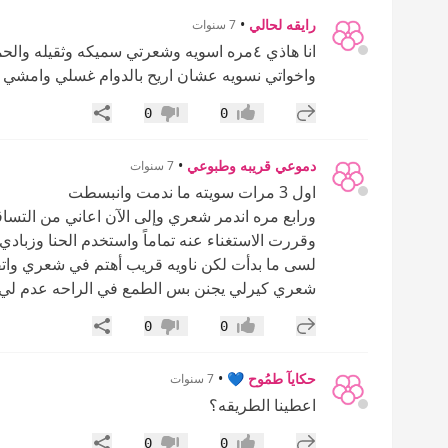
رايقه لحالي
•
7 سنوات
انا هاذي ٤مره اسويه وشعرتي سميكه وثقيله 
واخواتي نسويه عشان اريح بالدوام غسلي وامشي وا
إضافة رد جديد
مشاركة
0
0
إعجاب
عدم إعجاب
دموعي قريبه وطبوعي
•
7 سنوات
اول 3 مرات سويته ما ندمت وانبسطت
ورابع مره اندمر شعري وإلى الآن اعاني من الت
وقررت الاستغناء عنه تماماً واستخدم الحنا وزباد
لسى ما بدأت لكن ناويه قريب أهتم في شعري واتق
شعري كيرلي يجنن بس الطمع في الراحه عدم ل
إضافة رد جديد
مشاركة
0
0
إعجاب
عدم إعجاب
حكايآ طمُوح 💙
•
7 سنوات
اعطينا الطريقه؟
إضافة رد جديد
مشاركة
0
0