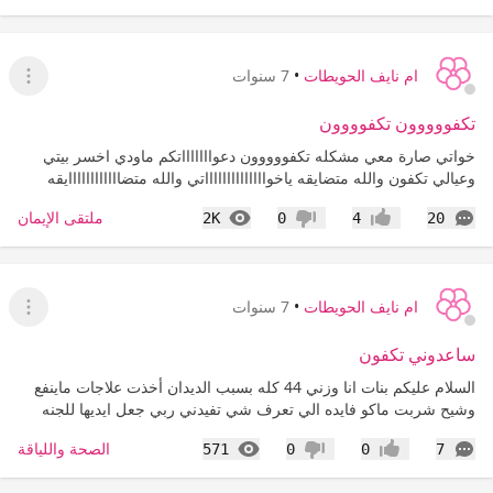
ام نايف الحويطات
•
7 سنوات
عرض ا
تكفووووون تكفوووون
خواتي صارة معي مشكله تكفووووون دعواااااااتكم ماودي اخسر بيتي
وعيالي تكفون والله متضايقه ياخوااااااااااااااتي والله متضاااااااااااايقه
التعليقات
المشاهدات
ملتقى الإيمان
2K
0
4
20
إعجاب
عدم إعجاب
ام نايف الحويطات
•
7 سنوات
عرض ا
ساعدوني تكفون
السلام عليكم بنات انا وزني 44 كله بسبب الديدان أخذت علاجات ماينفع
وشيح شربت ماكو فايده الي تعرف شي تفيدني ربي جعل ايديها للجنه
التعليقات
المشاهدات
الصحة واللياقة
571
0
0
7
إعجاب
عدم إعجاب