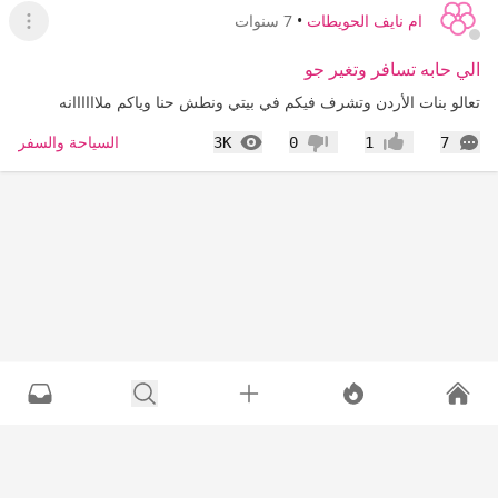
ام نايف الحويطات
•
7 سنوات
عرض ا
الي حابه تسافر وتغير جو
تعالو بنات الأردن وتشرف فيكم في بيتي ونطش حنا وياكم ملاااااانه
التعليقات
المشاهدات
السياحة والسفر
3K
0
1
7
إعجاب
عدم إعجاب