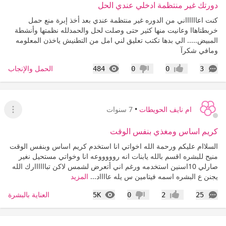
دورتك غير منتظمة ادخلي عندي الحل
كنت اعااااااني من الدوره غير منتظمة عندي بعد أخذ إبرة منع حمل
خربطتاهاا وعانيت منها كثير حتى وصلت لحل والحمدلله نظمتها وأنشطة
المبيض..... الي بدها تكتب تعليق لني امل من التطنيش ياخذن المعلومه
ومافي شكرآ
التعليقات
المشاهدات
الحمل والإنجاب
484
0
0
3
إعجاب
عدم إعجاب
ام نايف الحويطات
•
7 سنوات
عرض ا
كريم اساس ومغذي بنفس الوقت
السلاام عليكم ورحمة الله اخواتي انا استخدم كريم اساس وبنفس الوقت
منيح للبشره اقسم بالله يابنات انه روووووعه انا وخواتي مستحيل نغير
صارلي 10اسنين استخدمه ورغم اني أتعرض لشمس لاكن تباااااارك الله
يجنن ع البشره اسمه فيتامين س يله عااااد...
المزيد
التعليقات
المشاهدات
العناية بالبشرة
5K
0
2
25
إعجاب
عدم إعجاب