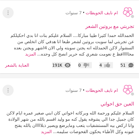
ام نايف الحويطات
•
7 سنوات
عرض ا
تجربتي مع بروتين الشعر
الحمدالله حمدا كثيرا طيبا مباركا.... السلام عليكم بنات انا بدي احكيلكم
عن تجربتي لما سويت بروتين لشعر طبعا انا هدفي كان اتخلص من
السشوار لاكن الحمدلله انه يجنن سويته ولي الان 4اشهر ويجنن بعده
محااااافظ ع نعومت شعري كنه حرير انصح كل وحده...
المزيد
التعليقات
المشاهدات
العناية بالشعر
191K
0
4
51
إعجاب
عدم إعجاب
ام نايف الحويطات
•
7 سنوات
عرض ا
العين حق اخواتي
السلام عليكم ورحمة الله وبركاته اخواتي كان ابني صغير عمره ايام لاكن
كان جميل جدا الي يشوفه يقول كنه مو وليد اقسم بالله من شهر الولادة
وانا اركض بيه المستشفيات يتعب ومايرضع ويصير ذبلااااان يالله يفتح
عيونه وكل الأطباء يحكون الفحوصات سليمه...
المزيد