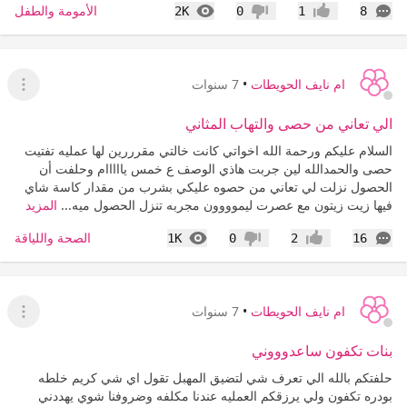
التعليقات
المشاهدات
الأمومة والطفل
2K
0
1
8
إعجاب
عدم إعجاب
ام نايف الحويطات
•
7 سنوات
عرض ا
الي تعاني من حصى والتهاب المثاني
السلام عليكم ورحمة الله اخواتي كانت خالتي مقرررين لها عمليه تفتيت
حصى والحمدالله لين جربت هاذي الوصف ع خمس يااااام وحلفت أن
الحصول نزلت لي تعاني من حصوه عليكي بشرب من مقدار كاسة شاي
فيها زيت زيتون مع عصرت ليموووون مجربه تنزل الحصول ميه...
المزيد
التعليقات
المشاهدات
الصحة واللياقة
1K
0
2
16
إعجاب
عدم إعجاب
ام نايف الحويطات
•
7 سنوات
عرض ا
بنات تكفون ساعدوووني
حلفتكم بالله الي تعرف شي لتضيق المهبل تقول اي شي كريم خلطه
بودره تكفون ولي يرزقكم العمليه عندنا مكلفه وضروفنا شوي يهددني