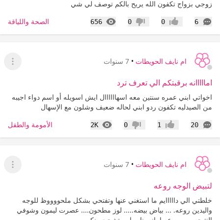
زوجي بزواج تكفون الله يريح بالكم توصف لي شي
التعليقات
المشاهدات
الصحة واللياقة
656
0
0
6
إعجاب
عدم إعجاب
ام نايف الحويطات
•
7 سنوات
عرض ا
امااااانه برقبتكم الي تعرف ترد
اخواتي ابني عمره سنتين معه اسهاااااال ايش اسويله أو اسم دواء اجيبه
من الصيدليه تكفون ردو ابني لحاله ضعيف وشلون مع الإسهال
التعليقات
المشاهدات
الأمومة والطفل
2K
0
1
20
إعجاب
عدم إعجاب
ام نايف الحويطات
•
7 سنوات
عرض ا
لتبيض الوجه روعه
خلطتي الي دااااايم ما استغني عنها وتفتحي بشكل ملحووووظ للوجه
واليدين روعه. ... بياض بيضه..... لوز مطحون.... عصرت ليمون وشوفي
النتيجه روووووعه امانه بنات ابي تشجيع منكم