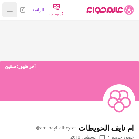
تسجيل الدخول
الراقية
عرض ا
كوبونات
آخر ظهور:
سنتين
ام نايف الحويطات
@am_nayf_alhoytat
عضوة جديدة
•
أغسطس 2018