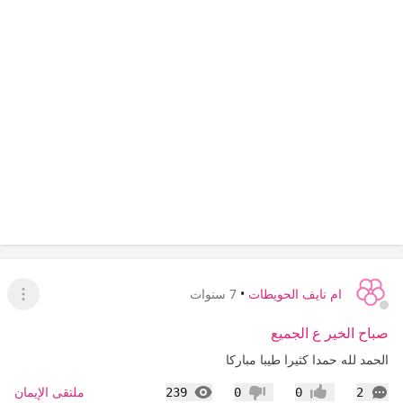
ام نايف الحويطات
•
7 سنوات
عرض ا
صباح الخير ع الجميع
الحمد لله حمدا كثيرا طيبا مباركا
التعليقات
المشاهدات
ملتقى الإيمان
239
0
0
2
إعجاب
عدم إعجاب