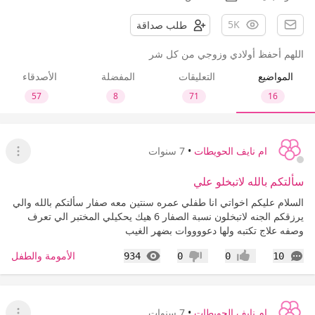
5K
طلب صداقة
اللهم أحفظ أولادي وزوجي من كل شر
المواضيع
التعليقات
المفضلة
الأصدقاء
57
8
71
16
ام نايف الحويطات
•
7 سنوات
عرض ا
سألتكم بالله لاتبخلو علي
السلام عليكم اخواتي انا طفلي عمره سنتين معه صفار سألتكم بالله والي
يرزقكم الجنه لاتبخلون نسبة الصفار 6 هيك يحكيلي المختبر الي تعرف
وصفه علاج تكتبه ولها دعووووات بضهر الغيب
التعليقات
المشاهدات
الأمومة والطفل
934
0
0
10
إعجاب
عدم إعجاب
ام نايف الحويطات
•
7 سنوات