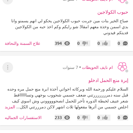
عرض ا
حبوب الكولاجين
صباح الخير بنات مين جربت حبوب الكولاجين يحكو لي انهم يسمنو وانا
بدي اسمن وخذة معهم امقا3 شو رايكم وكم اخذ حبه من الكولاجين
فديتكم فيدوني
التعليقات
المشاهدات
علاج السمنة والنحافة
394
0
0
0
إعجاب
عدم إعجاب
ام نايف الحويطات
•
7 سنوات
عرض ا
إبرة منع الحمل ادخلو
السلام عليكم ورحمة الله وبركاته اخواتي آخذة ابرة منع حمل مره وحده
قبل سنه دمرررررررتني ضعف جسمي شحووب بوجهي وتسااااااقط
شعر عنيف لخبطة الدوره تأخر للحمل انصحوووووني وش اسوي كيف
اخلص جسمي من أثرها مفعولها ثلاث اشهر لاكن دمرررتني الكل...
المزيد
التعليقات
المشاهدات
الاستفسارات الجماليه
233
0
0
0
إعجاب
عدم إعجاب