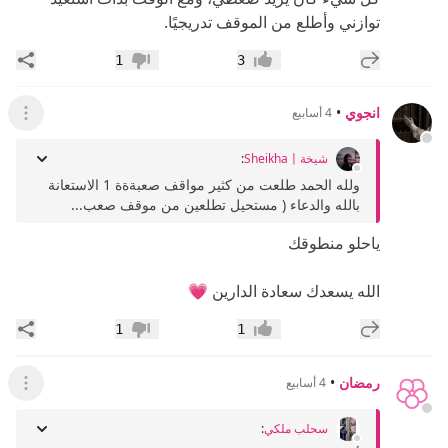
توازني وأطلع من الموقف تدريجيًا.
إضافة رد جديد
مشار
1
3
إعجاب
عدم إعجاب
انجوي
•
4 أسابيع
عرض ال
شيخةSheikha〡
:
ولله الحمد طلعت من كثير مواقف صعبةةة 1 الاستعانة
بالله والدعاء ( مستحيل تطلعين من موقف صعب...
ياحلو منطوقك
الله يسعدك سعادة الدارين 💗
إضافة رد جديد
مشار
1
1
إعجاب
عدم إعجاب
رمضان
•
4 أسابيع
عرض ال
سحلب ملكي
: