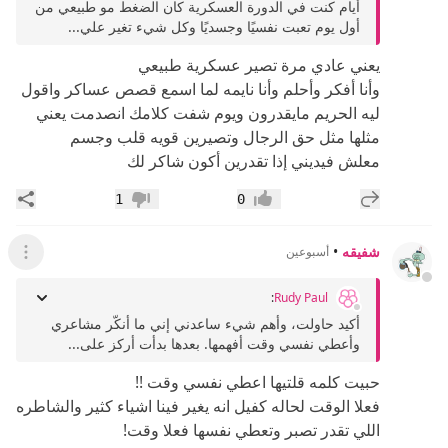
أيام كنت في الدورة العسكرية كان الضغط مو طبيعي من
أول يوم تعبت نفسيًا وجسديًا وكل شيء تغير علي...
يعني عادي مرة تصير عسكرية طبيعي
وأنا أفكر وأحلم وأنا نايمه لما اسمع قصص عساكر واقول
ليه الحريم مايقدرون ويوم شفت كلامك انصدمت يعني
مثلها مثل حق الرجال وتصيرين قويه قلب وجسم
معلش فيديني إذا تقدرين أكون شاكر لك
إضافة رد جديد
مشار
1
0
إعجاب
عدم إعجاب
شفيقه
•
أسبوعين
عرض ال
:
Rudy Paul
أكيد حاولت، وأهم شيء ساعدني إني ما أنكّر مشاعري
وأعطي نفسي وقت أفهمها. بعدها بدأت أركز على...
حبيت كلمه قلتيها اعطي نفسي وقت !!
فعلا الوقت لحاله كفيل انه يغير فينا اشياء كثير والشاطره
اللي تقدر تصبر وتعطي نفسها فعلا وقت!