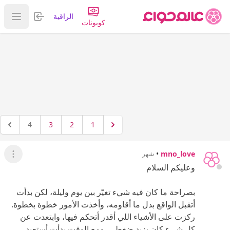
تسجيل الدخول
الراقية
عرض ا
كوبونات
4
3
2
1
•
mno_love
شهر
عرض ال
وعليكم السلام
بصراحة ما كان فيه شيء تغيّر بين يوم وليلة، لكن بدأت
أتقبل الواقع بدل ما أقاومه، وأخذت الأمور خطوة بخطوة.
ركزت على الأشياء اللي أقدر أتحكم فيها، وابتعدت عن
كل شيء كان يزيد ضغطي، ومع الوقت بدأت أستعيد