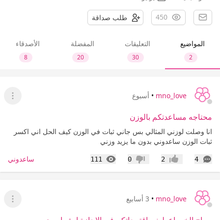
450
طلب صداقة
المواضيع
التعليقات
المفضلة
الأصدقاء
8
20
30
2
mno_love
•
أسبوع
عرض ا
محتاجه مساعدتكم بالوزن
انا وصلت لوزني المثالي بس جاني ثبات في الوزن كيف الحل اني اكسر
ثبات الوزن ساعدوني بدون ما يزيد وزني
التعليقات
المشاهدات
ساعدوني
111
0
2
4
إعجاب
عدم إعجاب
mno_love
•
3 أسابيع
عرض ا