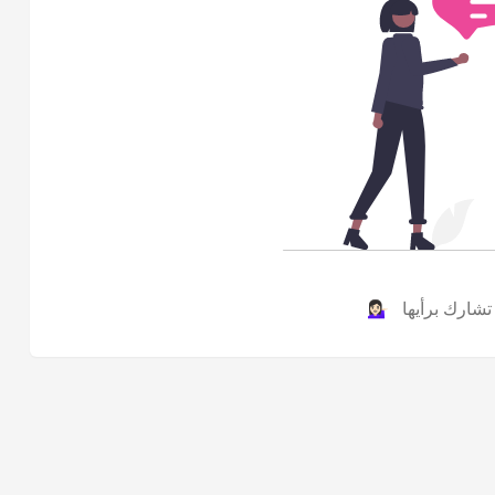
ارك برأيها 💁🏻‍♀️