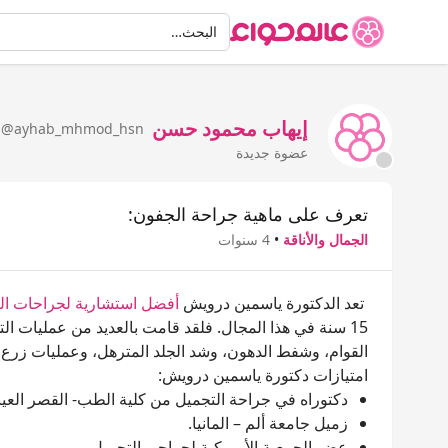
البحث
البحث…
إيهاب محمود حسن
@ayhab_mhmod_hsn
عضوة جديدة
تعرف على ماهية جراحة الجفون:
الجمال والأناقة
•
4 سنوات
تعد الدكتورة ياسمين درويش
أفضل استشارية لجراحات ال
15 سنة في هذا المجال. فلقد قامت بالعديد من عمليات 
القوام، وشفط الدهون، وشد الجلد المترهل، وعمليات زرع ا
امتيازات دكتورة ياسمين درويش:
دكتوراه في جراحة التجميل من كلية الطب- القصر العين
زميل جامعة ألم – المانيا.
عضو الجمعية الأمريكية لجراحي التجميل.