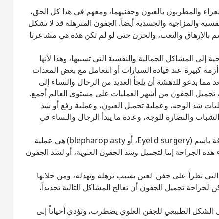
شعراء والمطربون بالعيون وجفنيهما، ومعهم في هذا كل الحق،
فسية والمزاجية والجسدية أيضاً. الجفون المترهلة قد لا تشكل
 بالإرهاق والتعب، والحزن حتى لو لم تكن هذه هي مشاعرنا
لى المشاكل الجمالية والنفسية التي تسببها، وهذا لأنها
مة كبيرة عند قيادة السيارات أو التعامل مع بعض المعدات
د مما يدعو للدهشة أن يلجأ العديد من الرجال والنساء إلى
تجميل الجفون من أشهر العمليات على مستوى العالم أجمع.
يات شد الوجه، وعملية تجميل العيون، وعملية رفع أو شد
اب والنضارة للوجه، وعادة ما يبدأ الرجال والنساء في
ما هي عملية تجميل الجفون؟عملية تجميل الجفون المعروفة باسم (Eyelid surgery، أو blepharoplasty) هي عملية
ذه الجراحة إما لتجميل وشد الجفون العلوية، أو لشد الجفون
لتي تطرأ على جفن العين بسبب ترهله وتهدله، ومن خلالها
 لجراحة تجميل الجفون أن تعالج المشاكل التالية تحديداً،
ل الشكل الطبيعي للجفن العلوي يضطرب، وتؤدي أحياناً إلى