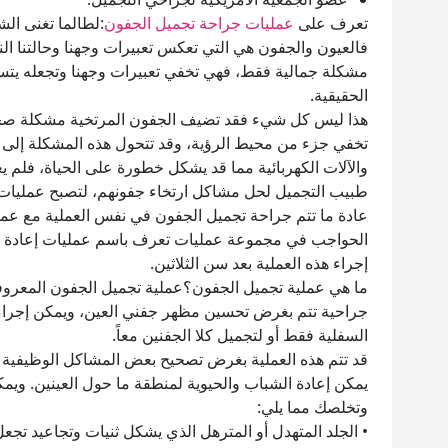
تعرف على
عمليات جراحة تجميل الجفون
:لطالما تغنى ال
فالعيون والجفون هي التي تعكس تعبيرات وجهنا وحالتنا الن
مشكلة جمالية فقط، فهي تخفي تعبيرات وجهنا وتجعله يتسم
الحقيقية.
هذا ليس كل شيء فقد تضيف الجفون المرتخية مشكلة صحية إ
تخفي جزء من محيط الرؤية، وقد تتحول هذه المشكلة إلى أز
والآلات الكهربائية مما قد يشكل خطورة على الحياة، فلم يع
طبيب التجميل لحل مشاكل ارتخاء جفونهم، لتصبح عمليات 
عادة ما تتم جراحة تجميل الجفون في نفس العملية مع عمل
الحواجب في مجموعة عمليات تعرف باسم عمليات إعادة الشب
إجراء هذه العملية بعد سن الثلاثين.
جراحية تتم بغرض تحسين مظهر جفني العين، ويمكن إجراء ه
السفلية فقط أو لتجميل كلا الجفنين معاً.
قد تتم هذه العملية بغرض تصحيح بعض المشاكل الوظيفية ا
يمكن إعادة الشباب والحيوية لمنطقة ما حول العينين. ويمكن
وتخلصك مما يلي:
• الجلد المتهدل أو المترهل الذي يشكل ثنيات وتجاعيد تجع