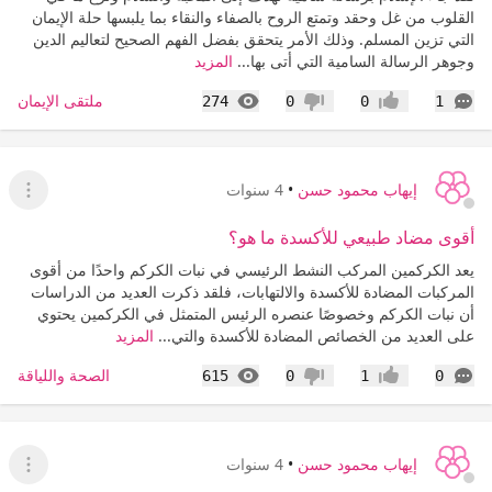
القلوب من غل وحقد وتمتع الروح بالصفاء والنقاء بما يلبسها حلة الإيمان
التي تزين المسلم. وذلك الأمر يتحقق بفضل الفهم الصحيح لتعاليم الدين
وجوهر الرسالة السامية التي أتى بها...
المزيد
التعليقات
المشاهدات
ملتقى الإيمان
274
0
0
1
إعجاب
عدم إعجاب
إيهاب محمود حسن
•
4 سنوات
عرض ا
أقوى مضاد طبيعي للأكسدة ما هو؟
يعد الكركمين المركب النشط الرئيسي في نبات الكركم واحدًا من أقوى
المركبات المضادة للأكسدة والالتهابات، فلقد ذكرت العديد من الدراسات
أن نبات الكركم وخصوصًا عنصره الرئيس المتمثل في الكركمين يحتوي
على العديد من الخصائص المضادة للأكسدة والتي...
المزيد
التعليقات
المشاهدات
الصحة واللياقة
615
0
1
0
إعجاب
عدم إعجاب
إيهاب محمود حسن
•
4 سنوات
عرض ا