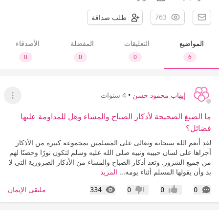
763
طلب صداقة
المواضيع
التعليقات
المفضلة
الأصدقاء
0
0
0
6
إيهاب محمود حسن
•
4 سنوات
عرض ا
ما الصيغ الصحيحة لأذكار الصباح والمساء وهل للمداومة عليها
فضائل؟
لقد أنعم الله سبحانه وتعالى على المسلمين بمجموعة كبيرة من الأذكار
أجراها على لسان حبيبه ونبيه صلى الله عليه وسلم لتكون نورًا وحصنًا لهم
من جميع الشرور. وتعد أذكار الصباح والمساء من الأذكار الضرورية التي لا
بد وأن يقولها المسلم أثناء يومه...
المزيد
التعليقات
المشاهدات
ملتقى الإيمان
334
0
0
0
إعجاب
عدم إعجاب