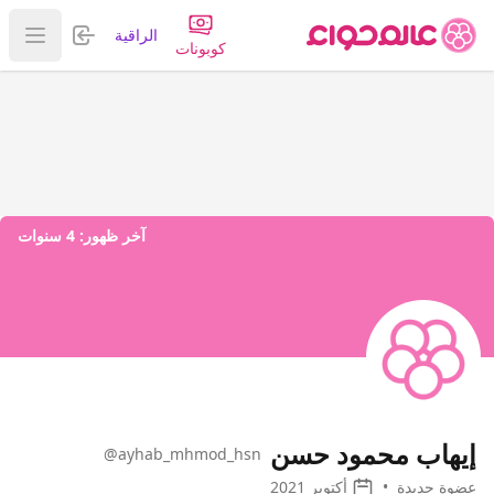
تسجيل الدخول
الراقية
عرض ا
كوبونات
آخر ظهور:
4 سنوات
إيهاب محمود حسن
@ayhab_mhmod_hsn
عضوة جديدة
•
أكتوبر 2021