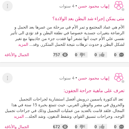
إيهاب محمود حسن
•
4 سنوات
عرض ا
متى يمكن إجراء شد البطن بعد الولادة؟
الأم هي عماد المجتمع و تمر الأم في مرحلة من عمرها بعد الحمل و
الرضاعة بتغيرات جسدية خصوصا في نطقة البطن و قد تؤدي الى تأثير
نفسي علي الأم حيث أنها تشعر أنها فقدت جزء من جاذبيتها مع تغير
لشكل البطن و حدوث ترهلات نتيجة للحمل المتكرر. وقد...
المزيد
التعليقات
المشاهدات
الجمال والأناقة
757
0
0
0
إعجاب
عدم إعجاب
إيهاب محمود حسن
•
4 سنوات
عرض ا
تعرف على ماهية جراحة الجفون:
تعد الدكتورة ياسمين درويش أفضل استشارية لجراحات التجميل
والحروق في مصر والوطن العربي، حيث تتمتع بخبرة 15 سنة في هذا
المجال. فلقد قامت بالعديد من عمليات التجميل وذلك في جراحات تجميل
الوجه، وجراحات تنسيق القوام، وشفط الدهون، وشد الجلد...
المزيد
التعليقات
المشاهدات
الجمال والأناقة
672
0
0
0