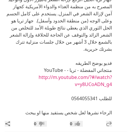
المصرح به من منظمة الغذاء والدواء الأمريكية كجهاز
آمن لإزالة الشعر في المنزل. يستخدم على كامل الجسم
وعلى الوجه (من منطقة الخدود وأسفل). جهاز تريا هو
الحل الثوري الذي يعطي نتائج طويلة الأمد للتخلص من
الشعر الزائد والتوقف عن الحاجة للحلاقة وإزالة الشعر
بالشمع خلال 3 أشهر من خلال جلسات منزلية تترك
بشرتك حريرية.
فديو يوضح الطريقه
منتجاتي المفضلة - تريا - YouTube -
http://m.youtube.com/?#/watch?
v=y8UCoADN_g4
للطلب 0564055341
الرجاء نشرها لعل شخص يستفيد منها او يبحث
إضافة رد جديد
مشار
0
0
إعجاب
عدم إعجاب