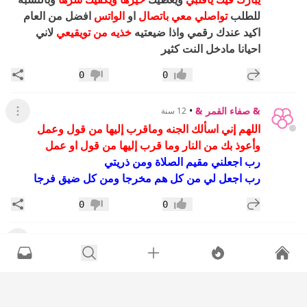
للطلب
تواصلي معي باتصال
او
الواتس
افضل من العام
اكيد عندك رقمي واذا ضيعتيه
خذيه من تويقيعي
لاني
احيانا مادخل النت كثير
إضافة رد جديد
مشار
0
0
إعجاب
عدم إعجاب
& صفاء القمر &
•
12 سنة
عرض القائ
اللهم إني اسألك الجنه وماقرب إليها من قول وعمل
وأعوذ بك من النار وما قرب إليها من قول او عمل
رب اجعلني مقيم الصلاة ومن ذريتي
رب اجعل لي من كل هم مخرجا ومن كل ضيق فرجا
إضافة رد جديد
مشار
0
0
إعجاب
عدم إعجاب
& صفاء القمر &
•
12 سنة
عرض القائ