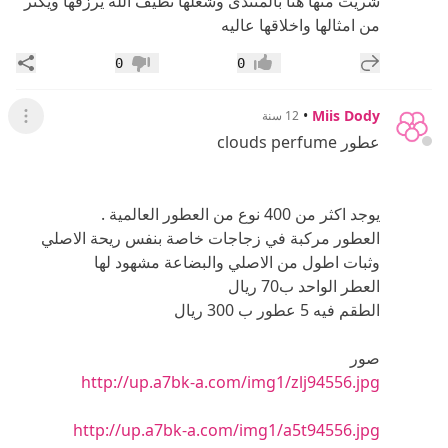
شريت منها هنا بالمنتدى وشغلها نظيف الله يرزقها ويكثر
من امثالها واخلاقها عاليه
إضافة رد جديد
مشار
0
0
إعجاب
عدم إعجاب
•
Miis Dody
12 سنة
عرض ال
عطور clouds perfume
يوجد اكثر من 400 نوع من العطور العالمية .
العطور مركبة في زجاجات خاصة بنفس ريحة الاصلي
وثبات اطول من الاصلي والبضاعة مشهود لها
العطر الواحد ب70 ريال
الطقم فيه 5 عطور ب 300 ريال
صور
http://up.a7bk-a.com/img1/zlj94556.jpg
http://up.a7bk-a.com/img1/a5t94556.jpg