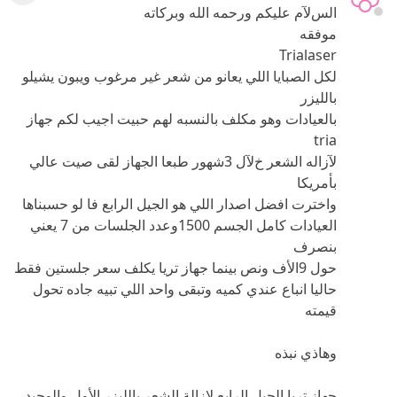
السﻵم عليكم ورحمه الله وبركاته
موفقه
Trialaser
لكل الصبايا اللي يعانو من شعر غير مرغوب ويبون يشيلو
بالليزر
بالعيادات وهو مكلف بالنسبه لهم حبيت اجيب لكم جهاز
tria
ﻵزاله الشعر خﻵل 3شهور طبعا الجهاز لقى صيت عالي
بأمريكا
واخترت افضل اصدار اللي هو الجيل الرابع فا لو حسبناها
العيادات كامل الجسم 1500وعدد الجلسات من 7 يعني
بنصرف
حول 9اﻷف ونص بينما جهاز تريا يكلف سعر جلستين فقط
حاليا انباع عندي كميه وتبقى واحد اللي تبيه جاده تحول
قيمته
وهاذي نبذه
جهاز تريا الجيل الرابع لإزالة الشعر بالليزر الأول والوحيد