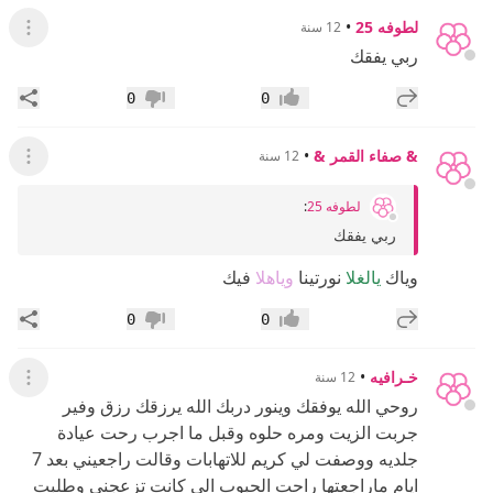
لطوفه 25
•
12 سنة
عرض ال
ربي يفقك
إضافة رد جديد
مشار
0
0
إعجاب
عدم إعجاب
& صفاء القمر &
•
12 سنة
عرض ال
لطوفه 25
:
ربي يفقك
وياك
يالغلا
نورتينا
وياهلا
فيك
إضافة رد جديد
مشار
0
0
إعجاب
عدم إعجاب
خـرافيه
•
12 سنة
عرض ال
روحي الله يوفقك وينور دربك الله يرزقك رزق وفير
جربت الزيت ومره حلوه وقبل ما اجرب رحت عيادة
جلديه ووصفت لي كريم للاتهابات وقالت راجعيني بعد 7
ايام ماراجعتها راحت الحبوب الي كانت تزعجني وطلبت