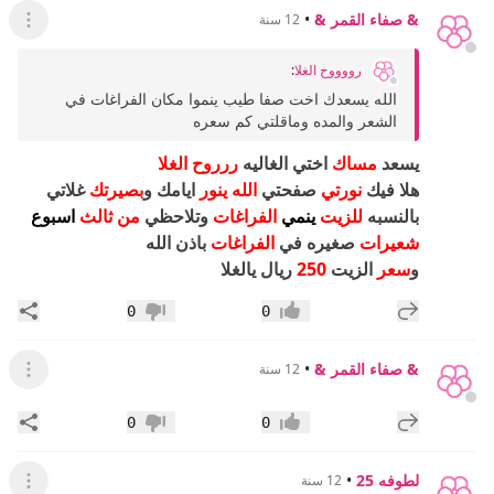
& صفاء القمر &
•
12 سنة
عرض ال
رووووح الغلا
:
الله يسعدك اخت صفا طيب ينموا مكان الفراغات في
الشعر والمده وماقلتي كم سعره
يسعد
مساك
اختي الغاليه
ررروح الغلا
هلا فيك
نورتي
صفحتي
الله ينور
ايامك و
بصيرتك
غلاتي
بالنسبه
للزيت
ينمي
الفراغات
وتلاحظي
من ثالث
اسبوع
شعيرات
صغيره في
الفراغات
باذن الله
و
سعر
الزيت
250
ريال يالغلا
إضافة رد جديد
مشار
0
0
إعجاب
عدم إعجاب
& صفاء القمر &
•
12 سنة
عرض ال
إضافة رد جديد
مشار
0
0
إعجاب
عدم إعجاب
لطوفه 25
•
12 سنة
عرض ال