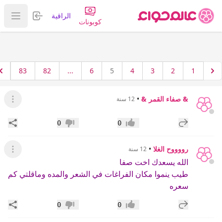
تسجيل الدخول
الراقية
عرض ا
كوبونات
83
82
...
6
5
4
3
2
1
& صفاء القمر &
•
12 سنة
عرض ال
إضافة رد جديد
مشار
0
0
إعجاب
عدم إعجاب
رووووح الغلا
•
12 سنة
عرض ال
الله يسعدك اخت صفا
طيب ينموا مكان الفراغات في الشعر والمده وماقلتي كم
سعره
إضافة رد جديد
مشار
0
0
إعجاب
عدم إعجاب