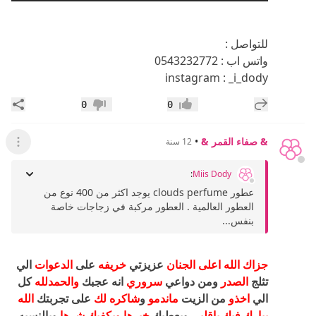
للتواصل :
واتس اب : 0543232772
instagram : _i_dody
إضافة رد جديد
مشار
0
0
إعجاب
عدم إعجاب
& صفاء القمر &
•
12 سنة
عرض ال
:
Miis Dody
عطور clouds perfume يوجد اكثر من 400 نوع من
العطور العالمية . العطور مركبة في زجاجات خاصة
بنفس...
جزاك الله اعلى الجنان
عزيزتي
خريفه
على
الدعوات
الي
تثلج
الصدر
ومن دواعي
سروري
انه عجبك
والحمدلله
كل
الي
اخذو
من الزيت
ماندمو
و
شاكره لك
على تجربتك
الله
يبارك فيك ياقلبي
ويعطيك
خيرها ويكفيك شرها
وبالنسبه