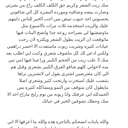
منك زيت الشعر وكريم حق الكلف الكلف راح من بشرتي
وصارت بيضه وصافيه ومورده البشره كل الي شافوني
يحسبوني اخذ حبوب تبيض بس احب الخير للناس دليتهم
عليك والزيت استخدمه ثلاث مرات بالاسبوع مثل
ماوصفتيها لي بصراحه روعه جدا وانصح البنات فيها
ماتوقعت ان الزيت يطول الشعر ويكثره لان رحت
عيادات كثيره وشريت زيوت ماستفدت الا اخسر دراهمي
ولكني ادعي لك كل ماشوف شعري وكنت ابي اطلب بعد
منك 3 علب زيت من الحجم الكبير وراعينا فيها امي تبي
منه لاخواتي كلهم شافو الفرق الكبير بشعري وقبل هم
الي كان معترضين اشتري يقول لي لاتشترين تراها
بتنصب عليك استخرت وارتحت كثير وشعري اصلا
مايطول كان متوقف من النمو ومشاكله كثيره بس
الحمدلله اني عرفتك وانا زبونه من يوم رايح ماراح اخذ الا
منك وجعلك تشوفين الخير في حياتك
والله يابنات انصحكم بالتاجره هذه والله ما اعرفها الا اني