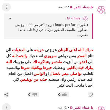
& صفاء القمر &
•
12 سنة
عرض ال
:
Miis Dody
عطور clouds perfume يوجد اكثر من 400 نوع من
العطور العالمية . العطور مركبة في زجاجات خاصة
بنفس...
جزاك الله اعلى الجنان
عزيزتي
خريفه
على
الدعوات
الي
تثلج
الصدر
ومن دواعي
سروري
انه عجبك
والحمدلله
كل
الي
اخذو
من الزيت
ماندمو
و
شاكره لك
على تجربتك
الله
يبارك فيك ياقلبي
ويعطيك
خيرها ويكفيك شرها
وبالنسبه
للطلب
تواصلي معي باتصال
او
الواتس
افضل من العام
اكيد عندك رقمي واذا ضيعتيه
خذيه من تويقيعي
لاني
احيانا مادخل النت كثير
إضافة رد جديد
مشار
0
0
إعجاب
عدم إعجاب
& صفاء القمر &
•
12 سنة
عرض ال