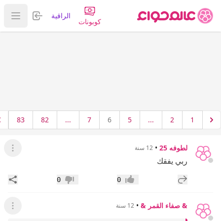
تسجيل الدخول
الراقية
عرض ا
كوبونات
83
82
...
7
6
5
...
2
1
لطوفه 25
•
12 سنة
عرض ال
ربي يفقك
إضافة رد جديد
مشار
0
0
إعجاب
عدم إعجاب
& صفاء القمر &
•
12 سنة
عرض ال