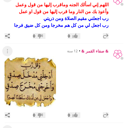
اللهم إني اسألك الجنه وماقرب إليها من قول وعمل
وأعوذ بك من النار وما قرب إليها من قول او عمل
رب اجعلني مقيم الصلاة ومن ذريتي
رب اجعل لي من كل هم مخرجا ومن كل ضيق فرجا
إضافة رد جديد
مشار
0
0
إعجاب
عدم إعجاب
& صفاء القمر &
•
12 سنة
عرض ال
إضافة رد جديد
مشار
0
0
إعجاب
عدم إعجاب