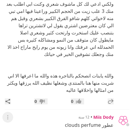
ولكني ادعي لك كل ماشوف شعري وكنت ابي اطلب بعد
منك 3 علب زيت من الحجم الكبير وراعينا فيها امي تبي
منه لاخواتي كلهم شافو الفرق الكبير بشعري وقبل هم
الي كان معترضين اشتري يقول لي لاتشترين تراها
بتنصب عليك استخرت وارتحت كثير وشعري اصلا
مايطول كان متوقف من النمو ومشاكله كثيره بس
الحمدلله اني عرفتك وانا زبونه من يوم رايح ماراح اخذ الا
منك وجعلك تشوفين الخير في حياتك
والله يابنات انصحكم بالتاجره هذه والله ما اعرفها الا اني
شريت منها هنا بالمنتدى وشغلها نظيف الله يرزقها ويكثر
من امثالها واخلاقها عاليه
إضافة رد جديد
مشار
0
0
إعجاب
عدم إعجاب
•
Miis Dody
12 سنة
عرض ال
عطور clouds perfume