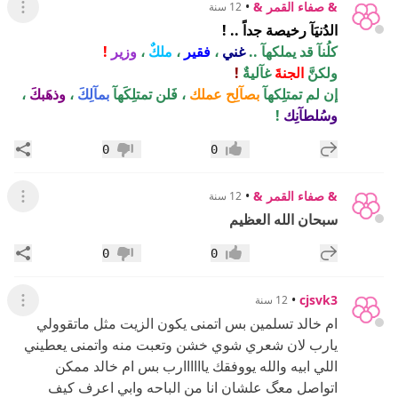
& صفاء القمر &
•
12 سنة
عرض ال
الدُنيَآ رخيصة جداً .. !
كلُنآ قد يملكهآ ..
غني
،
فقير
،
ملكٌ
،
وزير
!
ولكنَّ
الجنةَ
غآليةٌ
!
إن لم تمتلِكهآ
بصآلِح عملك
، فَلن تمتلِكَهآ
بمآلِكَ
،
وذهَبكَ
،
وسُلطآنِك
!
إضافة رد جديد
مشار
0
0
إعجاب
عدم إعجاب
& صفاء القمر &
•
12 سنة
عرض ال
سبحان الله
العظيم
إضافة رد جديد
مشار
0
0
إعجاب
عدم إعجاب
•
cjsvk3
12 سنة
عرض ال
ام خالد تسلمين بس اتمنى يكون الزيت مثل ماتقوولي
يارب لان شعري شوي خشن وتعبت منه واتمنى يعطيني
اللي ابيه والله يووفقك ياااااارب بس ام خالد ممكن
اتواصل معگ علشان انا من الباحه وابي اعرف كيف