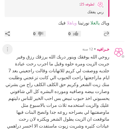
لطوفه 25
:
ربي يفقك
وياك
يالغلا
نورتينا
وياهلا
فيك
إضافة رد جديد
مشار
0
0
إعجاب
عدم إعجاب
خـرافيه
•
12 سنة
عرض ال
روحي الله يوفقك وينور دربك الله يرزقك رزق وفير
جربت الزيت ومره حلوه وقبل ما اجرب رحت عيادة
جلديه ووصفت لي كريم للاتهابات وقالت راجعيني بعد 7
ايام ماراجعتها راحت الحبوب الي كانت تزعجني وطلبت
منك زيت الشعر وكريم حق الكلف الكلف راح من بشرتي
وصارت بيضه وصافيه ومورده البشره كل الي شافوني
يحسبوني اخذ حبوب تبيض بس احب الخير للناس دليتهم
عليك والزيت استخدمه ثلاث مرات بالاسبوع مثل
ماوصفتيها لي بصراحه روعه جدا وانصح البنات فيها
ماتوقعت ان الزيت يطول الشعر ويكثره لان رحت
عيادات كثيره وشريت زيوت ماستفدت الا اخسر دراهمي