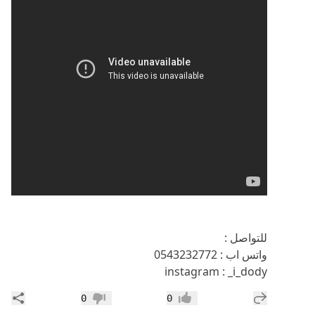
للتواصل :
واتس اب : 0543232772
instagram : _i_dody
إضافة رد جديد
مشار
0
0
إعجاب
عدم إعجاب