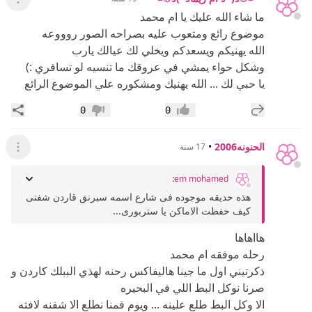
عرض ال
ما شاء الله عليك يا ام محمد
موضوع رائع ومتعوب عليه بصراحه الصور روووعه
الله يهنيكم ويسعدكم ويخلي لك عيالك يارب
وشكل حواء يمشي في عروقك ما تنسيه لو تسافري :)
يا حبي لك ... الله يهنيك ومشكوره علي الموضوع الرائع
إضافة رد جديد
مشار
0
0
إعجاب
عدم إعجاب
الحنونه2006
•
17 سنة
عرض ال
:
em mohamed
هذه حديقه موجوده فى شارع اسمه سبرنق قاردن شفتى
كيف حفظت الاماكن يا ستربورى...
هااهاها
رحله موفقه ام محمد
ذكرتيني اول ما جينا هاليفاكس رحنه لهذي الببلك كاردن و
صرنا نوكل البط اللي في البحيره
الا وكل البط طلع علينه ... ويوم قمنا نطلع الا شفنه لافته