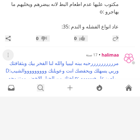
مكتوب عليها عدم اطعام البط لانه بيضرهم ويخليهم ما
يهاجرو :o
عاد انواع الفشله و الندم :35:
إضافة رد جديد
مشار
0
0
إعجاب
عدم إعجاب
•
halimaa
17 سنة
عرض القائ
مررررررررررحبه ببنه ليبيا والله لنا الفخر بيك وبثقافتك
وربي يسهلك ويحفضك انت وعويلتك وووووووووالشيب:D
..راه يزعل ههههههه :p اختك من الجبل الاخضر ومتزوجه
في بنغاااااااااازي:04: وتقررررررررا في نيويورك:06:
.......... ما تنسينش من دعوووووواتك
وعلينا بلخاص لو
ماعندك مااااااااااانع
إضافة رد جديد
مشار
0
0
إعجاب
عدم إعجاب
•
Competion
17 سنة
عرض القائ
ماشاء الله تبارك الله