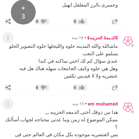
وجمبرى بالرز المفلفل ايهبل
+
3
إضافة رد جديد
مشار
0
0
إعجاب
عدم إعجاب
$الدمعهّ الحزينه$
•
19 سنة
عرض ال
ماشالله والله المدينه حلوه والليخلها حلوه التصوير الحلو
يسلمو على التعب
عندي سؤال كم لك اختي ساكنه في كندا
وهل هي حلوه وكيف الجامعات سهله هناك هل فيه
عنصريه ولا لا فيديني تكفين
إضافة رد جديد
مشار
0
0
إعجاب
عدم إعجاب
•
em mohamed
19 سنة
عرض ال
هذا من ذوقك أختى الدمعه الحزينه ,,,
ممكن الموضوع له زمن وما عدتى محتاجه لجواب أسألتك
؟
بس العنصريه موجوده بكل مكان فى العالم حتى فى