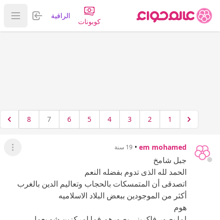
تسجيل الدخول
الراقية
عرض ا
كوبونات
8
7
6
5
4
3
2
1
•
em mohamed
19 سنة
عرض ال
جبل شامخ
الحمد لله الذى تدوم بفضله النعم
اتصدقى أن المتمسكات بالحجاب وتعاليم الدين بالغرب
أكثر من الموجودين ببعض البلاد الاسلاميه
هوم
لما بصور فاكرينى بصورهم فما امركزين شو بعمل,