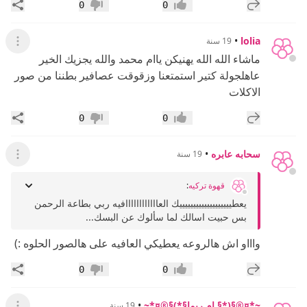
إضافة رد جديد
مشار
0
0
إعجاب
عدم إعجاب
•
lolia
19 سنة
عرض ال
ماشاء الله الله يهنيكن ياام محمد والله يجزيك الخير
عاهلجولة كتير استمتعنا وزقوقت عصافير بطننا من صور
الاكلات
إضافة رد جديد
مشار
0
0
إعجاب
عدم إعجاب
سحابه عابره
•
19 سنة
عرض ال
قهوة تركيه
:
يعطيييييييييييييييييييك العاااااااااااافيه ربي بطاعة الرحمن
بس حبيت اسالك لما سألوك عن البسك...
واااو اش هالروعه يعطيكي العافيه على هالصور الحلوه :)
إضافة رد جديد
مشار
0
0
إعجاب
عدم إعجاب
~*¤®§(*§ ام ريما§*)§®¤*~
•
19 سنة