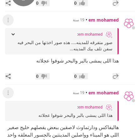
إضافة رد جديد
مشار
0
0
إعجاب
عدم إعجاب
•
em mohamed
19 سنة
عرض ال
:
em mohamed
صور متفرقه للمدينه.... هذه صور اخذتها من البحر فيه
سفن تلف بيك المدينه...
هذا اللى يمشى بالبر والبحر شوفوا عجلاته
إضافة رد جديد
مشار
0
0
إعجاب
عدم إعجاب
•
em mohamed
19 سنة
عرض ال
:
em mohamed
هذا اللى يمشى بالبر والبحر شوفوا عجلاته
هاليفاكس ودارتماوث لاصقين ببعض يفصلهم خليج صغير
اللى هو الميناء وواصلين المدينتين بالجسور المعلقه واحد