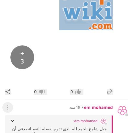
+
3
إضافة رد جديد
مشار
0
0
إعجاب
عدم إعجاب
•
em mohamed
19 سنة
عرض ال
:
em mohamed
جبل شامخ الحمد لله الذى تدوم بفضله النعم اتصدقى أن