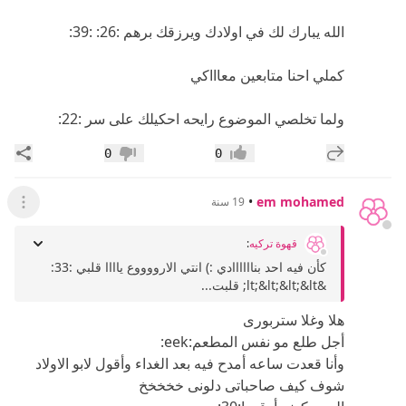
الله يبارك لك في اولادك ويرزقك برهم :26: :39:
كملي احنا متابعين معاااكي
ولما تخلصي الموضوع رايحه احكيلك على سر :22:
إضافة رد جديد
مشار
0
0
إعجاب
عدم إعجاب
•
em mohamed
19 سنة
عرض ال
قهوة تركيه
:
كأن فيه احد بناااااادي :) انتي الارووووع ياااا قلبي :33:
&lt;&lt;&lt;&lt; قلبت...
هلا وغلا ستربورى
أجل طلع مو نفس المطعم:eek:
وأنا قعدت ساعه أمدح فيه بعد الغداء وأقول لابو الاولاد
شوف كيف صاحباتى دلونى خخخخخ