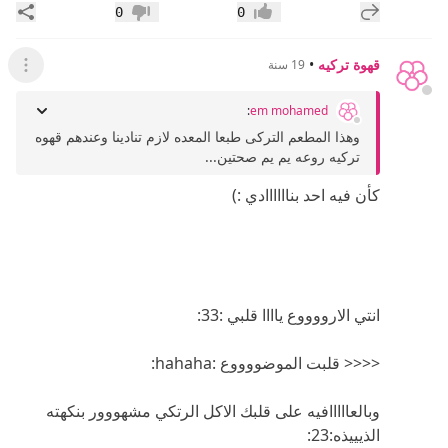
إضافة رد جديد
مشار
0
0
إعجاب
عدم إعجاب
قهوة تركيه
•
19 سنة
عرض ال
:
em mohamed
وهذا المطعم التركى طبعا المعده لازم تنادينا وعندهم قهوه
تركيه روعه يم يم صحتين...
كأن فيه احد بناااااادي :)
انتي الارووووع ياااا قلبي :33:
<<<< قلبت الموضووووع :hahaha:
وبالعااااافيه على قلبك الاكل الرتكي مشهووور بنكهته
الذيييذه:23: