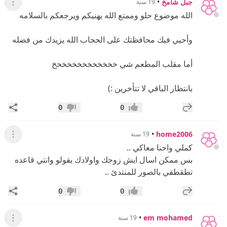
جبل شامخ
•
19 سنة
عرض ال
الله موضوع حلو وممتع الله يهنيكم ويرجعكم بالسلامه
وأحيي فيك محافظتك على الحجاب الله يزيدك من فضله
أما مقلب المطعم شي خخخخخخخخخخخخخ
بانتظار الباقي لا تتأخرين :)
إضافة رد جديد
مشار
0
0
إعجاب
عدم إعجاب
•
home2006
19 سنة
عرض ال
كملي واحنا معاكي ..
بس ممكن اسال ايش زوجك واولادك يقولو وانتي قاعده
تطقطقي بالصور للمنتدئ ..
إضافة رد جديد
مشار
0
0
إعجاب
عدم إعجاب
•
em mohamed
19 سنة
عرض ال