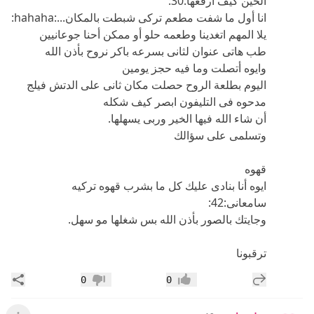
الحين كيف أرقعها:30:
انا أول ما شفت مطعم تركى شبطت بالمكان...:hahaha:
يلا المهم اتغدينا وطعمه حلو أو ممكن أحنا جوعانيين
طب هاتى عنوان لثانى بسرعه باكر نروح بأذن الله
وايوه أتصلت وما فيه حجز يومين
اليوم بطلعة الروح حصلت مكان ثانى على الدتش فيلج
مدحوه فى التليفون ابصر كيف شكله
أن شاء الله فيها الخير وربى يسهلها.
وتسلمى على سؤالك
قهوه
ايوه أنا بنادى عليك كل ما بشرب قهوه تركيه
سامعانى:42:
وجايتك بالصور بأذن الله بس شغلها مو سهل.
ترقبونا
إضافة رد جديد
مشار
0
0
إعجاب
عدم إعجاب