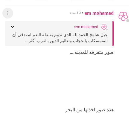
•
em mohamed
19 سنة
عرض ال
:
em mohamed
جبل شامخ الحمد لله الذى تدوم بفضله النعم اتصدقى أن
المتمسكات بالحجاب وتعاليم الدين بالغرب أكثر...
صور متفرقه للمدينه....
هذه صور اخذتها من البحر