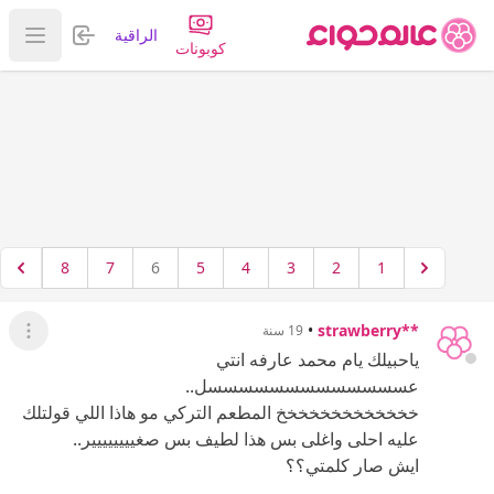
تسجيل الدخول
الراقية
عرض ا
كوبونات
8
7
6
5
4
3
2
1
•
**strawberry
19 سنة
عرض ال
ياحبيلك يام محمد عارفه انتي
عسسسسسسسسسسسسسل..
خخخخخخخخخخخخخ المطعم التركي مو هاذا اللي قولتلك
عليه احلى واغلى بس هذا لطيف بس صغيييييييير..
ايش صار كلمتي؟؟