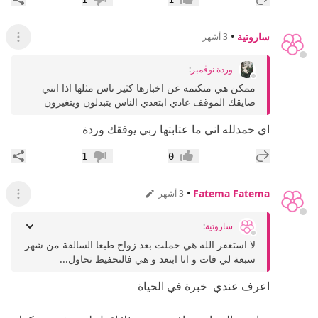
إعجاب
عدم إعجاب
ساروتية
•
3 أشهر
عرض ال
وردة نوڤمبر
:
ممكن هي متكتمه عن اخبارها كثير ناس مثلها اذا انتي
ضايقك الموقف عادي ابتعدي الناس يتبدلون ويتغيرون
اي حمدلله اني ما عتابتها ربي يوفقك وردة
إضافة رد جديد
مشار
1
0
إعجاب
عدم إعجاب
•
Fatema Fatema
3 أشهر
عرض ال
ساروتية
:
لا استغفر الله هي حملت بعد زواج طبعا السالفة من شهر
سبعة لي فات و انا ابتعد و هي فالتحفيظ تحاول...
اعرف عندي خبرة في الحياة