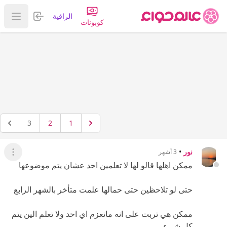
تسجيل الدخول
الراقية
عرض ا
كوبونات
3
2
1
نور
•
3 أشهر
عرض ال
ممكن اهلها قالو لها لا تعلمين احد عشان يتم موضوعها
حتى لو تلاحظين حتى حمالها علمت متأخر بالشهر الرابع
ممكن هي تربت على انه ماتعزم اي احد ولا تعلم الين يتم
كل شيء