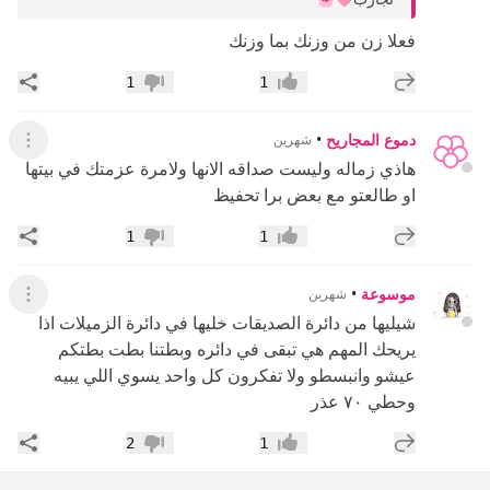
فعلا زن من وزنك بما وزنك
إضافة رد جديد
مشار
1
1
إعجاب
عدم إعجاب
دموع المجاريح
•
شهرين
عرض ال
هاذي زماله وليست صداقه الانها ولامرة عزمتك في بيتها
او طالعتو مع بعض برا تحفيظ
إضافة رد جديد
مشار
1
1
إعجاب
عدم إعجاب
موسوعة
•
شهرين
عرض ال
شيليها من دائرة الصديقات خليها في دائرة الزميلات اذا
يريحك المهم هي تبقى في دائره وبطتنا بطت بطتكم
عيشو وانبسطو ولا تفكرون كل واحد يسوي اللي يبيه
وحطي ٧٠ عذر
إضافة رد جديد
مشار
2
1
إعجاب
عدم إعجاب