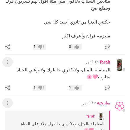
متابعين السناب يخافون مني مثلا اقول لهم تشربون كرك
ويطلع صح
حكتني الدنيا من ثانوي اصيد كل شي
ملتزمه قران واعرف اكثر
إضافة رد جديد
مشار
1
0
إعجاب
عدم إعجاب
•
farah
3 أشهر
عرض ال
المعاملة بالمثل، ولاتكدري خاطرك ولاتزعلي الحياة
تجارب🩷🌸
إضافة رد جديد
مشار
1
1
إعجاب
عدم إعجاب
ساروتية
•
3 أشهر
عرض ال
:
farah
المعاملة بالمثل، ولاتكدري خاطرك ولاتزعلي الحياة
تجارب🩷🌸