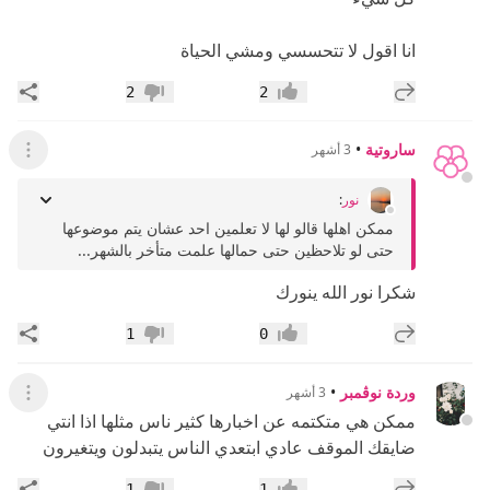
انا اقول لا تتحسسي ومشي الحياة
إضافة رد جديد
مشار
2
2
إعجاب
عدم إعجاب
ساروتية
•
3 أشهر
عرض ال
نور
:
ممكن اهلها قالو لها لا تعلمين احد عشان يتم موضوعها
حتى لو تلاحظين حتى حمالها علمت متأخر بالشهر...
شكرا نور الله ينورك
إضافة رد جديد
مشار
1
0
إعجاب
عدم إعجاب
وردة نوڤمبر
•
3 أشهر
عرض ال
ممكن هي متكتمه عن اخبارها كثير ناس مثلها اذا انتي
ضايقك الموقف عادي ابتعدي الناس يتبدلون ويتغيرون
إضافة رد جديد
مشار
1
1