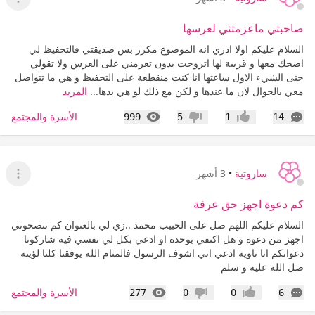
عرض ا
صاحبتي ماعزمتني لعرسها
السلام عليكم اولا ادري انه الموضوع مكرر بس صديقتي فالتحفيظ لي
اضحك معها و قريبة لها اتزوجت بدون تعزمني على العرس ولا تقولي
حتى الشيء الاول ساعتها انا كنت منقطعة على التحفيظ و هي ما تتواصل
معي بالجوال لان ما عندها و لكن مع ذلك لو هي بدها...
المزيد
التعليقات
المشاهدات
الأسرة والمجتمع
999
5
1
14
إعجاب
عدم إعجاب
ساروتية
•
3 أشهر
عرض ا
كم دعوة اجهز حق عرفة
السلام عليكم اللهم صل على الحبيب محمد ..زي لي بالعنوان كم تنصحوني
اجهز من دعوة و هل اكتفي بوحدة او ادعي بكل لي نفسي فيه شاركونا
دعواتكم انا ناوية ادعي اني اشوف الرسول فالمنام الله يوفقنا كلنا لؤيته
صل الله عليه و سلم
التعليقات
المشاهدات
الأسرة والمجتمع
277
0
0
6
إعجاب
عدم إعجاب