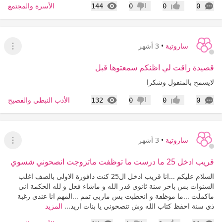
التعليقات
المشاهدات
الأسرة والمجتمع
144
0
0
0
إعجاب
عدم إعجاب
ساروتية
•
3 أشهر
عرض ا
قصيدة راقت لي اظنكم سمعتوها قبل
لايسمح بالمنقول وشكرا
التعليقات
المشاهدات
الأدب النبطي والفصيح
132
0
0
0
إعجاب
عدم إعجاب
ساروتية
•
3 أشهر
عرض ا
قريب ادخل 25 ما درست ما توظفت ماتزوجت انصحوني شسوي
السلام عليكم ...انا قريب ادخل ال25 كنت دافورة الاولى بالصف اغلب
السنوات بس باخر سنة ثانوي قدر الله و ماشاء فعل و لله الحكمة اني
ماكملت ...ما موظفة و انخطبت بس ماربي تمم ...المهم انا عندي رغبة
ذي سنة احفظ كتاب الله وش تنصحوني يا بنات اريد...
المزيد