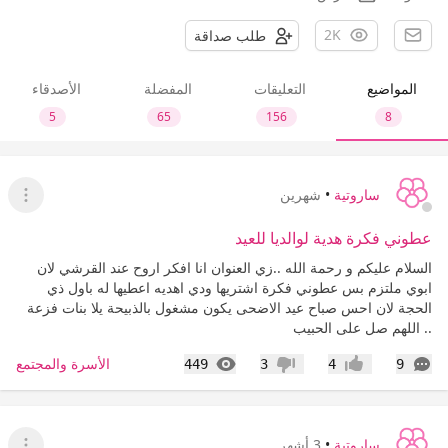
2K
طلب صداقة
المواضيع
التعليقات
المفضلة
الأصدقاء
5
65
156
8
ساروتية
•
شهرين
عرض ا
عطوني فكرة هدية لوالديا للعيد
السلام عليكم و رحمة الله ..زي العنوان انا افكر اروح عند القرشي لان
ابوي ملتزم بس عطوني فكرة اشتريها ودي اهديه اعطيها له باول ذي
الحجة لان احس صباح عيد الاضحى يكون مشغول بالذبيحة يلا بنات فزعة
.. اللهم صل على الحبيب
التعليقات
المشاهدات
الأسرة والمجتمع
449
3
4
9
إعجاب
عدم إعجاب
ساروتية
•
3 أشهر