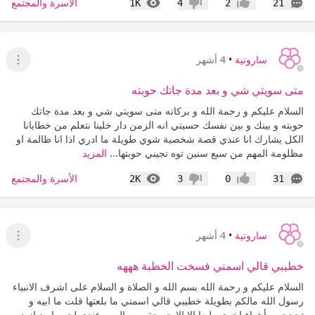
التعليقات
المشاهدات
الأسرة والمجتمع
1K
4
2
21
إعجاب
عدم إعجاب
ساروتية
•
4 أشهر
عرض ا
متى سويتي شي و بعد مدة جاتك حوبته
السلام عليكم و رحمة الله و بركاته متى سويتي شي و بعد مدة جاتك
حوبته و بينك و بين نفسك حسيتي انه الزمن دار خلينا نتعلم من خطايانا
الكل يشارك انا عندي قصة شخصية شوي طويلة ما ادري اذا انا ظالمة او
مظلومة المهم من سبع سنين توه تجيني حوبتها...
المزيد
التعليقات
المشاهدات
الأسرة والمجتمع
2K
3
0
31
إعجاب
عدم إعجاب
ساروتية
•
4 أشهر
عرض ا
خطيبي قالي اسمني فسخت الخطبة هههه
السلام عليكم و رحمة الله بسم الله و الصلاة و السلام على اشرف الانبياء
رسول الله مالكم بطويلة خطيبي قالي اسمني ما بلعتها قلت ما ابيه و
تحججت بأشياء اخرى طبعا الا الايجو حقي ... المهم عندي لحين اريد ازيد