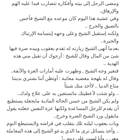
ولكنه إستقبل الشيخ وعلى وحهه إبتسامة الإرتباك
والحيرة..
بعدما أنهى الشيخ زيارته له تقدم يعقوب وبيده صرة فيها
شئ من المال وقال للشيخ : أرجوك أن تقبل مني هذه
الهدية ..
فتغير وجه الشيخ , وظهرت عليه أمارات العزة والأنفة..
وقال له بلهجة مغضبة معاتبة : أوتظن أننا نشتري بديننا
متاع الدنيا .. لاآخذ منك شيئاً
.. ولو شئت لأعطيتك ماتستعين به على علاج ولدك..
ولم يكن الشيخ من حسن الحالة المادية مايجعله يستطيع
أن يقدم للرجل المساعدة ولكنها عزة النفس جعلته يقول
مايقول ورد الشيخ الصرة وخرج..
وبات يعقوب ليلته تلك يتقلب في فراشه ولايستيطع النوم
.. وأخذ يتسائل ترى ما الذي يدعو الشيخ إلى هذه المعاملة
معي .. وأنا لست على دينه ..!
وعاش يعقوب أياماً عصيبة وهو في صراع نفسي مرير ..
ذات صباح إستيقظ يعقوب وقد أحس لأول مرة في حياته
بروح علوية تجذبه نحو الشيخ وأصبح يترقب لقاء الشيخ
وكأنه يترقب لقاء أعز الناس عليه ..!