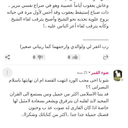
------------------
رب اغفر لي ولوالدي وارحمهما كما ربياني صغيرا
إضافة رد جديد
مشار
0
0
إعجاب
عدم إعجاب
ضوء القمر
•
25 سنة
عرض ال
شو يا اخى محب الورد انتهت القصة ام ان نهايتها باسلام
النصرانى ؟؟
فد يننا الاسلامى اكثر من جميل ومن يستمع الى القران
المجيد لابد لقلبه ان يترقرق ويشعر بسعادة لامثيل لها
خاصة اذا كان القارى له صوت عذ ب وحنون
قصتك جميلة جدا جدا ..اكثر من كتاباتك وشكراا..
------------------
اعمل لدنياك كانك تعيش ابدا..واعمل لآخرتك كأنك تموت
غدا..
إضافة رد جديد
مشار
0
0
إعجاب
عدم إعجاب