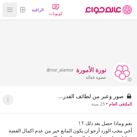
تسجيل الدخول
الراقية
عرض ا
كوبونات
نورة الأمورة
@nor_alamor
عضوة فعالة
صور وعبر من لطائف القدر...
عرض ا
الملتقى العام
•
25 سنة
نعم وماذا حصل بعد ذلك ؟ !
أخي محب الورد أرجو ان يكون المانع خير من عدم اكمال القصة
..ماذا حصل بعد ان دخل الشيخ المنزل ؟!
مشاركة
0
0
2K
13
إعجاب
عدم إعجاب