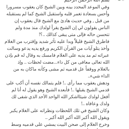
تتحسن حاله فإلى متى يبقى كذالك ..؟!
فاطرق الشيخ قليلاًً وبدا عليه تأثر شديد وإقترب من الغلام
وأخذ يتلو آيات من القرآن الكريم ورفع يديه يدعو وسالت
عبراته ثم مد يديه على الغلام فامسك به وقال له قم بإذن
الله تعالى معافى من كل داء...مضت لحظات .. وإذ
بالغلام ووقفاً عل قدميه ثم مشى وكأنه ماكان به من
الداء شيء..
ودهش يعقوب مما رأى ..! فلم يتمالك نفسه أن أكب على
قدمي الشيخ يقبلها ..! فأبعده الشيخ وهو يقول له أنا لم
أفعل لولدك شيئااشكر الله الواحد الأحد الذي شفى لك
ولدك وعافاه ..!
وكان الشيخ في تلك اللحظات ونظراته على الغلام يكبر
ويقول الله أكبر الله أكبر الله أكبر ..
وخرج الغلام إلى صحن البيت يمشي على قدميه وسط
فرحة أمه وأبيه وكانت ساعة سعلدة وفرح لاتعدلهاحيازة
الدنيا بأكملها.. وعم الخبر أهل الحي ..وقد كان أهل الحي
مابين لائم ليعقوب أو ساخر من صنيعه وهم يرون الشيخ
يغدو ويروح منذ مدة ليست بالقليلة إلى بيته..