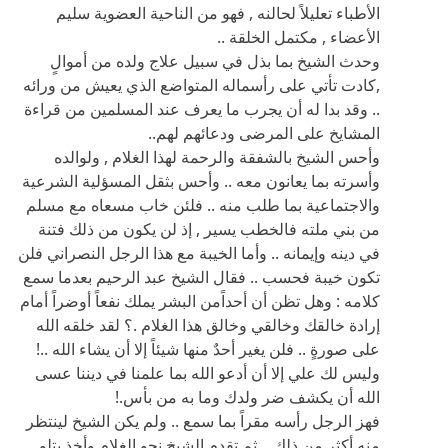
.. وقد بدا له أن يجرب ما يعرف عند المسلمين من قراءة
المشايخ على المرضى ودعائهم لهم..
وأحس الشيخ بالشفقة والرحمة لهذا الغلام , ولوالده
وأسرته بما يعانون معه .. وأحس بثقل المسؤلية الشرعية
والاجتماعية بما طلب منه .. فلئن خاب مسعاه مع مسلم
من بني ملته فالخطب يسير , إذ لن يكون من ذلك فتنة
في دينه وإيمانه .. وأما الخيبة مع هذا الرجل النصراني فلن
تكون خيبة فحسب .. فقال الشيخ عبد الرحيم بعدما سمع
كلامه : وهل تظن أن أحداًمن البشر يملك نفعاً أوضراً أمام
إرادة خالقك وخالقي وخالق هذا الغلام .؟ لقد خلقه الله
على صورةٍ .. فلن يغير أحدٌ منها شيئاً إلا أن يشاء الله ..!
وليس لك علي إلا أن أدعو الله بما علمنا في ديننا عسى
الله أن يكشف ضر ولدك وما به من بأس.!
فهز الرجل رأسه مقراً بما سمع .. ولم يكن الشيخ لينتظر
منه أكثر من ذلك .. ثم تقدم الشيخ نحو الغلام وأخذ يتلو
آيات من القرآن .. وكان يرفع صوته ببعضها قليلاً رجاء أن
يسمع منها الغلام ووالده..
ثم استأذن بعد سويعة , وقال للرجل :‍‍‍ لابد له من زيارات
متعددة .. فاتفقنا على موعد آخر..