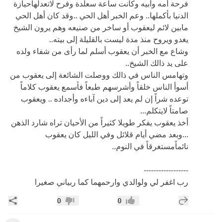
وشاع مع الخبر أن يعقوب أسلم لما رأى من شفاء ولده
على يد ذالك الشيخ..
وتهامس الناس في ذالك ووصلت الشائعة إلى يعقوب من
أسوأ الناس خلقاً وأشرسهم طبعاً فأسمع يعقوب كلاماً
توعده شراً إن لم يعد إلى دين آباءه وأجداده .. ويعقوب
صامتاً لايتكلم...
أخذ يعقوب يفكر طويلا كثيراً من الأحيان تراه شارد الذهن
...وبعد مضي أيام قلائل وفي الليل كان يعقوب
نائماًمستغرقاً في النوم..
------------------
رب اغفر لي ولوالدي وارحمهما كما ربياني صغيرا
إضافة رد جديد
مشار
0
0
إعجاب
عدم إعجاب
محب الورد
•
25 سنة
عرض ال
بسم الله الرحمن الرحيم
قبل الفجر بساعة إستيقظ يعقوب فجأة ولم يكن متعوداً