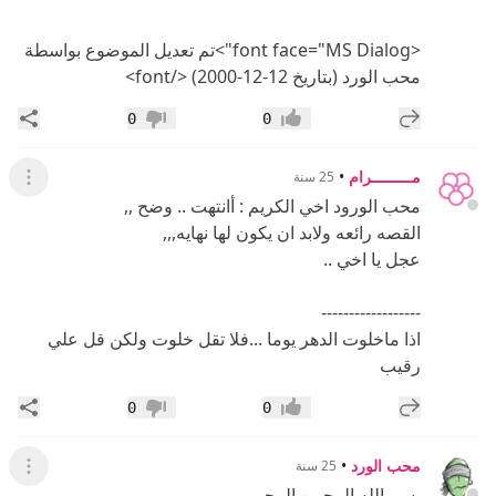
إضافة رد جديد
مشار
0
0
إعجاب
عدم إعجاب
مـــــــــرام
•
25 سنة
عرض ال
محب الورود اخي الكريم : أانتهت .. وضح ,,
القصه رائعه ولابد ان يكون لها نهايه,,,
عجل يا اخي ..
------------------
اذا ماخلوت الدهر يوما ...فلا تقل خلوت ولكن قل علي
رقيب
إضافة رد جديد
مشار
0
0
إعجاب
عدم إعجاب
محب الورد
•
25 سنة
عرض ال
بسم الله الرحمن الرحيم
وفي الموعد المحدد بينه وبين الشيخ كان يعقوب مسرورا
وأحس بسعادة تغمر قلبه واستقبل الشيخ كما لم يستقبله
من قبل , وفي حديث هادئ مع الشيخ قال يعقوب إن
الناس يقولون لي إن الشيخ يقرأ لولدك منذ مدة ولم