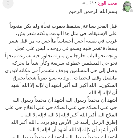
على الإستيقاظ في مثل هذا الوقت ولكنه شعر بشء
غريب في نفسه أحس أحساساً ماأحس به من قبل شعر
بسعادة تغمر قلبه وسمو في روحه .. لبس على عجل
وإتجه نحو الباب خارجا من منزله تجاوز حيه بسرعة متجهاً
نحو حي المسلمين خطواته سريعة وكأن شيأ ما يحركه
وصل إلى حي المسلمين ووقف متسمراً في مكانه لايدري
مايفعل وقف للحظات .. وإذ به يسع صوتاً شجياً يخترق
السكون... الله أكبر الله أكبر أشهد أن لاإله إلا الله أشهد
أن لاإله إلا الله
أشهد أن محمداً رسول الله أشهد أن محمداً رسول الله
حي على الصلاة حى على الصلاة حي على الفلاح حي على
الفلاح الله أكبر الله أكبر لاإله إلا الله لاإله إلا الله ...
إطرق الرجل رأسه في الأرض وهو يردد... الله أكبر الله
أكبر أشهد أن لاإله إلا الله أشهد أن لاإله إلا الله
أشهد أن محمداً رسول الله أشهد أن محمداً رسول الله
حي على الصلاة حى على الصلاة حي على الفلاح حي على
الفلاح الله أكبر الله أكبر لاإله إلا الله لاإله إلا الله ...
أخذ الرجل يسرع نحو المسجد وهو يردد ماسمع .. وإذ
بالشيخ عبد الرحيم قادماً نحو المسجد لإداء صلاة الفجر..