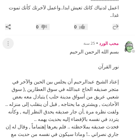
محب الورد
•
25 سنة
عرض ال
بسم الله الرحمن الرحيم
نور القرآن
إعتاد الشيخ عبدالرحيم أن يجلس بين الحين والآخر في
متجر صديقه الحاج عبدالله في سوق العطارين ,( سوق
شعبي عريق من أسواق مدينة حلب ) يتبادل معه بعض
الأحاديث , ويشتري ما يحتاجه , قبل أن ينقلب إلى منزله ..
ولفت نظره مرة ,أن جار صديقه يحدق النظر إليه , وكأنه
يتردد في نفسه بالإفضاء إليه بحديث يهمه ..
فحدث صديقه بملاحظته .. فلم يعرها إهتماماً , وقال له إن
جاري نصراني ..! وماذا سيكون في نفسه من حديث مع
شيخ بعمته وجبته.؟!
ومضت على ذلك شهور .. وكان ذلك يتأكد في نفس الشيخ
عبد الرحيم في كل مرة يجلس فيها في متجر صديقه عبد
الله ..