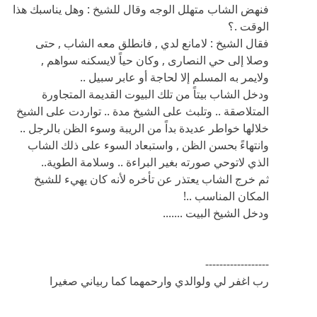
ولايمر به المسلم إلا لحاجة أو عابر سبيل ..
ودخل الشاب بيتاً من تلك البيوت القديمة المتجاورة
المتلاصقة .. وتلبث على الشيخ مدة .. تواردت على الشيخ
خلالها خواطر عديدة بداً من الريبة وسوء الظن بالرجل ..
وانتهاءً بحسن الظن , واستبعاد السوء على ذلك الشاب
الذي لاتوحي صورته بغير البراءة .. وسلامة الطوية..
ثم خرج الشاب يعتذر عن تأخره لأنه كان يهيء للشيخ
المكان المناسب ..!
ودخل الشيخ البيت .......
------------------
رب اغفر لي ولوالدي وارحمهما كما ربياني صغيرا
<font face="MS Dialog">تم تعديل الموضوع بواسطة
محب الورد (بتاريخ 12-12-2000) </font>