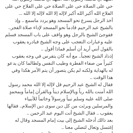
ففوجئ الشيخ بالرجل وهو واقف على باب المسجد فسلم
عليه وعبارات التعجب على وجه الشيخ فبادره يعقوب
بالقول أنني أريد أن أسلم فماذا أقول ..
إذداد الشيخ تعجباً.. مع أنه كان يتفرس في وجه يعقوب
كثيراً من صفاء الفطرة وطيب النفس ولطالما كان يدعو
له بالهداية ولكنه لم يكن يتصور أن يتم الأمر هكذا وفي
هذا الوقت ..
فقال له الشيخ عبد الرحيم قل لاإله إلا الله محمد رسول
الله آمنت بالله رباً وبالإسلام ديناً وبالقرآن إماماً وبمحمدٍ
صلى الله عليه وسلم نبياً ورسولاً وخاتماً للأنبياء
والمرسلين وبرئت من كل دين سوى دين الإسلام.. فقالها
يعقوب .. فقال الشيخ أنت اليوم عبد الرحمن ..
بعد ذالك أدخله الشيخ إلى بيت إمام المسجد وقال له
إغتسل وتعال لتصلي معنا ..
أصبح الصبح على عبد الرحمن وماأجمله من صباح
بعد ذالك أسلمت زوجه وأسرته وإنتقل إلى حي المسلمين
ليعيش بين ظهرانيهم .. وعرفت تلك الأسرة بأسرة عبد
الرحمن المسلماني ( على اللهجة التركية الشائعة يومها) .