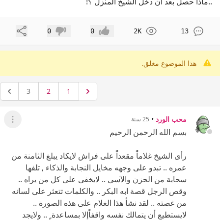
هذا الموضوع مغلق.
3
2
1
محب الورد
•
25 سنة
عرض ال
بسم الله الرحمن الرحيم
رأى الشيخ غلاماً مقعداً على فراش لايكاد يبلغ الثامنة من
عمره .. تبدو على وجهه مخايل النجابة والذكاء , تلفها
سحابة من الحزن والآسى .. لايخفى على كل من يراه ..
وقص الرجل قصة ابه البكر .. والكلمات تتعثر على لسانه
من غصته .. لقد نشأ هذا الغلام على هذه الصورة ..
لايستطيع أن يتمالك نفسه واقفاًإلا بمساعدة ٍ .. ولايجد
الأطباء تعليلاً لحالنه , فهو من الناحية العضوية سليم
الأعضاء , مكتمل الخلقة ..
وحدث الشيخ بما بذل في سبيل علاج ولده من أموالٍ
,كادت تأتي على رأسماله المتواضع الذي يعيش من ورائه