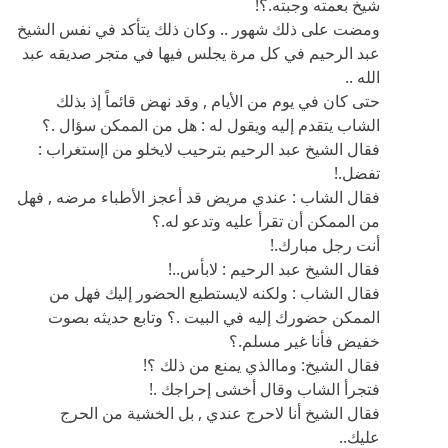
حتى كان في يوم من الأيام , وقد نهض قائماً إذ بذلك
الشاب يتقدم إليه ويقول له : هل من الممكن سؤال .؟
فقال الشيخ عبد الرحيم بترحيب لايخلو من اإستغراب :
تفضل.!
فقال الشاب : عندي مريض قد أعجز الأطباء مرضه , فهل
من الممكن أن تقرأ عليه وتدعو له.؟
أنت رجل مبارك.!
فقال الشيخ عبد الرحيم : لابأس..!
فقال الشاب : ولكنه لايستطيع الحضور إليك فهل من
الممكن حضورك إليه في البيت .؟ وتابع حديثه بصوت
خفيض فأنا غير مسلم.؟
فقال الشيخ: وماالذي يمنع من ذلك ؟!
فتجرأ الشاب وقال أخشى إحراجك .!
فقال الشيخ أنا لاحرج عندي , بل الخشية من الحرج
عليك..
فنهض الشاب متهلل الوجه وقال للشيخ : وهل يناسبك هذا
الوقت .؟
فقال الشيخ : لامانع لدي , فانطلق معه الشاب , حتى
وصلا إلى حي النصارى , وكان حياً لايسكنه سواهم ,