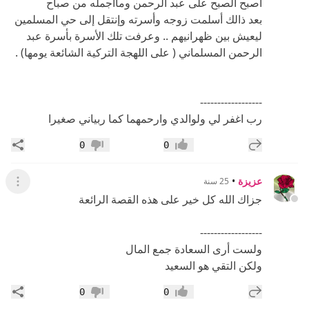
------------------
رب اغفر لي ولوالدي وارحمهما كما ربياني صغيرا
إضافة رد جديد
مشار
0
0
إعجاب
عدم إعجاب
عزيزة
•
25 سنة
عرض ال
جزاك الله كل خير على هذه القصة الرائعة
------------------
ولست أرى السعادة جمع المال
ولكن التقي هو السعيد
إضافة رد جديد
مشار
0
0
إعجاب
عدم إعجاب
بدر الغد
•
25 سنة
عرض ال
لا..لم تنته القصة بعد يا ضوء القمر..تابعيها فهي جميلة
جدا..كما انها قصة واقعية...