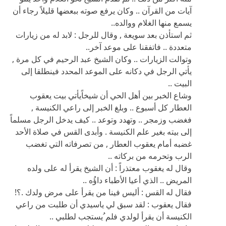
وتوالت الزيارات .. وكان الشيخ عبد الرحيم في كل مرة ,
يأتي الرجل في دكانه على الموعد المحدد فينطلقا إلى
البيت ..
وشاع الخبر بين أهل الحي أن شيخاًيأتي بيت يعقوب
العطار كل أسبوع .. وبلغ الخبر إلى راعي الكنيسة ,
فغضب وزمجر .. وتهدد وتوعد .. كيف يدخل الرجل مسلماً
إلى بيته بغير علم الكنيسة .‍ وأبدى القس في صلاة الأحد
غضبه أمام يعقوب العطار , من تصرفاته التي تغضب
الرب وتحرمه من بركاته ..
وقال له يغقوب معتذراً : أن الشيخ يقرأ له على ولده
المريض .. الذي أعيا الأطباء داؤُه ..
فقال له القس : أليس فينا من يقرأ على مرض ولدك .؟‍‍‍‍‍‍‍‍!
فقال يعقوب : لقد سبق لي ياسيدي أن طلبت من راعي
الكنيسة أن يقرأ لولدي فلم ُيستجب لطلبي ..‍
فاذداد غضب القس وحنقه من كلام يعقوب ثم قال له : إن
لم تمتنع عن ذلك فأنت من أهل الهرطقة المشئومين .‍!