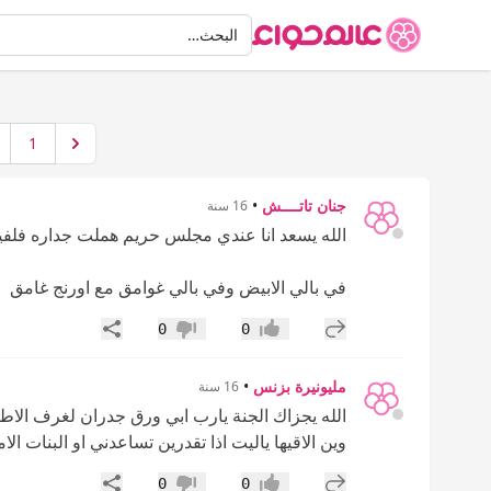
البحث
البحث…
1
جنان تاتــــش
•
16 سنة
الله يسعد انا عندي مجلس حريم هملت جداره فل
في بالي الابيض وفي بالي غوامق مع اورنج غامق
إضافة رد جديد
مشاركة
0
0
إعجاب
عدم إعجاب
مليونيرة بزنس
•
16 سنة
الله يجزاك الجنة يارب ابي ورق جدران لغرف الاط
وين الاقيها ياليت اذا تقدرين تساعدني او البنات ال
إضافة رد جديد
مشاركة
0
0