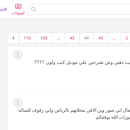
الاش
كوبونات
110
109
...
45
44
43
...
2
عرض القائمة
فيت ذهبي وش تقترحين علي موديل كنب ولون ؟؟؟؟
عرض القائمة
فال ابي صور وين الاقي محلاتهم بالرياض وابي رفوف للصالة
امورات الله يوفقكم