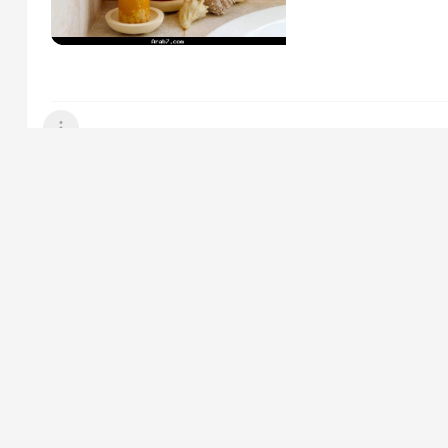
عرض القائمة
النوم ومطابخ ياليت بأسرع وقت لان في هاليومين...