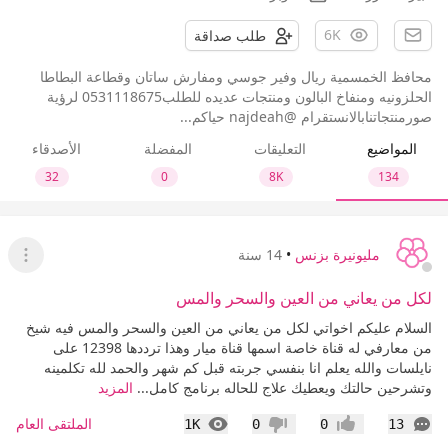
6K
طلب صداقة
محافظ الخمسمية ريال وفير جوسي ومفارش ساتان وقطاعة البطاطا
الحلزونيه ومنفاخ البالون ومنتجات عديده للطلب0531118675 لرؤية
صورمنتجاتنابالانستقرام @najdeah حياكم...
المواضيع
التعليقات
المفضلة
الأصدقاء
32
0
8K
134
مليونيرة بزنس
•
14 سنة
عرض ا
لكل من يعاني من العين والسحر والمس
السلام عليكم اخواتي لكل من يعاني من العين والسحر والمس فيه شيخ
من معارفي له قناة خاصة اسمها قناة ميار وهذا ترددها 12398 على
نايلسات والله يعلم انا بنفسي جربته قبل كم شهر والحمد لله تكلمينه
وتشرحين حالتك ويعطيك علاج للحاله برنامج كامل...
المزيد
التعليقات
المشاهدات
الملتقى العام
1K
0
0
13
إعجاب
عدم إعجاب