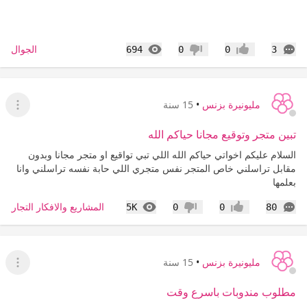
التعليقات
المشاهدات
الجوال
694
0
0
3
إعجاب
عدم إعجاب
مليونيرة بزنس
•
15 سنة
عرض ا
تبين متجر وتوقيع مجانا حياكم الله
السلام عليكم اخواتي حياكم الله اللي تبي تواقيع او متجر مجانا وبدون
مقابل تراسلني خاص المتجر نفس متجري اللي حابة نفسه تراسلني وانا
بعلمها
التعليقات
المشاهدات
المشاريع والافكار التجارية 
5K
0
0
80
إعجاب
عدم إعجاب
مليونيرة بزنس
•
15 سنة
عرض ا
مطلوب مندوبات باسرع وقت