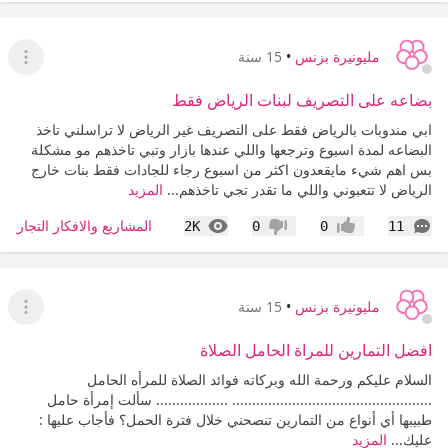
مليونيرة بزنس
•
15 سنة
عرض ا
بضاعه على التصريف لبنات الرياض فقط
ابي مندوبات بالرياض فقط على التصريف غير الرياض لا تراسلني تاخذ
البضاعه لمدة اسبوع وترجعها واللي عندها بازار وتبي تاخذهم مو مشكلة
بس اهم شيء مايقعدون اكثر من اسبوع رجاء للجادات فقط بنات خارج
الرياض لا تتعبوني واللي ما تقدر تجي تاخذهم...
المزيد
التعليقات
المشاهدات
المشاريع والافكار التجارية 
2K
0
0
11
إعجاب
عدم إعجاب
مليونيرة بزنس
•
15 سنة
عرض ا
افضل التمارين للمراة الحامل الصلاة
السلام عليكم ورحمة الله وبركاته فوائد الصلاة للمرأه الحامل
.................................................. .................. سألت إمرأة حامل
طبيبها أي أنواع من التمارين تنصحني خلال فترة الحمل؟ فأجاب عليها :
عليك...
المزيد