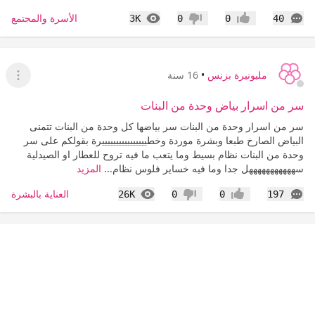
التعليقات
المشاهدات
الأسرة والمجتمع
3K
0
0
40
إعجاب
عدم إعجاب
مليونيرة بزنس
•
16 سنة
عرض ا
سر من اسرار بياض وحدة من البنات
سر من اسرار وحدة من البنات سر بياضها كل وحدة من البنات تتمنى
البياض الصارخ طبعا وبشرة موردة وخطييييييييييييييييرة بقولكم على سر
وحدة من البنات نظام بسيط وما يتعب ما فيه تروح للعطار او الصيدلية
سهههههههههههل جدا وما فيه خساير فلوس نظام...
المزيد
التعليقات
المشاهدات
العناية بالبشرة
26K
0
0
197
إعجاب
عدم إعجاب