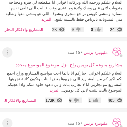
السلام عليكم ورحمة الله وبركاته اخواتي انا منقطعة لي فترة ومحتاجة
مندوبات لاني على وشك ولادة وما عندي وقت فياليت اللي تلقى نفسها
ممتازة وتمشي كويس تراجع متجري وتشوف اللي هو يمشي معها وتطلبه
مني المندوبات بالرياض فقط بالنسبة للبيع...
المزيد
التعليقات
المشاهدات
المشاريع والافكار التجارية 
2K
0
0
24
إعجاب
عدم إعجاب
مليونيرة بزنس
•
16 سنة
عرض ا
مشاريع منوعة كل يومين راح انزل موضوع الموضوع متجدد
السلام عليكم اخواتي اخباركم انا دائما احب مواضيع المشاريع وراح اجمع
لكم اكبر كم من المشاريع اللي جربوها بعض البنات وتكون كاتبة تجربتها
المشاريع مو تجاربي انا لا تجارب بنات وابي دعوة حلوة منكم واذا عجبكم
الموضوع ياليت يتثبت لاني كل يومين...
المزيد
التعليقات
المشاهدات
المشاريع والافكار التجا
172K
0
1
405
إعجاب
عدم إعجاب
مليونيرة بزنس
•
16 سنة
عرض ا