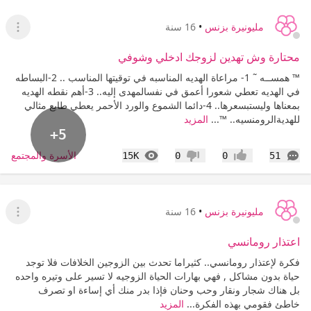
مليونيرة بزنس
•
16 سنة
عرض ا
محتارة وش تهدين لزوجك ادخلي وشوفي
™ همســه ˜ 1- مراعاة الهديه المناسبه في توقيتها المناسب .. 2-البساطه
في الهديه تعطي شعورا أعمق في نفسالمهدى إليه.. 3-أهم نقطه الهديه
بمعناها وليستبسعرها.. 4-دائما الشموع والورد الأحمر يعطي طابع مثالي
للهديةالرومنسيه.. ™...
المزيد
+5
التعليقات
المشاهدات
الأسرة والمجتمع
15K
0
0
51
إعجاب
عدم إعجاب
مليونيرة بزنس
•
16 سنة
عرض ا
اعتذار رومانسي
فكرة لإعتذار رومانسي.. كثيراما تحدث بين الزوجين الخلافات فلا توجد
حياة بدون مشاكل , فهي بهارات الحياة الزوجيه لا تسير على وتيره واحده
بل هناك شجار ونقار وحب وحنان فإذا بدر منك أي إساءة او تصرف
خاطئ فقومي بهذه الفكرة...
المزيد