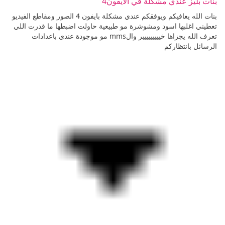
بنات بليز عندي مشكلة في الايفون4
بنات الله يعافيكم ويوفقكم عندي مشكلة بايفون 4 الصور ومقاطع الفيديو
تعطيني اغلبها اسود ومشوشرة مو طبيعية حاولت اضبطها ما قدرت اللي
تعرف الله يجزاها خييييييييير والmms مو موجودة عندي باعدادات
الرسائل بانتظاركم