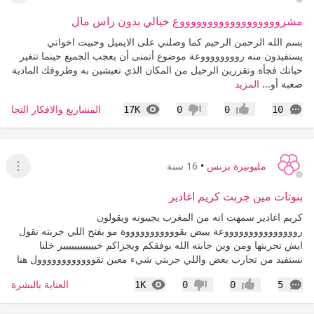
مشرووووووووووووووووووع خيالي بدون راس مال
بسم الله الرحمن الرحيم كما وصلني على الايميل وحبيت اخواتي
يستفيدون منه رووووووووعة موضوع أتمنى أن يعجب الجميع حينما تتغير
حياتك فجأة وتقررين الرحيل من المكان الذي تعيشين به وظروفك المادية
صعبة أو...
المزيد
التعليقات
المشاهدات
المشاريع والافكار التجاري
17K
0
0
10
إعجاب
عدم إعجاب
مليونيرة بزنس
•
16 سنة
عرض ا
بنوتات مين جربت كريم اغادير
كريم اغادير سمهت انه من المغرب يجيبونه ويقولون
روووووووووووووووعة يبيض بقوووووووووووة مو يفتح اللي جربته تقول
ايش تجربتها ومن وين جابته الله يوفقكم ويجزاكم خيييييييييييير خلنا
نستفيد من تجارب بعض واللي جربتي شيء معين تقوووووووووووول هنا
التعليقات
المشاهدات
العناية بالبشرة
1K
0
0
5
إعجاب
عدم إعجاب