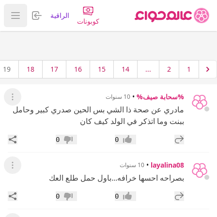
تسجيل الدخول
الراقية
عرض ا
كوبونات
19
18
17
16
15
14
...
2
1
%سحابة صيف%
•
10 سنوات
عرض ال
مادري عن صحة ذا الشي بس الحين صدري كبير وحامل
ببنت وما اتذكر في الولد كيف كان
إضافة رد جديد
مشار
0
0
إعجاب
عدم إعجاب
•
layalina08
10 سنوات
عرض ال
بصراحه احسها خرافه...باول حمل طلع العك
إضافة رد جديد
مشار
0
0
إعجاب
عدم إعجاب