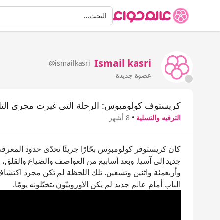
البحث
البحث…
Ismail kasri
@ismailkasri
عضوة جديدة
كريستوف كولومبوس: الرحلة التي غيرت مجرى التا
الترفيه والتسلية
•
8 أشهر
كان كريستوفر كولومبوس بحّارًا جريئًا تحدّى حدود المعر
جديد إلى آسيا. وبعد أسابيع من العواصف والضياع والقلق
وأربعمئة واثنين وتسعين. تلك اللحظة لم تكن مجرد اكتشافٍ 
الباب أمام عالمٍ جديد لم يكن الأوروبيّون يتخيّلونه يومًا.