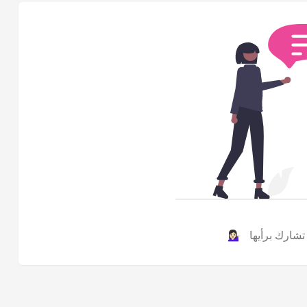
ارك برأيها 💁🏻‍♀️