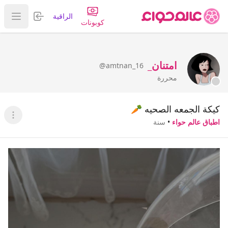
تسجيل الدخول
الراقية
عرض ا
كوبونات
امتنان_
@amtnan_16
محررة
كيكة الجمعه الصحيه 🥕
عرض ا
اطباق عالم حواء
•
سنة