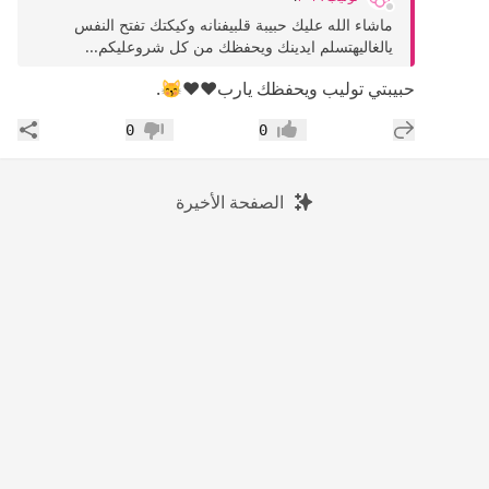
ماشاء الله عليك حبيبة قلبيفنانه وكيكتك تفتح النفس
يالغاليهتسلم ايدينك ويحفظك من كل شروعليكم...
حبيبتي توليب ويحفظك يارب♥️♥️😽.
إضافة رد جديد
مشار
0
0
إعجاب
عدم إعجاب
الصفحة الأخيرة