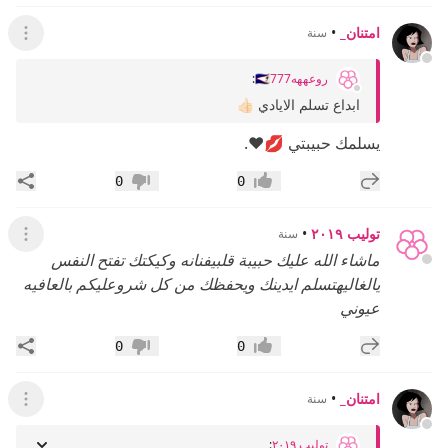
امتنان_
•
سنة
عرض ال
روعههه🇸🇦777
:
ابداع تسلم الايادي 👍🏻
يسلمك حبيبتي 💋♥️.
إضافة رد جديد
مشار
0
0
إعجاب
عدم إعجاب
توليب ٢٠١٩
•
سنة
عرض ال
ماشاء الله عليك حبيبة قلبي
فنانه وكيكتك تفتح النفس
يالغاليه
تسلم ايدينك ويحفظك من كل شر
وعليكم بالعافيه
عيوني
إضافة رد جديد
مشار
0
0
إعجاب
عدم إعجاب
امتنان_
•
سنة
عرض ال
توليب ٢٠١٩
: