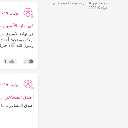
جميع حقوق النشر محفوظة لموقع عالم
حواء © 2026
توليب ٢٠١٩
في نهاية الأسبوع ..
‏في نهاية الأسبوع ..
أولادك وضجيج أحفادك 
رسول الله ﷺ ( خيركم 
التعليقات
1
2
إعجاب
توليب ٢٠١٩
أصدق المشاعر ...
‏أصدق المشاعر ...‏ما