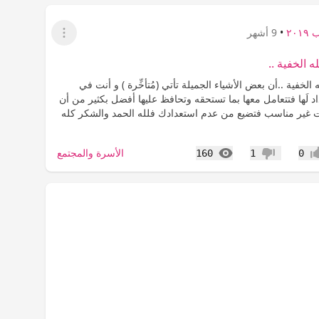
٢٠١
•
9 أشهر
عرض القائمة
 الخفية ..
الخفية ..‏أن بعض الأشياء الجميلة تأتي (مُتأخِّرة ) و أنت في
د لَها فتتعامل معها بما تستحقه وتحافظ عليها أفضل بكثير من أن
 غير مناسب فتضيع من عدم استعدادك فلله الحمد والشكر كله
المشاهدات
الأسرة والمجتمع
160
1
0
اب
عدم إعجاب