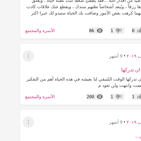
ضيا عن اقدار الله ...‏فقد يُطفئ شغفاً كنت تظنه حياة ، ويُغلق
راها رزقاً ، ويُبعد أشخاصاً تظنهم سندك ، ويقطع عنك علاقات كادت
مهما كرهت بعض الأمور وضاقت بك الحياة ستبدو لك خيرا اكثر
المشاهدات
الأسرة والمجتمع
86
1
0
اب
عدم إعجاب
٢٠١
•
9 أشهر
عرض القائمة
ن تدركها⁩
تدركها⁩ ‏الوقت المُتبقي لنا نعيشه في هذه الحياة أهم من التفكير
ت وانتهت ولن تعود م
المشاهدات
الأسرة والمجتمع
200
1
1
اب
عدم إعجاب
٢٠١
•
9 أشهر
عرض القائمة
..