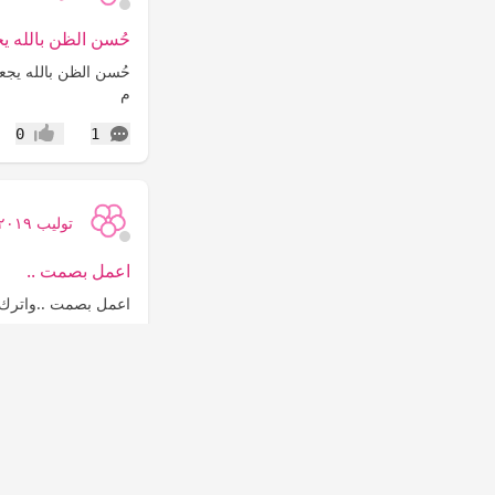
حُسن الظن بالله ي
‏حُسن الظن بالله يجع
م
التعليقات
0
1
إعجاب
توليب ٢٠١٩
اعمل بصمت ..
‏اعمل بصمت ..‏واترك
التعليقات
0
3
إعجاب
توليب ٢٠١٩