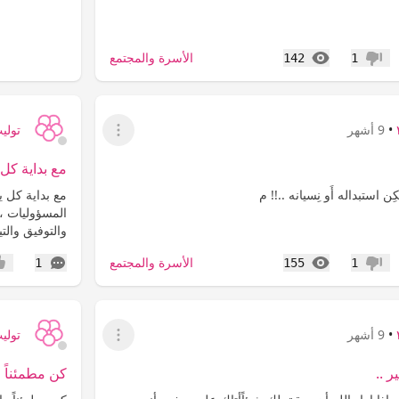
المشاهدات
الأسرة والمجتمع
142
1
عدم إعجاب
•
9 أشهر
توليب ٩
عرض القائمة
مع بداية كل 
ِن استبداله أَو نِسيانه ..!! م
‏مع بداية كل 
المسؤوليات ، 
والتوفيق والت
المشاهدات
التعليقات
الأسرة والمجتمع
1
155
1
عدم إعجاب
إعج
•
9 أشهر
توليب ٩
عرض القائمة
ر ..
كن مطمئناً ر