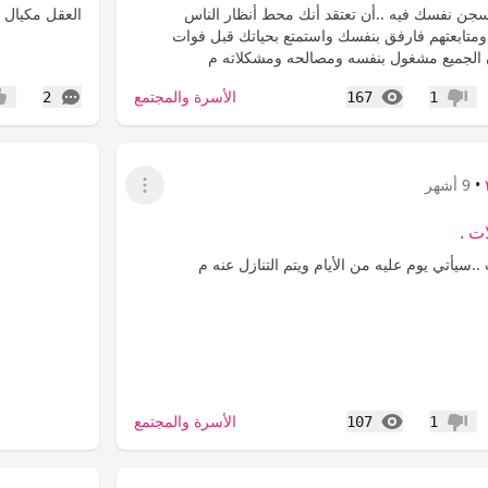
ن نفسك فيه ..‏أن تعتقد أنك محط أنظار الناس
ومتابعتهم فارفق بنفسك واستمتع بحياتك قبل فوات
بأن الجميع مشغول بنفسه ومصالحه ومشكلاته م
المشاهدات
التعليقات
الأسرة والمجتمع
2
167
1
عدم إعجاب
إعج
•
9 أشهر
عرض القائمة
ت .
 ..‏سيأتي يوم عليه من الأيام ويتم التنازل عنه م
المشاهدات
الأسرة والمجتمع
107
1
عدم إعجاب