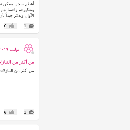
‏أعظم سجن ممكن تسج
وتفكيرهم واهتمامهم 
الآوان وتذكر جيداً 
التعليقات
0
1
إعجاب
توليب ٢٠١٩
من أكثر من التنازلا
‏من أكثر من التنازلات
التعليقات
0
1
إعجاب