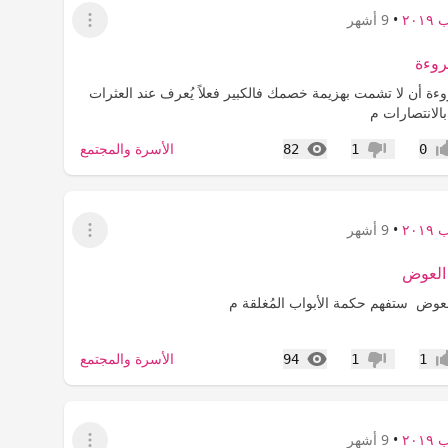
٢٠١
•
9 أشهر
عرض القائمة
روءة
وءة‏ أن لا تشمت بهزيمة خصمك‏ فالكبير فعلاً يُعرف عند العثرات
 بالانتصارات م
المشاهدات
الأسرة والمجتمع
82
1
0
اب
عدم إعجاب
٢٠١
•
9 أشهر
عرض القائمة
العوض
عوض‏ ستفهم حكمة الأبواب المُغلقة م
المشاهدات
الأسرة والمجتمع
94
1
1
اب
عدم إعجاب
٢٠١
•
9 أشهر