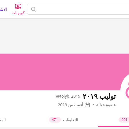
الاش
كوبونات
توليب ٢٠١٩
@tolyb_2019
عضوة فعالة
•
أغسطس 2019
التعليقات
الم
471
901