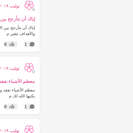
توليب ٢٠١٩
إياك أن تتأرجح بين 
‏إياك أن تتأرجح بين 
والأهداف تتغير م
التعليقات
0
1
إعجاب
توليب ٢٠١٩
معظم الأشياء تفقد
‏معظم الأشياء تفقد وه
يكتبها الله لك م
التعليقات
0
1
إعجاب
توليب ٢٠١٩