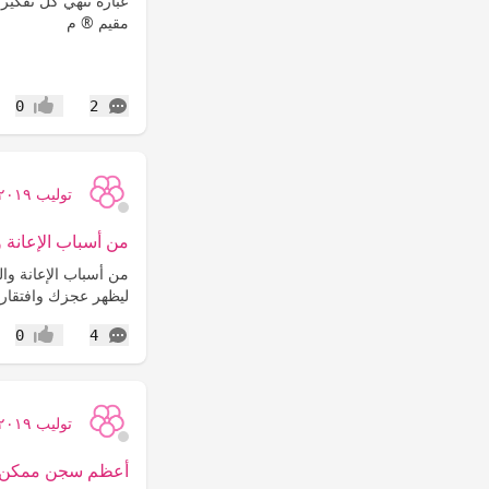
‏عبارة تُنهي كل تفكير
مقيم ®️ م
التعليقات
0
2
إعجاب
توليب ٢٠١٩
من أسباب الإعانة و
‏من أسباب الإعانة والت
‏ليظهر عجزك وافتقار
التعليقات
0
4
إعجاب
توليب ٢٠١٩
أعظم سجن ممكن ت