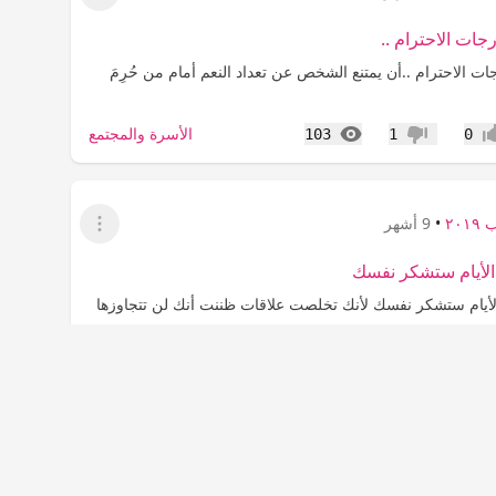
عرض القائمة
ات الاحترام ..
ت الاحترام ..‏أن يمتنع الشخص عن تعداد النعم أمام من حُرِمَ
المشاهدات
الأسرة والمجتمع
103
1
0
اب
عدم إعجاب
٢٠١
•
9 أشهر
عرض القائمة
الأيام ستشكر نفسك
لأيام ستشكر نفسك ‏لأنك تخلصت علاقات ظننت أنك لن تتجاوزها
المشاهدات
الأسرة والمجتمع
83
1
0
اب
عدم إعجاب