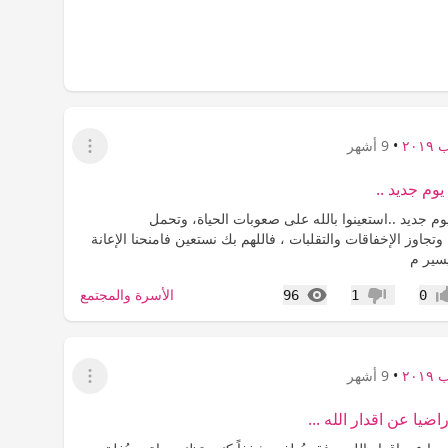
٢٠١
•
9 أشهر
عرض القائمة
يوم جديد ..
يوم جديد ..‏استعينوا بالله على صعوبات الحياة، وتحمل
وتجاوز الإخفاقات والتقلبات ، فاللهم بك نستعين فامنحنا الإعانة
يسير م
المشاهدات
الأسرة والمجتمع
96
1
0
اب
عدم إعجاب
٢٠١
•
9 أشهر
عرض القائمة
اضيا عن اقدار الله ...