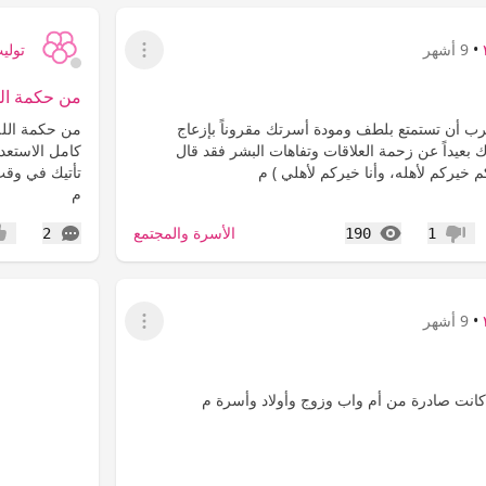
•
9 أشهر
توليب ٩
عرض القائمة
من حكمة الله
‏جرب أن تستمتع بلطف ومودة أسرتك مقروناً بإزعاج
‏من حكمة الله 
بعيداً عن زحمة العلاقات وتفاهات البشر فقد قال
كامل الاستعدا
خيركم لأهله، وأنا خيركم لأهلي ) م
تأتيك في وقت
م
المشاهدات
التعليقات
الأسرة والمجتمع
2
190
1
عدم إعجاب
إعج
•
9 أشهر
عرض القائمة
 كانت صادرة من أم واب وزوج وأولاد وأسرة م