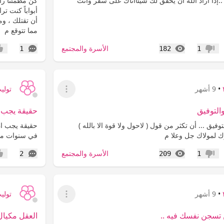
 ..‏إذا اراد الله أن يحقق لك شيئاً‏أتاك على سفر وأنت
‏كن مطمئناً را
أبواباً كنت ت
أن تقتلك ، و
مما تتوقع م
المشاهدات
التعليقات
الأسرة والمجتمع
1
182
1
عدم إعجاب
إعج
•
9 أشهر
توليب ٩
عرض القائمة
التوفيق
حقيقة يجب ا‬
وفيق ...‏ أن تكثر من قول ( لاحول ولا قوة الا بالله )
حقيقة يجب ان ‬
ك لمولاك جل وعلا م
في سنوات مض
المشاهدات
التعليقات
الأسرة والمجتمع
2
209
1
عدم إعجاب
إعج
•
9 أشهر
توليب ٩
عرض القائمة
سجن نفسك فيه ..
العقل مكيال 