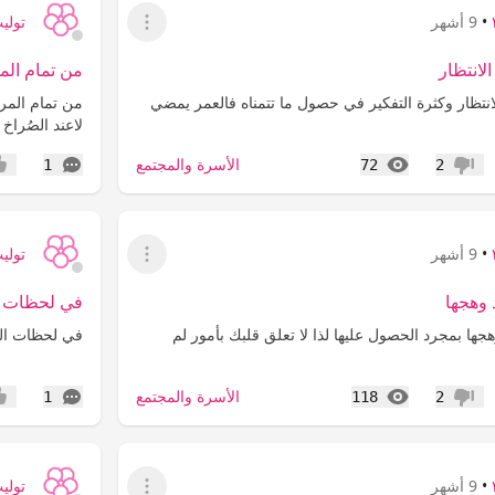
•
9 أشهر
توليب ٩
عرض القائمة
الانتظار
من تمام الم
الانتظار وكثرة التفكير في حصول ما تتمناه فالعمر يمضي
‏من تمام المر
‏لاعند الصُراخ
المشاهدات
التعليقات
الأسرة والمجتمع
1
72
2
عدم إعجاب
إعج
•
9 أشهر
توليب ٩
عرض القائمة
 وهجها
في لحظات 
جها بمجرد الحصول عليها ‏لذا لا تعلق قلبك بأمور لم
‏في لحظات ال
المشاهدات
التعليقات
الأسرة والمجتمع
1
118
2
عدم إعجاب
إعج
•
9 أشهر
توليب ٩