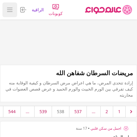
تسجيل الدخول
الراقية
عرض ا
كوبونات
مريضات السرطان شفاهن الله
إرادة تتحدى المرض، ما هي اعراض مرض السرطان و كيفية الوقاية منه
كيف تفرقي بين الورم الخبيث والورم الحميد و عرض قصص العضوات في
محاربته
544
...
539
538
537
...
2
1
اجمل من سكن قلبي
•
17 سنة
ابر المناعه