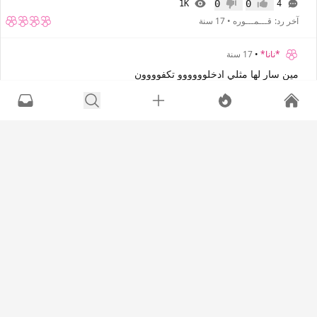
0
0
1K
4
إعجاب
عدم إعجاب
آخر رد:
قـــمـــوره
•
17 سنة
*نانا*
•
17 سنة
مين سار لها مثلي ادخلوووووو تكفوووون
0
0
3K
8
إعجاب
عدم إعجاب
آخر رد:
83reem
•
17 سنة
+4
ok%100
•
17 سنة
إدعولي عندي تصوير ميموجرافي
0
0
4K
23
إعجاب
عدم إعجاب
آخر رد:
ام ساره .نت
•
17 سنة
+16
**شمــ انثـى ـوخ**
•
17 سنة
السلام عليكم((بنااااااات ساعدوني بلييييز))
0
0
1K
5
إعجاب
عدم إعجاب
آخر رد:
summer123
•
17 سنة
+1