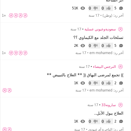
0
0
51K
5
إعجاب
عدم إعجاب
آخر رد:
(وطن)
•
17 سنة
+1
سعوديةوعيوني عسلية
•
17 سنة
تسلخات الجلد مع الكيماوي ؟؟
0
0
2K
5
إعجاب
عدم إعجاب
آخر رد:
em mohamed
•
17 سنة
+1
النرجس البيضاء
•
17 سنة
)) تجمع لمرضى البهاق (( ** العلاج بالتبييض **
0
0
1K
2
إعجاب
عدم إعجاب
آخر رد:
em mohamed
•
17 سنة
سارونه33
•
17 سنة
العلاج ببول الأبل..
0
0
1K
2
إعجاب
عدم إعجاب
آخر رد:
التاجرة أم عبودي
•
17 سنة