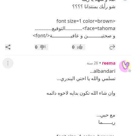
شو رأيك بمنتدانا ؟؟؟؟
<font size=1 color=brown
face=tahoma>..............التوقيع..............
و صحتيـــــــــن و عافيــــــــــــة</font>
إضافة رد جديد
مشار
0
0
إعجاب
عدم إعجاب
•
reema
26 سنة
عرض ال
albandari...
تسلمي والله يا اختي البندري...
وان شاء الله تكون بدايه لاخوه دائمه
مع حبي...
ريــــــما