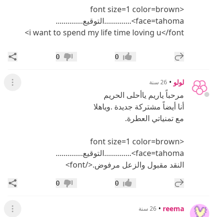
<font size=1 color=brown
face=tahoma>..............التوقيع..............
i want to spend my life time loving u</font>
إضافة رد جديد
مشار
0
0
إعجاب
عدم إعجاب
لولو
•
26 سنة
عرض القائ
مرحباً ياريم ياأحلى الحريم
أنا أيضاً مشتركة جديدة .وياهلا
مع تمنياتي العطرة.
<font size=1 color=brown
face=tahoma>..............التوقيع..............
النقد مقبول والزعل مرفوض.</font>
إضافة رد جديد
مشار
0
0
إعجاب
عدم إعجاب
•
reema
26 سنة
عرض القائ