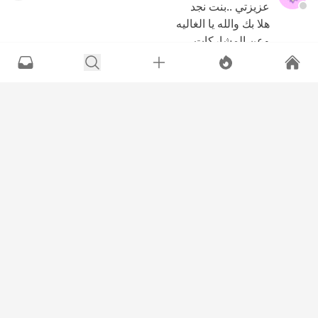
عزيزتي ..بنت نجد
هلا بك والله يا الغاليه
وعن المشاركات..
ان شاء الله ابدأ من اليوم..المهم تقولون
رايكم.
الغاليه..farah
هلا بك اكثر..
وتسلمي عزيزتي
الاخ..aroog
هلا فيك اخوي..
ومشكور عن اعتذارك ..مع انك مااتأخرت
وتسلم.