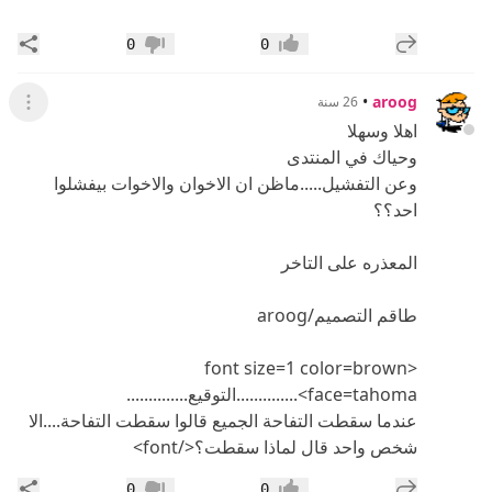
إضافة رد جديد
مشار
0
0
إعجاب
عدم إعجاب
•
aroog
26 سنة
عرض ال
اهلا وسهلا
وحياك في المنتدى
وعن التفشيل.....ماظن ان الاخوان والاخوات بيفشلوا
احد؟؟
المعذره على التاخر
طاقم التصميم/aroog
<font size=1 color=brown
face=tahoma>..............التوقيع..............
عندما سقطت التفاحة الجميع قالوا سقطت التفاحة....الا
شخص واحد قال لماذا سقطت؟</font>
إضافة رد جديد
مشار
0
0