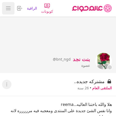
تسجيل الدخول
الراقية
عرض ا
كوبونات
بنت نجد
@bnt_ngd
عضوة
مشتركه جديده..
عرض ا
الملتقى العام
•
26 سنة
هلا والله باختنا الغاليه...reema
وانا نفس الشئ جديدة على المنتدى ومعجبه فيه مررررره لانه