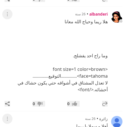
إعجاب
عدم إعجاب
•
albanderi
26 سنة
عرض ال
هلا ريما وحياج الله معانا
وما راح احد يفشلج.
<font size=1 color=brown
face=tahoma>..............التوقيع..............
لا تعذل المشتاق في أشواقه حتي يكون حشاك في
أحشائه.</font>
إضافة رد جديد
مشار
0
0
إعجاب
عدم إعجاب
زائرة
•
26 سنة
عرض ال
أهلا و سهلا يا ريما