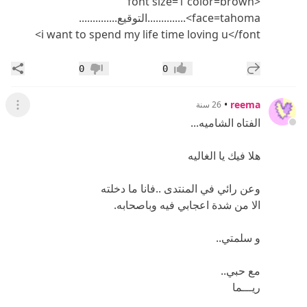
<font size=1 color=brown
face=tahoma>..............التوقيع..............
i want to spend my life time loving u</font>
إضافة رد جديد
مشار
0
0
إعجاب
عدم إعجاب
•
reema
26 سنة
عرض ال
الفتاه الشاميه...
هلا فيك يا الغاليه
وعن رائي في المنتدى ..فانا ما دخلته
الا من شدة اعجابي فيه وباصحابه.
و سلمتي..
مع حبي..
ريـــما