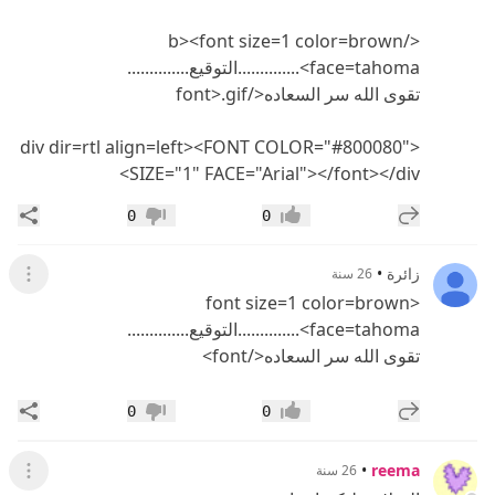
</b><font size=1 color=brown
face=tahoma>..............التوقيع..............
تقوى الله سر السعاده</font>.gif
<div dir=rtl align=left><FONT COLOR="#800080"
SIZE="1" FACE="Arial"></font></div>
إضافة رد جديد
مشار
0
0
إعجاب
عدم إعجاب
زائرة
•
26 سنة
عرض ال
<font size=1 color=brown
face=tahoma>..............التوقيع..............
تقوى الله سر السعاده</font>
إضافة رد جديد
مشار
0
0
إعجاب
عدم إعجاب
•
reema
26 سنة
عرض ال