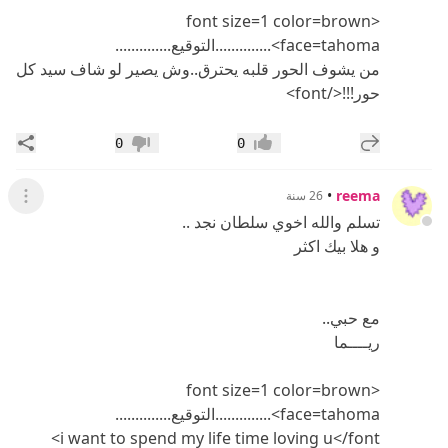
<font size=1 color=brown
face=tahoma>..............التوقيع..............
من يشوف الحور قلبه يحترق..وش يصير لو شاف سيد كل
حور!!!</font>
إضافة رد جديد
مشار
0
0
إعجاب
عدم إعجاب
•
reema
26 سنة
عرض ال
تسلم والله اخوي سلطان نجد ..
و هلا بيك اكثر
مع حبي..
ريــــما
<font size=1 color=brown
face=tahoma>..............التوقيع..............
i want to spend my life time loving u</font>