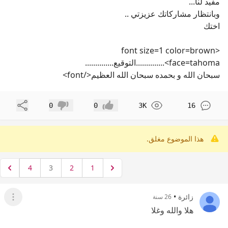
مفيد لنا...
وبانتظار مشاركاتك عزيزتي ..
اختك
<font size=1 color=brown
face=tahoma>..............التوقيع..............
سبحان الله و بحمده سبحان الله العظيم</font>
مشاركة
0
0
3K
16
إعجاب
عدم إعجاب
هذا الموضوع مغلق.
4
3
2
1
زائرة
•
26 سنة
عرض ال
هلا والله وغلا