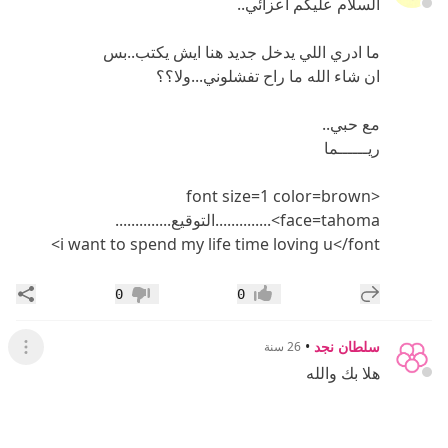
السلام عليكم اعزائي..
ما ادري اللي يدخل جديد هنا ايش يكتب..بس
ان شاء الله ما راح تفشلوني...ولا؟؟
مع حبي..
ريــــــما
<font size=1 color=brown
face=tahoma>..............التوقيع..............
i want to spend my life time loving u</font>
إضافة رد جديد
مشار
0
0
إعجاب
عدم إعجاب
سلطان نجد
•
26 سنة
عرض ال
هلا بك والله