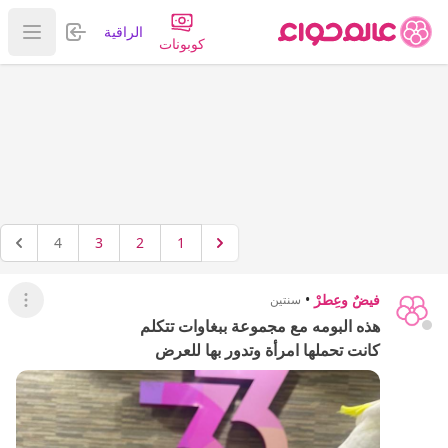
تسجيل الدخول
الراقية
عرض ا
كوبونات
4
3
2
1
فيضٌ وعِطرْ
•
سنتين
عرض ال
هذه البومه مع مجموعة ببغاوات تتكلم
كانت تحملها امرأة وتدور بها للعرض