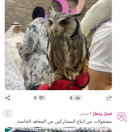
إضافة رد جديد
مشار
0
0
إعجاب
عدم إعجاب
فيضٌ وعِطرْ
•
سنتين
عرض ال
مشغولات من انتاج المشاركين من المعاهد الخاصة