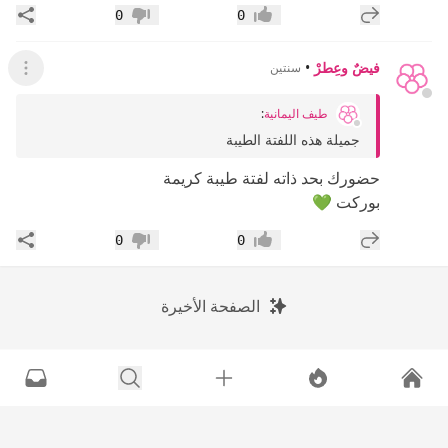
إضافة رد جديد
مشار
0
0
إعجاب
عدم إعجاب
فيضٌ وعِطرْ
•
سنتين
عرض ال
طيف اليمانية
:
جميلة هذه اللفتة الطيبة
حضورك بحد ذاته لفتة طيبة كريمة
بوركت 💚
إضافة رد جديد
مشار
0
0
إعجاب
عدم إعجاب
الصفحة الأخيرة