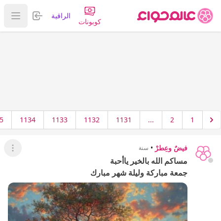
تسجيل الدخول
الراقية
عرض ا
كوبونات
5
1134
1133
1132
1131
...
2
1
فيضٌ وعِطرْ
•
سنة
عرض ال
مساكم الله بالخير ياأحبة
جمعة مباركة وليلة شهر مبارك