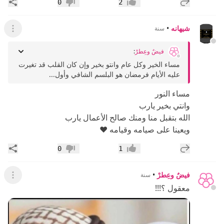
إضافة رد جديد
مشار
0
2
إعجاب
عدم إعجاب
شيهانه
•
سنة
عرض ال
فيضٌ وعِطرْ
:
مساء الخير وكل عام وانتو بخير وإن كان القلب قد تغيرت
عليه الأيام فرمضان هو البلسم الشافي وأول...
مساء النور
وانتي بخير يارب
الله بتقبل منا ومنك صالح الأعمال يارب
ويعينا على صيامه وقيامه ♥️
إضافة رد جديد
مشار
0
1
إعجاب
عدم إعجاب
فيضٌ وعِطرْ
•
سنة
عرض ال
معقول ؟!!!