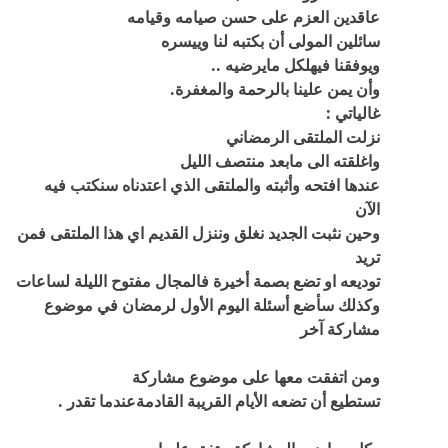
عاقدين العزم على حسن صيامه وقيامه
سائلين المولى أن بكتبه لنا وييسره
ويوفقنا فيه
لكل مايرضيه ..
وأن يمن علينا بالرحمة والمغفرة.
غالياتي :
نزلت الملتقى الرمضاني
واغلقته الى مابعد منتصف الليل
عندها افتحه وأثبته والملتقى الذي اعتدناه سنكتب فيه
الآن
وحين نثبت الجديد نغلق وننزل القديم اي هذا الملتقى فمن
تريد
توديعه او تضع بصمة أخيرة فالمجال مفتوح الليلة لساعات
وكذلك سأضع أسئلة اليوم الأول لرمضان في موضوع
مشاركة آخر
ومن اتفقت معها على موضوع مشاركة
تستطيع أن تضعه الأيام القريبة القادمةعندما تقدر .