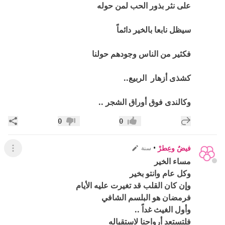
على نثر بذور الحب لمن حوله
سيظل نابعا بالخير دائماً
فكثير من الناس وجودهم حولنا
كشذى أزهار الربيع..
وكالندى فوق أوراق الشجر ..
إضافة رد جديد
مشار
0
0
إعجاب
عدم إعجاب
فيضٌ وعِطرْ
•
سنة
عرض ال
مساء الخير
وكل عام وانتو بخير
وإن كان القلب قد تغيرت عليه الأيام
فرمضان هو البلسم الشافي
وأول الغيث غداً ..
فلتستعد أرواحنا لاستقباله