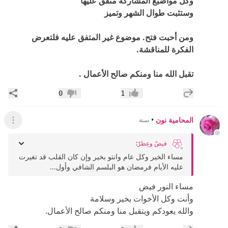
وكل مواضبع المشاركة متفق عليها
وستثبت طوال الشهر وتميز
ومن أحبت فتح. موضوع غير المتفق عليه فلتعرض
الفكرة للمناقشة.
تقبل الله منا ومنكم صالح الأعمال .
إضافة رد جديد
مشار
0
1
إعجاب
عدم إعجاب
المحامية نون
•
سنة
عرض ال
فيضٌ وعِطرْ
:
مساء الخير وكل عام وانتو بخير وإن كان القلب قد تغيرت
عليه الأيام فرمضان هو البلسم الشافي وأول...
مساء النور فيض
وأنت وكل الأخوات بخير وسلامة
والله يعودكم ويتقبل منا ومنكم صالح الأعمال.