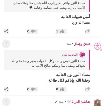
مساء النور وانتي بخير يارب الله بتقبل منا ومنك صالح
الأعمال يارب ويعينا على صيامه وقيامه ♥️
آمين شيهانة الغالية
مساءك ورد
إضافة رد جديد
مشار
0
1
إعجاب
عدم إعجاب
فيضٌ وعِطرْ
•
سنة
عرض ال
المحامية نون
:
مساء النور فيض وأنت وكل الأخوات بخير وسلامة والله
يعودكم ويتقبل منا ومنكم صالح الأعمال.
مساء النور نون الغالية
وفقنا الله وإياكم لكل طاعة
إضافة رد جديد
مشار
0
0
إعجاب
عدم إعجاب
شاطئ الدر 2 🤍
•
سنة
عرض ال