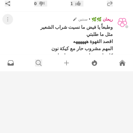
إضافة رد جديد
مشار
0
1
إعجاب
عدم إعجاب
ريحان 🌿🌿
•
سنتين
عرض ال
وطبعاً يا فيض ما نسيت شراب الشعير
مثل ما طلبتي
اقصد القهوة ههههههه
المهم مشروب حار مع كيكة نون
كل واحدة على حسب مزاجها
معاه كرز ما ادري وش العلاقة
بس ما عليكم يا بنات مشوها 😅