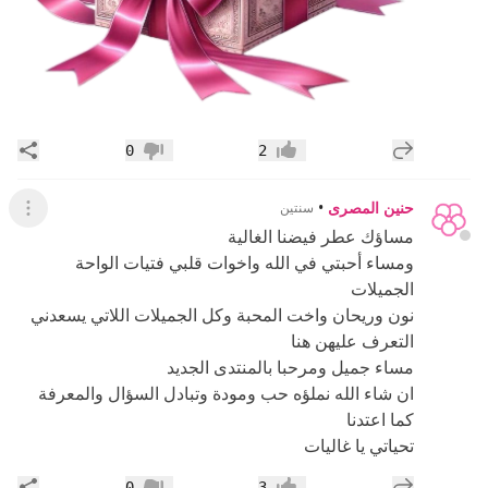
إضافة رد جديد
مشار
0
2
إعجاب
عدم إعجاب
حنين المصرى
•
سنتين
عرض ال
مساؤك عطر فيضنا الغالية
ومساء أحبتي في الله واخوات قلبي فتيات الواحة
الجميلات
نون وريحان واخت المحبة وكل الجميلات اللاتي يسعدني
التعرف عليهن هنا
مساء جميل ومرحبا بالمنتدى الجديد
ان شاء الله نملؤه حب ومودة وتبادل السؤال والمعرفة
كما اعتدنا
تحياتي يا غاليات
إضافة رد جديد
مشار
0
3