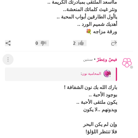
ماأسعد الملتقى بمبادرتك الكريمة ..
ونثر غيث كلماتك المنعشة..
ياأول الطارقين أبواب المحبة ..
أهديك شميم الورد ..
ورقة مزاجه 💐
إضافة رد جديد
مشار
0
2
إعجاب
عدم إعجاب
فيضٌ وعِطرْ
•
سنتين
عرض ال
المحامية نون
:
بارك الله بك نون الشفافة !
بوجود الأحبة ..
يكون ملتقى الأحبة ..
وبدونهم ..لا يكون
وإن لم يكن البحر
فلا تنتظر اللؤلؤ!