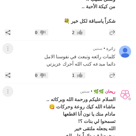
من كيكة الأحبة ..
شكراً ياسباقة لكل خير 💐
إضافة رد جديد
مشار
0
2
إعجاب
عدم إعجاب
زائرة
•
سنتين
عرض ال
كلمات رائعه وتبعث في نفوسنا الامل
دائما مبدعه كتب الله أجرك عزيزتي
إضافة رد جديد
مشار
0
1
إعجاب
عدم إعجاب
ريحان 🌿🌿
•
سنتين
عرض ال
السلام عليكم ورحمة الله وبركاته ..
ماشاء الله كيك روعة وحركات 😋
مادام منك يا نون أنا اقطعها
تسمحوا لي بنات ؟!
الله يجعله ملتقى خير
ويجمعنا فيه دائماً على الخير