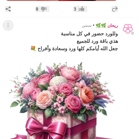
إضافة رد جديد
مشار
0
3
إعجاب
عدم إعجاب
ريحان 🌿🌿
•
سنتين
عرض ال
وللورد حضور في كل مناسبة
هذي باقة ورد للجميع
جعل الله أيامكم كلها ورد وسعادة وأفراح 💐