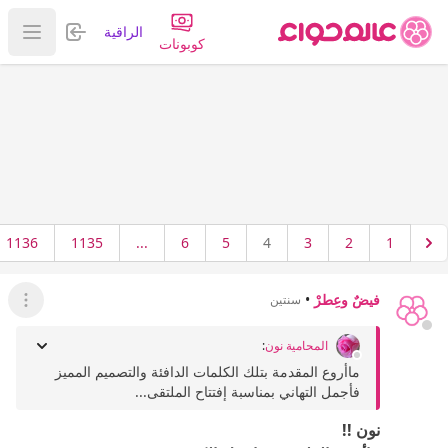
تسجيل الدخول
الراقية
عرض ا
كوبونات
1136
1135
...
6
5
4
3
2
1
فيضٌ وعِطرْ
•
سنتين
عرض ال
المحامية نون
:
ماأروع المقدمة بتلك الكلمات الدافئة والتصميم المميز
فأجمل التهاني بمناسبة إفتتاح الملتقى...
نون !!