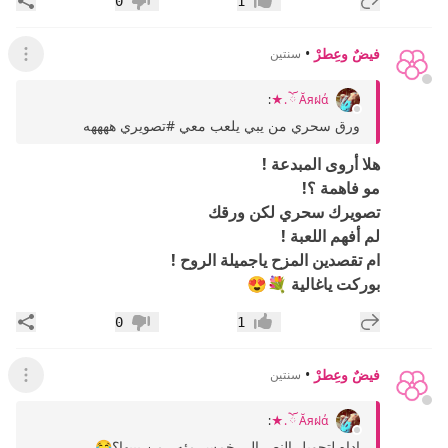
0
1
إعجاب
عدم إعجاب
فيضٌ وعِطرْ
•
سنتين
عرض ال
:
Ăяฝά ོ .★
ورق سحري من يبي يلعب معي #تصويري ههههه
هلا أروى المبدعة !
مو فاهمة ؟!
تصويرك سحري لكن ورقك
لم أفهم اللعبة !
ام تقصدين المزح ياجميلة الروح !
بوركت ياغالية 💐😍
إضافة رد جديد
مشار
0
1
إعجاب
عدم إعجاب
فيضٌ وعِطرْ
•
سنتين
عرض القائ
:
Ăяฝά ོ .★
اداه لتحويل النص الى خمس مئه ..من يبيها؟😂