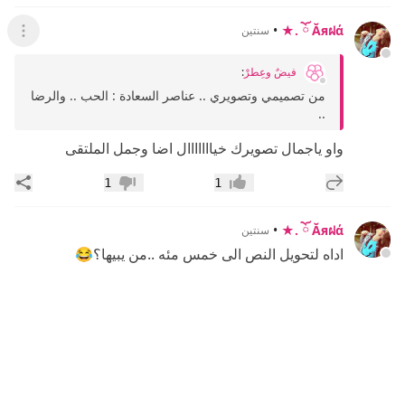
•
Ăяฝά ོ .★
سنتين
عرض ال
فيضٌ وعِطرْ
:
من تصميمي وتصويري .. عناصر السعادة : الحب .. والرضا
..
واو ياجمال تصويرك خيااااااال اضا وجمل الملتقى
إضافة رد جديد
مشار
1
1
إعجاب
عدم إعجاب
•
Ăяฝά ོ .★
سنتين
اداه لتحويل النص الى خمس مئه ..من يبيها؟😂