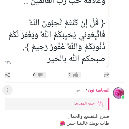
إضافة رد جديد
مشار
0
2
إعجاب
عدم إعجاب
المحامية نون
•
سنتين
عرض ال
حنين المصرى
:
صباح البنفسج والجمال
طاب يومك غاليتنا حنين 🌺