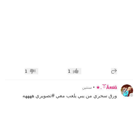
إضافة رد جديد
1
1
إعجاب
عدم إعجاب
•
Ăяฝά ོ .★
سنتين
ورق سحري من يبي يلعب معي #تصويري ههههه