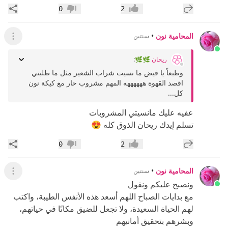
إضافة رد جديد
مشار
0
2
إعجاب
عدم إعجاب
المحامية نون
•
سنتين
عرض ال
ريحان 🌿🌿
:
وطبعاً يا فيض ما نسيت شراب الشعير مثل ما طلبتي
اقصد القهوة ههههههه المهم مشروب حار مع كيكة نون
كل...
عفيه عليك مانسيتي المشروبات
تسلم إيدك ريحان الذوق كله 😍
إضافة رد جديد
مشار
0
2
إعجاب
عدم إعجاب
المحامية نون
•
سنتين
عرض ال
ونصبح عليكم ونقول
مع بدايات الصباح اللهم أسعد هذه الأنفس الطيبة، واكتب
لهم الحياة السعيدة، ولا تجعل للضيق مكانًا في حياتهم،
وبشرهم بتحقيق أمانيهم