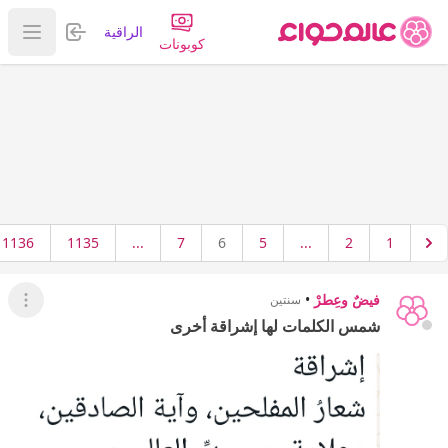
تسجيل الدخول
الراقية
عرض ا
كوبونات
1136
1135
...
7
6
5
...
2
1
فيضٌ وعِطرْ
•
سنتين
عرض ال
شمس الكلمات لها إشراقة أخرى