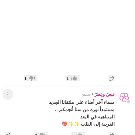
إضافة رد جديد
1
1
إعجاب
عدم إعجاب
فيضٌ وعِطرْ
•
سنتين
عرض ال
مساء آخر أضاء على ملتقانا الجديد
مستمداً نوره من سنا أنجمكم ..
المتناهية في البعد
القريبة إلى القلب ✨✨💖
إضافة رد جديد
مشار