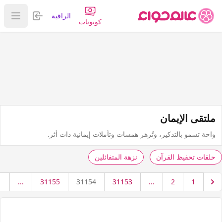
تسجيل الدخول
الراقية
عرض ا
كوبونات
ملتقى الإيمان
واحة تسمو بالتذكير، وتُزهر همسات وتأملات إيمانية ذات أثر.
حلقات تحفيظ القرآن
نزهة المتفائلين
1
...
31155
31154
31153
...
2
1