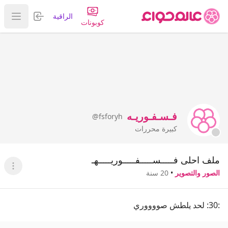
تسجيل الدخول
الراقية
عرض ا
كوبونات
فـسـفـوريـه
@fsforyh
كبيرة محررات
ملف احلى فـــــســـــفـــــوريـــــهـ
عرض ا
الصور والتصوير
•
20 سنة
:30: لحد يلطش صووووري