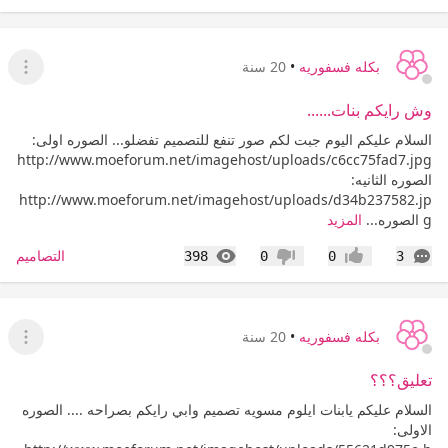
بكله فسفوريه
•
20 سنة
عرض ا
وش رايكم بنات......
السلام عليكم اليوم جبت لكم صور تنفع للتصميم تفضلو... الصوره اولى:
http://www.moeforum.net/imagehost/uploads/c6cc75fad7.jpg
الصوره الثانيه:
http://www.moeforum.net/imagehost/uploads/d34b237582.jp
g الصوره...
المزيد
التعليقات
المشاهدات
التصاميم
398
0
0
3
إعجاب
عدم إعجاب
بكله فسفوريه
•
20 سنة
عرض ا
تعليق؟؟؟
السلام عليكم يابنات ايلوم مسويه تصميم وابي رايكم بصراحه .... الصوره
الاولى: