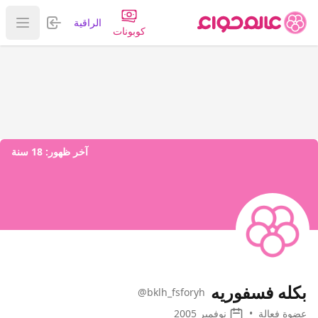
تسجيل الدخول
الراقية
عرض ا
كوبونات
آخر ظهور:
18 سنة
بكله فسفوريه
@bklh_fsforyh
عضوة فعالة
•
نوفمبر 2005