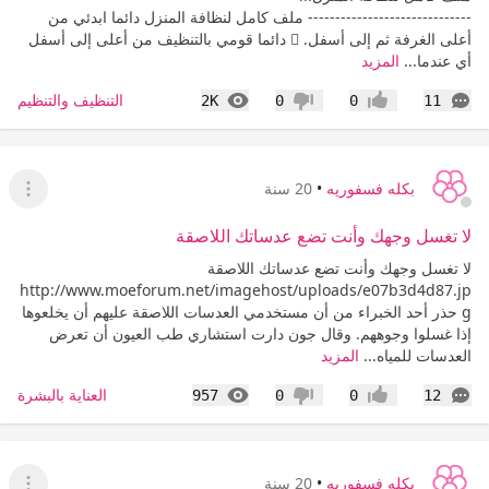
------------------------------ ملف كامل لنظافة المنزل دائما ابدئي من
أعلى الغرفة ثم إلى أسفل.  دائما قومي بالتنظيف من أعلى إلى أسفل
أي عندما...
المزيد
التعليقات
المشاهدات
التنظيف والتنظيم
2K
0
0
11
إعجاب
عدم إعجاب
بكله فسفوريه
•
20 سنة
عرض ا
لا تغسل وجهك وأنت تضع عدساتك اللاصقة
لا تغسل وجهك وأنت تضع عدساتك اللاصقة
http://www.moeforum.net/imagehost/uploads/e07b3d4d87.jp
g حذر أحد الخبراء من أن مستخدمي العدسات اللاصقة عليهم أن يخلعوها
إذا غسلوا وجوههم. وقال جون دارت استشاري طب العيون أن تعرض
العدسات للمياه...
المزيد
التعليقات
المشاهدات
العناية بالبشرة
957
0
0
12
إعجاب
عدم إعجاب
بكله فسفوريه
•
20 سنة