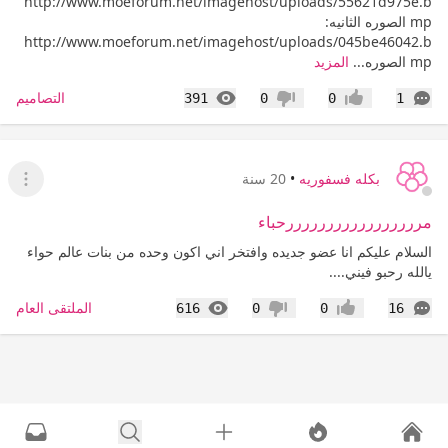
http://www.moeforum.net/imagehost/uploads/55621d975e.b
mp الصوره الثانيه:
http://www.moeforum.net/imagehost/uploads/045be46042.b
mp الصوره...
المزيد
التعليقات
المشاهدات
التصاميم
391
0
0
1
إعجاب
عدم إعجاب
بكله فسفوريه
•
20 سنة
عرض ا
مرررررررررررررررررحباء
السلام عليكم انا عضو جديده وافتخر اني اكون وحده من بنات عالم حواء
يالله رحبو فيني....
التعليقات
المشاهدات
الملتقى العام
616
0
0
16
إعجاب
عدم إعجاب