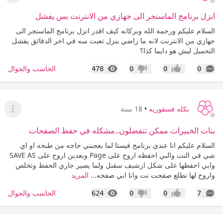
انزل برنامج الماسنجر الى جهازي من الانترنت بس يفشل
السلام عليكم ورحمة الله وبركاته كيف اقدر انزل برنامج الماسنجر الى
جهازي من الانترنت لانه ما راضي ينزل تعبت منه في اخر الدقائق يفشل
التحميل ليش هو دايما كذا؟
التعليقات
المشاهدات
الحاسب والجوال
478
0
0
0
إعجاب
عدم إعجاب
بكله فسفوريه
•
18 سنة
عرض ا
بنات الخبيرات ممكن تتفضلون..مشكله في حفظ الصفحات
السلام عليكم انا عندي برنامج فيستا لما يعجبني حاجه من طبخه او اي
شي في النت والبي احفظه اروح على Page وبعدين اروح على SAVE AS
وابي احفظها على شكل ارشيف سقنل ولما يصير جاري الحفظ وتخلص
واروح لها تطلع صفحت نت وانا ابي صفحه...
المزيد
التعليقات
المشاهدات
الحاسب والجوال
624
0
0
7
إعجاب
عدم إعجاب