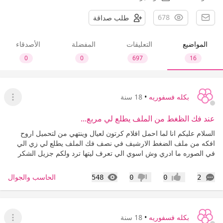
678
طلب صداقة
المواضيع
التعليقات
المفضلة
الأصدقاء
0
0
697
16
بكله فسفوريه
•
18 سنة
عرض ا
عند فك الظغط من الملف يطلع لي مربع...
السلام عليكم انا لما احمل افلام كرتون لعيال وينتهي من لتحميل اروح
افكه من ملف الضغط الارشيف في نصف فك الملف يطلع لي زي الي
في الصوره ما ادري وش اسوي الي تعرف ليتها ترد ولكم جزيل الشكر
التعليقات
المشاهدات
الحاسب والجوال
548
0
0
2
إعجاب
عدم إعجاب
بكله فسفوريه
•
18 سنة
عرض ا