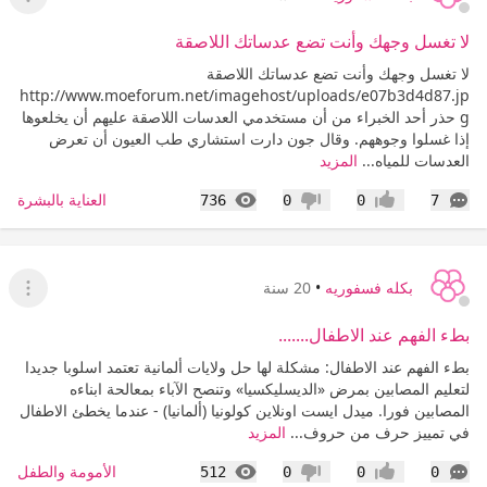
عرض ا
لا تغسل وجهك وأنت تضع عدساتك اللاصقة
لا تغسل وجهك وأنت تضع عدساتك اللاصقة
http://www.moeforum.net/imagehost/uploads/e07b3d4d87.jp
g حذر أحد الخبراء من أن مستخدمي العدسات اللاصقة عليهم أن يخلعوها
إذا غسلوا وجوههم. وقال جون دارت استشاري طب العيون أن تعرض
العدسات للمياه...
المزيد
التعليقات
المشاهدات
العناية بالبشرة
736
0
0
7
إعجاب
عدم إعجاب
بكله فسفوريه
•
20 سنة
عرض ا
بطء الفهم عند الاطفال.......
بطء الفهم عند الاطفال: مشكلة لها حل ولايات ألمانية تعتمد اسلوبا جديدا
لتعليم المصابين بمرض «الديسليكسيا» وتنصح الآباء بمعالحة ابناءه
المصابين فورا. ميدل ايست اونلاين كولونيا (ألمانيا) - عندما يخطئ الاطفال
في تمييز حرف من حروف...
المزيد
التعليقات
المشاهدات
الأمومة والطفل
512
0
0
0
إعجاب
عدم إعجاب