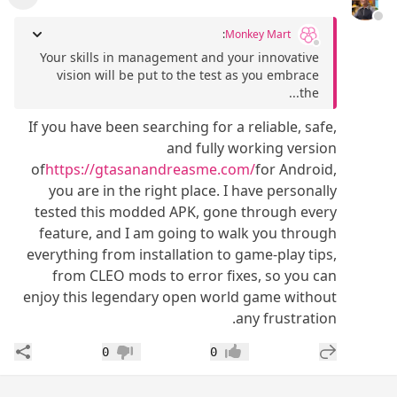
عرض ال
:
Monkey Mart
Your skills in management and your innovative
vision will be put to the test as you embrace
the...
If you have been searching for a reliable, safe,
and fully working version
of
https://gtasanandreasme.com/
for Android,
you are in the right place. I have personally
tested this modded APK, gone through every
feature, and I am going to walk you through
everything from installation to game-play tips,
from CLEO mods to error fixes, so you can
enjoy this legendary open world game without
any frustration.
إضافة رد جديد
مشار
0
0
إعجاب
عدم إعجاب