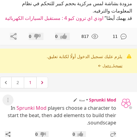
مزودة بشاشة لمس مركزية بحجم كبير للتحكم في نظام
المعلومات والترفيه.
قد يهمك أيضًا”
اودي اي ترون كيو 4 : مستقبل السيارات الكهربائية
مشاركة
0
0
817
11
إعجاب
عدم إعجاب
يلزم عليك تسجيل الدخول أولًا لكتابة تعليق.
تسجيل دخول
←
2
1
•
Sprunki Mod
سنة
عرض ال
In
Sprunki Mod
players choose a character to
start the beat, then add elements to build their
soundscape.
إضافة رد جديد
مشار
0
0
إعجاب
عدم إعجاب