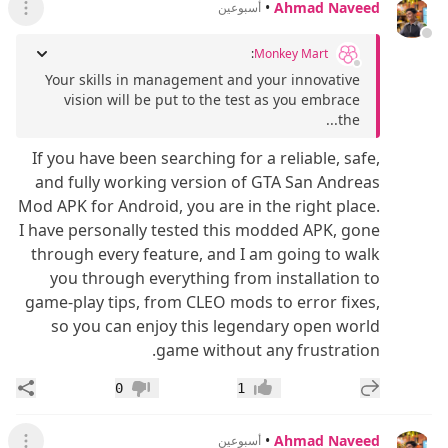
•
Ahmad Naveed
أسبوعين
عرض ال
:
Monkey Mart
Your skills in management and your innovative
vision will be put to the test as you embrace
the...
If you have been searching for a reliable, safe,
and fully working version of GTA San Andreas
Mod APK for Android, you are in the right place.
I have personally tested this modded APK, gone
through every feature, and I am going to walk
you through everything from installation to
game-play tips, from CLEO mods to error fixes,
so you can enjoy this legendary open world
game without any frustration.
إضافة رد جديد
مشار
0
1
إعجاب
عدم إعجاب
•
Ahmad Naveed
أسبوعين