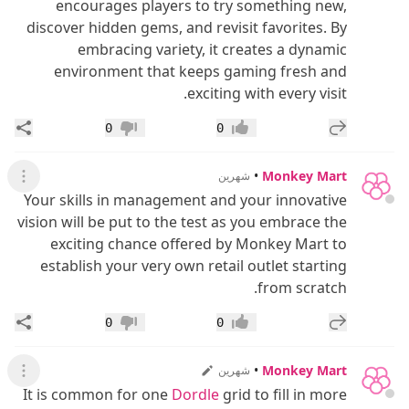
encourages players to try something new,
discover hidden gems, and revisit favorites. By
embracing variety, it creates a dynamic
environment that keeps gaming fresh and
exciting with every visit.
إضافة رد جديد
مشار
0
0
إعجاب
عدم إعجاب
•
Monkey Mart
شهرين
عرض ال
Your skills in management and your innovative
vision will be put to the test as you embrace the
exciting chance offered by Monkey Mart to
establish your very own retail outlet starting
from scratch.
إضافة رد جديد
مشار
0
0
إعجاب
عدم إعجاب
•
Monkey Mart
شهرين
عرض ال
It is common for one
Dordle
grid to fill in more