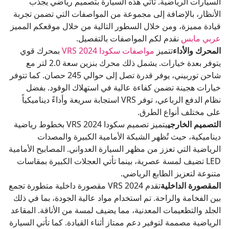
السيارات الرياضية. تأتي هذه السيارة بتصميم رياضي يجذب
الأنظار، بالإضافة إلى مجموعة من المواصفات التي تضمن تجربة
قيادة مميزة، ومن خلال السطور التالية من خلال موقعكم المميز
عربي مابس
نقدم لكم المواصفات بالتفصيل.
المحرك والأداء
تتميز
مواصفات سكودا VRS 2024
بمحرك قوي
يتوفر بعدة خيارات. يشمل ذلك محرك بنزين سعة 2.0 لتر مع
شاحن توربيني، يوفر قدرة تصل إلى حوالي 245 حصان. كما تتوفر
خيارات هجينة تضمن كفاءة عالية في استهلاك الوقود. بفضل
نظام الدفع الرباعي، توفر VRS استجابة سريعة وأداءً ديناميكياً
على مختلف أنواع الطرق.
التصميم الخارجي
يتميز تصميم سكودا VRS 2024 بخطوط رياضية
ديناميكية، حيث تُظهر الشبكة الأمامية الكبيرة والمصدات
الرياضية التي تعزز من مظهر السيارة العدواني. المصابيح الأمامية
LED تضيف لمسة عصرية، بينما تأتي العجلات الكبيرة بمقاسات
متنوعة لتعزيز الطابع الرياضي.
المقصورة الداخلية
تقدم VRS 2024 مقصورة داخلية متطورة تجمع
بين الفخامة والراحة. تم استخدام مواد عالية الجودة، بما في ذلك
الجلد والتطعيمات المعدنية، مما يضيف لمسة من الأناقة. المقاعد
الرياضية مصممة لتوفير دعم ممتاز أثناء القيادة. كما تأتي السيارة