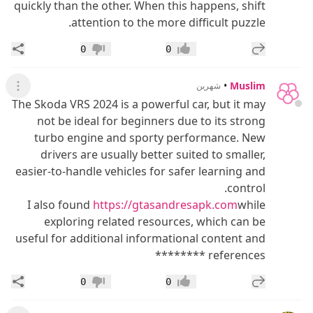
quickly than the other. When this happens, shift
attention to the more difficult puzzle.
إضافة رد جديد
مشار
0
0
إعجاب
عدم إعجاب
•
Muslim
شهرين
عرض ال
The Skoda VRS 2024 is a powerful car, but it may
not be ideal for beginners due to its strong
turbo engine and sporty performance. New
drivers are usually better suited to smaller,
easier-to-handle vehicles for safer learning and
control.
I also found
https://gtasandresapk.com
while
exploring related resources, which can be
useful for additional informational content and
references ********
إضافة رد جديد
مشار
0
0
إعجاب
عدم إعجاب