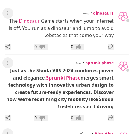
•
dinosaur1
سنة
عرض ال
The
Dinosaur
Game starts when your internet
is off. You run as a dinosaur and jump to avoid
obstacles that come your way.
إضافة رد جديد
مشار
0
0
إعجاب
عدم إعجاب
•
sprunkiphase
سنة
عرض ال
Just as the Škoda VRS 2024 combines power
and elegance,
Sprunki Phase
merges smart
technology with innovative urban design to
create future-ready experiences. Discover
how we're redefining city mobility like Škoda
redefines sport driving!
إضافة رد جديد
مشار
0
0
إعجاب
عدم إعجاب
•
Alex Alex
سنة