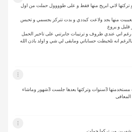
عرض القائمة
 تركتها لاني ابريح منها فقط و على طوووول حملت من اول
عبببت منها بجد ولاعت كبددي و بدت تتركز بجسمي و تحبس
قليل و يروع
م اني عندي ظروف و ترتيبات جابرتني على تاخير الحمل
بالرغم انه تلخبطت حساباتي ومابقى لي شي و اولد باذن الله
عرض القائمة
على حسب الجسم لي انه يختلف بس حماتي كانت مستخدمتها 3سنوات وتركتها بعدها جلست 3شهور وماشاء
المعافى
عرض القائمة