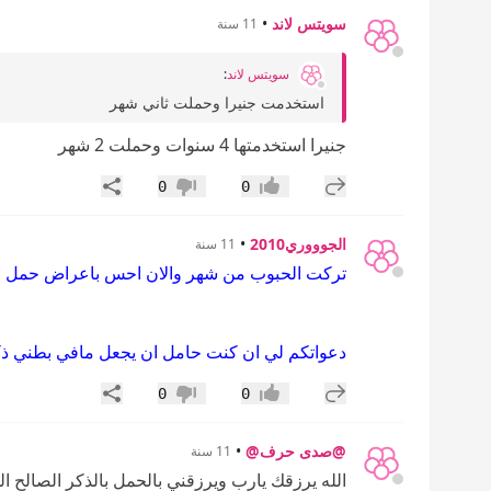
سويتس لاند
•
11 سنة
سويتس لاند
:
استخدمت جنيرا وحملت ثاني شهر
جنيرا استخدمتها 4 سنوات وحملت 2 شهر
إضافة رد جديد
مشاركة
0
0
إعجاب
عدم إعجاب
الجوووري2010
•
11 سنة
تركت الحبوب من شهر والان احس باعراض حمل
دعواتكم لي ان كنت حامل ان يجعل مافي بطني ذكر
إضافة رد جديد
مشاركة
0
0
إعجاب
عدم إعجاب
@صدى حرف@
•
11 سنة
الله يرزقك يارب ويرزقني بالحمل بالذكر الصالح ا