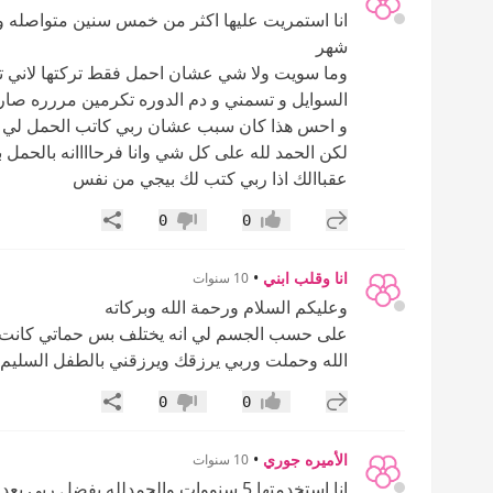
انا استمريت عليها اكثر من خمس سنين متواصله و
شهر
وما سويت ولا شي عشان احمل فقط تركتها لاني ت
السوايل و تسمني و دم الدوره تكرمين مررره صار 
و احس هذا كان سبب عشان ربي كاتب الحمل لي رغ
لكن الحمد لله على كل شي وانا فرحاااانه بالحمل 
عقباالك اذا ربي كتب لك بيجي من نفس
إضافة رد جديد
مشاركة
0
0
إعجاب
عدم إعجاب
انا وقلب ابني
•
10 سنوات
وعليكم السلام ورحمة الله وبركاته
الله وحملت وربي يرزقك ويرزقني بالطفل السليم 
إضافة رد جديد
مشاركة
0
0
إعجاب
عدم إعجاب
الأميره جوري
•
10 سنوات
انا استخدمتها 5 سنووات والحمدلله بفضل ربي بعد شهرين من تركها حملت