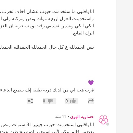
انا ياقلبي مااستخدمت حبوب عشان اخاف تخرب ه
واستخدمت العزل اربع سنوات ونص وتركته ولي ال
ابكي ابكي وتسير نفسيتي زفت ومستغربه ان العز
اترك المانع
بس الحمدلله ع كل حال الحمدلله الحمدلله الحمدلل
💜
﴿رب هب لي من لدنك ذرية طيبة إنك سميع الدعاء
إضافة رد جديد
مشاركة
0
0
إعجاب
عدم إعجاب
حساوية الهوى
•
11 سنة
انا ياقلبي استخدمت 
بعضهم قالو يمكن لأني اسوي رياضه تنشطت عندي 