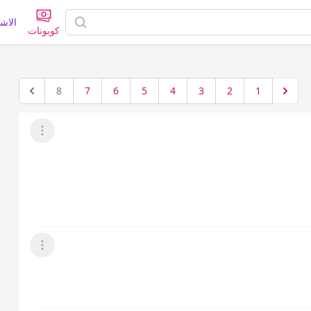
الاش
كوبونات
8
7
6
5
4
3
2
1
عرض القائمة
عرض القائمة