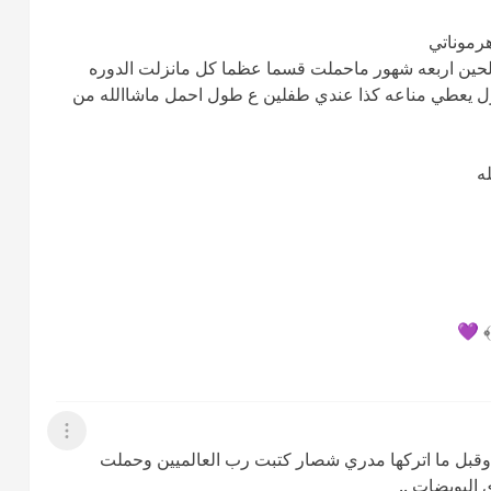
رموناتي
حين اربعه شهور ماحملت قسما عظما كل مانزلت الدوره
ل يعطي مناعه كذا عندي طفلين ع طول احمل ماشاالله من
ه
﴾ 💜
عرض القائمة
حبوب جينيراا 3 سنوات ونص وقبل ما اتركها مدري شصار كتبت رب العالميين وحملت
البويضات ..