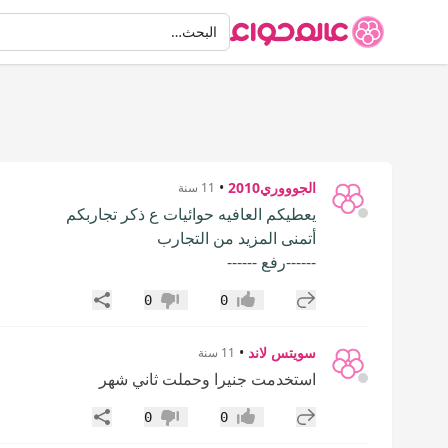
البحث
البحث…
الجوووري2010
•
11 سنة
يعطيكم العافيه حوائيات ع ذكر تجاربكم
أتمنى المزيد من التجارب
------رفع ------
إضافة رد جديد
مشاركة
0
0
إعجاب
عدم إعجاب
سويتس لاند
•
11 سنة
استخدمت جنيرا وحملت ثاني شهر
إضافة رد جديد
مشاركة
0
0
إعجاب
عدم إعجاب