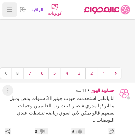
تسجيل الدخول
الراقية
عرض ا
كوبونات
8
7
6
5
4
3
2
1
حساوية الهوى
•
11 سنة
عرض ال
انا ياقلبي استخدمت حبوب جينيراا 3 سنوات ونص وقبل
ما اتركها مدري شصار كتبت رب العالميين وحملت
بعضهم قالو يمكن لأني اسوي رياضه تنشطت عندي
البويضات ..
إضافة رد جديد
مشار
0
0
إعجاب
عدم إعجاب