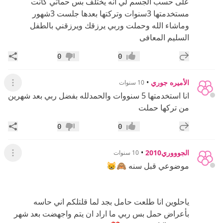
على حسب الجسم لي انه يختلف بس حماتي كانت
مستخدمتها 3سنوات وتركتها بعدها جلست 3شهور
وماشاء الله وحملت وربي يرزقك ويرزقني بالطفل
السليم المعافى
إضافة رد جديد
مشار
0
0
إعجاب
عدم إعجاب
الأميره جوري
•
10 سنوات
عرض ال
انا استخدمتها 5 سنووات والحمدلله بفضل ربي بعد شهرين
من تركها حملت
إضافة رد جديد
مشار
0
0
إعجاب
عدم إعجاب
الجوووري2010
•
10 سنوات
عرض ال
موضوعي قبل سنه 🙈😸
ياحلوين انا طلعت حامل بجد لما قلتلكم اني حاسه
بأعراض حمل بس ربي ما اراد ان يتم واجهضت بعد شهر