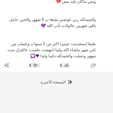
ونص ماكان فيه نبض 💔
والحمدلله ربي عوضني بعدها ب 6 شهور والحين حامل
باقي شهرين عالولاده بأذن الله 💜
طبعا استخدمت جينيرا اكثر من 5 سنوات وحملت من
ثاني شهر ماشاء الله ولما اجهضت جلست عالعزل ست
شهور وحملت والحمدلله دائما وابدا ❤💟
إضافة رد جديد
مشار
0
0
إعجاب
عدم إعجاب
الصفحة الأخيرة