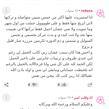
•
ro0osa
10 سنوات
عرض ال
انا استمريت عليها اكثر من خمس سنين متواصله و تركتها
لاني ابريح منها فقط و على طوووول حملت من اول شهر
وما سويت ولا شي عشان احمل فقط تركتها لاني تعبببت
منها بجد ولاعت كبددي و بدت تتركز بجسمي و تحبس
السوايل و تسمني و دم الدوره تكرمين مررره صار قليل
و يروع
و احس هذا كان سبب عشان ربي كاتب الحمل لي رغم
اني عندي ظروف و ترتيبات جابرتني على تاخير الحمل
لكن الحمد لله على كل شي وانا فرحاااانه بالحمل بالرغم
انه تلخبطت حساباتي ومابقى لي شي و اولد باذن الله
عقباالك اذا ربي كتب لك بيجي من نفس
إضافة رد جديد
مشار
0
0
إعجاب
عدم إعجاب
انا وقلب ابني
•
10 سنوات
عرض ال
وعليكم السلام ورحمة الله وبركاته