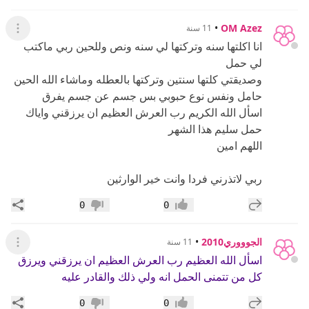
•
OM Azez
11 سنة
عرض ال
انا اكلتها سنه وتركتها لي سنه ونص وللحين ربي ماكتب
لي حمل
وصديقتي كلتها سنتين وتركتها بالعطله وماشاء الله الحين
حامل ونفس نوع حبوبي بس جسم عن جسم يفرق
اسأل الله الكريم رب العرش العظيم ان يرزقني واياك
حمل سليم هذا الشهر
اللهم امين
ربي لاتذرني فردا وانت خير الوارثين
إضافة رد جديد
مشار
0
0
إعجاب
عدم إعجاب
الجوووري2010
•
11 سنة
عرض ال
اسأل الله العظيم رب العرش العظيم ان يرزقني ويرزق
كل من تتمنى الحمل انه ولي ذلك والقادر عليه
إضافة رد جديد
مشار
0
0
إعجاب
عدم إعجاب