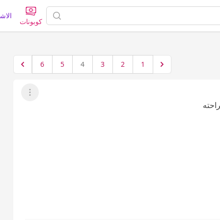
الاش
كوبونات
6
5
4
3
2
1
عرض القائمة
احته