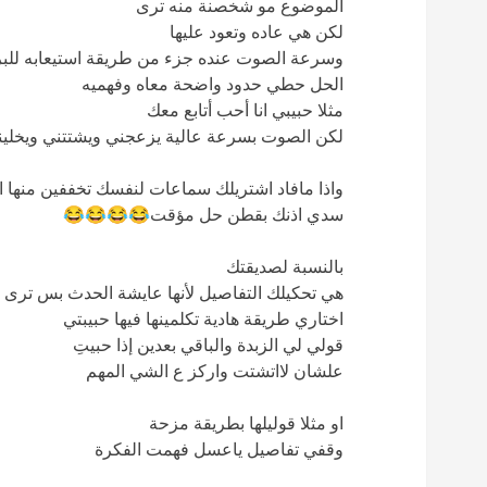
الموضوع مو شخصنة منه ترى
لكن هي عاده وتعود عليها
وسرعة الصوت عنده جزء من طريقة استيعابه للبر
الحل حطي حدود واضحة معاه وفهميه
مثلا حبيبي انا أحب أتابع معك
لكن الصوت بسرعة عالية يزعجني ويشتتني ويخلي
واذا مافاد اشتريلك سماعات لنفسك تخففين منها ال
سدي اذنك بقطن حل مؤقت😂😂😂😂
بالنسبة لصديقتك
هي تحكيلك التفاصيل لأنها عايشة الحدث بس ترى 
اختاري طريقة هادية تكلمينها فيها حبيبتي
قولي لي الزبدة والباقي بعدين إذا حبيتِ
علشان لااتشتت واركز ع الشي المهم
او مثلا قوليلها بطريقة مزحة
وقفي تفاصيل ياعسل فهمت الفكرة