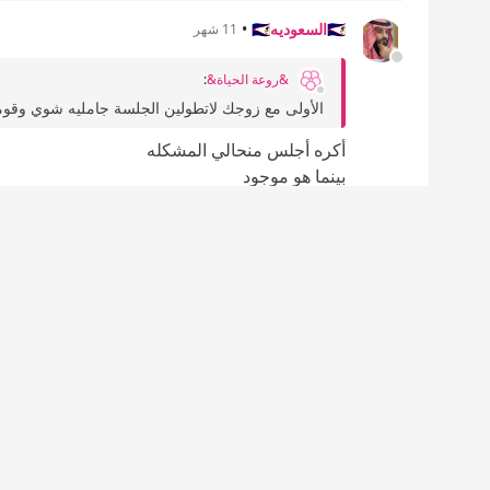
🇸🇦السعوديه🇸🇦
•
11 شهر
&روعة الحياة&
:
الأولى مع زوجك لاتطولين الجلسة جامليه شوي وقومي 
أكره أجلس منحالي المشكله
بينما هو موجود
لكن بجرب هالفتره لأن معد أتحمل
كذى
إضافة رد جديد
مشاركة
1
0
إعجاب
عدم إعجاب
🇸🇦السعوديه🇸🇦
•
11 شهر
سدرة المنتهى7
:
الله يحفظهم لك ويطول بعمرهم وعمرك وتعيشي عل
حبيبة قلبي💜💜
إضافة رد جديد
مشاركة
1
0