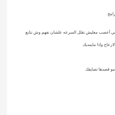
امج
ني أعصب معليش تقلل السرعه علشان نفهم وش نتابع
ازعاج واذا مايمديك
مو قصدها تضايقك