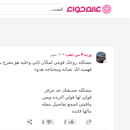
البحث
البحث…
ورده⚘️من ذهب
•
11 شهر
مشكله زوجك قومي لمكان ثاني وخليه هو يتفرج بر
فهميه انك تعبانه ومحتاجه هدوء
مشكله صديقتك جد تنرفز
قولي لها قولي الزبده وبس
مافيني اسمع تفاصيل ممله
مالها فايده
إضافة رد جديد
مشاركة
2
2
إعجاب
عدم إعجاب