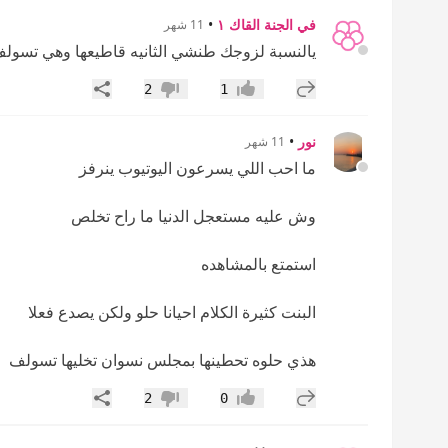
في الجنة القاك ١
•
11 شهر
يالنسبة لزوجك طنشي الثانيه قاطيعها وهي تسول
إضافة رد جديد
مشاركة
2
1
إعجاب
عدم إعجاب
نور
•
11 شهر
ما احب اللي يسرعون اليوتيوب ينرفز
وش عليه مستعجل الدنيا ما راح تخلص
استمتع بالمشاهده
البنت كثيرة الكلام احيانا حلو ولكن يصدع فعلا
هذي حلوه تحطينها بمجلس نسوان تخليها تسولف
إضافة رد جديد
مشاركة
2
0
إعجاب
عدم إعجاب