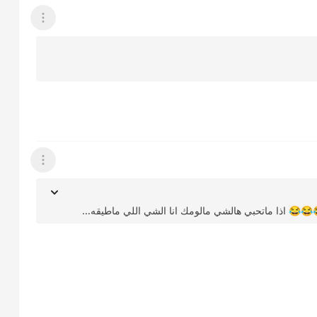
عرض القائمة
عرض القائمة
😂😂 اذا ماتحبي هالشي مالومك انا الشي اللي ماطيقه...