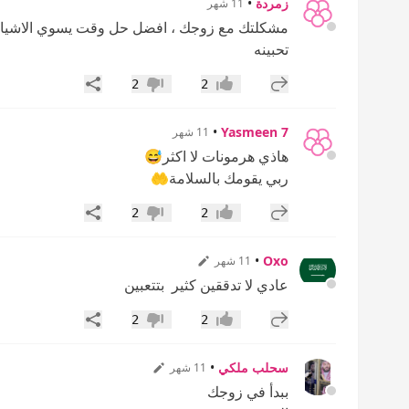
زمردة
•
11 شهر
مشكلتك مع زوجك ، افضل حل وقت يسوي الاشياء 
تحبينه
إضافة رد جديد
مشاركة
2
2
إعجاب
عدم إعجاب
•
Yasmeen 7
11 شهر
هاذي هرمونات لا اكثر😅
ربي يقومك بالسلامة🤲
إضافة رد جديد
مشاركة
2
2
إعجاب
عدم إعجاب
•
Oxo
11 شهر
عادي لا تدققين كثير بتتعبين
إضافة رد جديد
مشاركة
2
2
إعجاب
عدم إعجاب
سحلب ملكي
•
11 شهر
ببدأ في زوجك