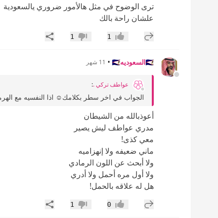
ترى الوضوح في مثل هالأمور ضروري يالسعودية
علشان راحة بالك
إضافة رد جديد
مشاركة
1
1
إعجاب
عدم إعجاب
🇸🇦السعوديه🇸🇦
•
11 شهر
عواطف تركي .
:
الجواب في اخر سطر بكلامك☺️ اذا النفسيه مع الهرم
أعوذبالله من الشيطان
مدري عواطف ليش يصير
معي كذى!
ماني ضعيفه ولا إنهزاميه
ولا أبحث عن اللون الرمادي
ولا أول مره أحمل ولا أدري
هل له علاقه بالحمل!
إضافة رد جديد
مشاركة
1
0
إعجاب
عدم إعجاب