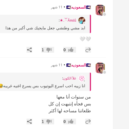
🇸🇦السعوديه🇸🇦
•
11 شهر
:
Ăяฝά ོ .★
ابد مشي وطنشي جعل مايجيك شي أكبر من هذا
🤍🤍
إضافة رد جديد
مشاركة
1
0
إعجاب
عدم إعجاب
🇸🇦السعوديه🇸🇦
•
11 شهر
غلآ الكون
:
انا زييه احب اسرع اليوتيوب بس يسرع اغنيه غريبه😂
من سنوات أنا معها
بس فجأه إنتبهت إن كل
طلعاتنا مساحه لها أكثر
إضافة رد جديد
مشاركة
1
0
إعجاب
عدم إعجاب