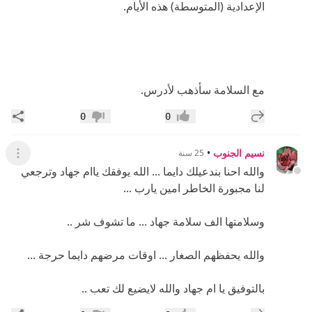
الإعدادية (المتوسطة) هذه الأيام.
مع السلامة سأذهب لأدرس.
إضافة رد جديد
مشار
0
0
إعجاب
عدم إعجاب
نسيم الجنوب
•
25 سنة
عرض ال
والله احنا بندعيلك دايما ... الله يوفقك ياام جهاد وترجعي
لنا مجبورة الخاطر امين يارب ...
وسلامتها الف سلامة جهاد ... ما تشوف شر ..
والله يحفظهم الصغار ... اوقات مرضهم دايما حرجة ...
بالتوفيق يا ام جهاد والله لايضيع لك تعب ..