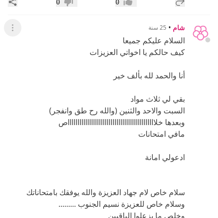
إضافة رد جديد
مشار
0
0
إعجاب
عدم إعجاب
شام
•
25 سنة
عرض ال
السلام عليكم جميعا
كيف حالكم يا اخواتي العزيزات
أنا والحمد لله بألف خير
بقي لي ثلاث مواد
السبت والاحد والثنين (والله رح طق وانفجر)
وبعدها خلاااااااااااااااااااااااااااااااااااااااااااااص
مافي امتحانات
ادعولي امانة
سلام خاص لام جهاد العزيزة والله يوفقك بامتحاناتك
وسلام خاص للعزيزة نسيم الجنوب .........
وخلص ما يزعلوا الباقيين