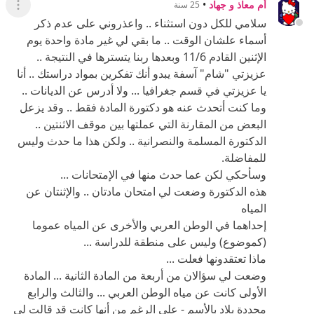
أم معاذ و جهاد
•
25 سنة
عرض ال
سلامي للكل دون استثناء .. واعذروني على عدم ذكر
أسماء علشان الوقت .. ما بقي لي غير مادة واحدة يوم
الإثنين القادم 11/6 وبعدها ربنا يتسترها في النتيجة ..
عزيزتي "شام" آسفة يبدو أنك تفكرين بمواد دراستك .. أنا
يا عزيزتي في قسم جغرافيا ... ولا أدرس عن الديانات ..
وما كنت أتحدث عنه هو دكتورة المادة فقط .. وقد يزعل
البعض من المقارنة التي عملتها بين موقف الاثنتين ..
الدكتورة المسلمة والنصرانية .. ولكن هذا ما حدث وليس
للمفاضلة.
وسأحكي لكن عما حدث منها في الإمتحانات ...
هذه الدكتورة وضعت لي امتحان مادتان .. والإثنتان عن
المياه
إحداهما في الوطن العربي والأخرى عن المياه عموما
(كموضوع) وليس على منطقة للدراسة ...
ماذا تعتقدونها فعلت ...
وضعت لي سؤالان من أربعة من المادة الثانية ... المادة
الأولى كانت عن مياه الوطن العربي ... والثالث والرابع
محددة بلاد بالأسم - على الرغم من أنها كانت قد قالت لي