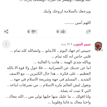
ويرجعك بالسلامة لزوجك وابنك
اللهم آمين ..........
إضافة رد جديد
مشار
0
0
إعجاب
عدم إعجاب
نسيم الجنوب
•
25 سنة
عرض ال
حبيبتي ام جهاد اليوم .. 26مايو ... وانشالله كله تمام ...
قلبي حاس انه كله تمام ...
ويالله شدي الهمة ... هانت يا الغالية ...
اما عن حديثك عن النصرانية .... فلا حول ولا قوة الا بالله
العظيم .. على فكرة ... هذا حال الكثيرين ... مع الاسف
الشديد .. المسلم في جهة وشريعة الاسلام في جهة ...
ونقول ليش العالم يكره الاسلام ... من تصرفات ابناءه ..
التي لا تمت له بصلة .
وانا اقولك ... ما عليك منها خليها تولي بس ... الله معاك ..
واحنا معاك بدعائنا وقلوبنا ...