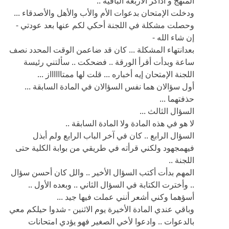
المنهج و اذاكر الأربعة الباقية ..
ودخلت الإمتحان بدعوات الأم والأب والأهل والأصدقاء ...
وحصلت مشكلة في اللجنة أحكي لكم عنها بعد عودتي -
إن شاء الله -
بعدانتهاء المشكلة ... كان قد ضاعمن الوقت المحدد نصف
ساعة وبدأت أقرأ الورقة .. فضحكت .. سألتني رئيسة
اللجنة الإمتحان إيه أخباره ... قلت لها ممتااااااز ...
أول سؤالان هما نفس السؤالان في المادة السابقة ...
حذفتهما ...
السؤال الثالث ...
لا هو في هذه المادة ولا المادة السابقة ..
السؤال الرابع .. كان في آخر الباب الرابع ولم أبذل
فيهمجهود ولكني قرأته في طريقي من بوابة الكلية حتى
اللجنة ..
المهم بدأت أكتب السؤال الأخير .. والل كان أحسن سؤال
.. وأخترت الكتابة في السؤال الثاني .. وبعده الأول ..
أسؤهما وكني أشعر أنني عملت فيها جيد ...
وباقي عندي المادة الأخيرة يوم الاثنين - شدوا حيلكم معي
بالدعوات .. وادعوا لأخي الصغير فهو يؤدي امتحانات