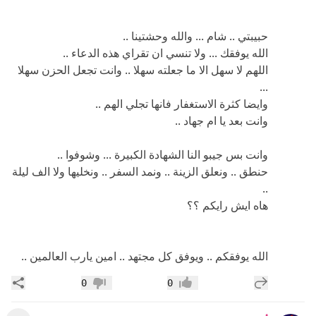
حبيبتي .. شام ... والله وحشتينا ..
الله يوفقك ... ولا تنسي ان تقراي هذه الدعاء ..
اللهم لا سهل الا ما جعلته سهلا .. وانت تجعل الحزن سهلا
...
وايضا كثرة الاستغفار فانها تجلي الهم ..
وانت بعد يا ام جهاد ..
وانت بس جيبو النا الشهادة الكبيرة ... وشوفوا ..
حنطق .. ونعلق الزينة .. ونمد السفر .. ونخليها ولا الف ليلة
..
هاه ايش رايكم ؟؟
الله يوفقكم .. ويوفق كل مجتهد .. امين يارب العالمين ..
إضافة رد جديد
مشار
0
0
إعجاب
عدم إعجاب