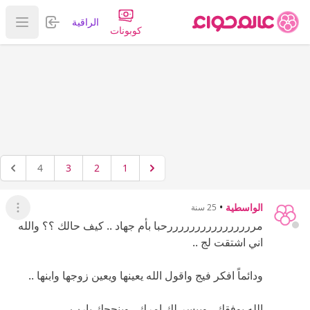
تسجيل الدخول
الراقية
عرض ا
كوبونات
4
3
2
1
الواسطية
•
25 سنة
عرض ال
مررررررررررررررررحبا بأم جهاد .. كيف حالك ؟؟ والله
اني اشتقت لج ..
ودائماً افكر فيج واقول الله يعينها ويعين زوجها وابنها ..
الله يوفقك ..وييسر لك امرك ..وينجحك يارب ....