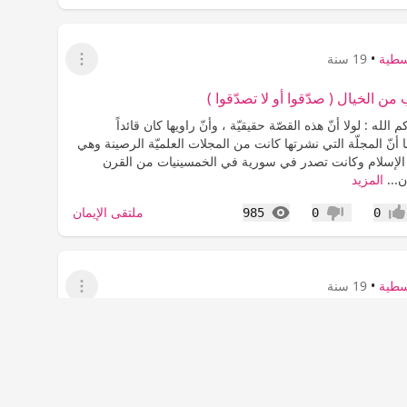
سطية
•
19 سنة
عرض القائمة
 الخيال ( صدّقوا أو لا تصدّقوا )
م الله : لولا أنّ هذه القصّة حقيقيّة ، وأنّ راويها كان قائداً
أنّ المجلّة التي نشرتها كانت من المجلات العلميّة الرصينة وهي
لإسلام وكانت تصدر في سورية في الخمسينيات من القرن
ن...
المزيد
المشاهدات
ملتقى الإيمان
985
0
0
جاب
عدم إعجاب
سطية
•
19 سنة
عرض القائمة
صفاء القلوب
لقلوب يقول الرسول الكريم "الأرواح جنود مجندة ما تعارف
ما تناكر منها اختلف و يقول عيه الصلاة و السلام "اتقوا فراسة
رى بنور الله.. يروى أن علي بن أبي طالب ..أنه قال..رأيت في
المزيد