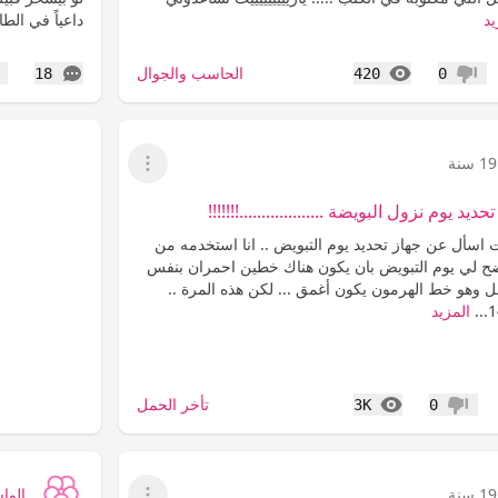
يد
داعياً في الط
المشاهدات
التعليقات
الحاسب والجوال
18
420
0
عدم إعجاب
إع
19 سنة
عرض القائمة
 يوم نزول البويضة ...................!!!!!!!
ت اسأل عن جهاز تحديد يوم التبويض .. انا استخدمه من
ح لي يوم التبويض بان يكون هناك خطين احمران بنفس
ل وهو خط الهرمون يكون أغمق ... لكن هذه المرة ..
المزيد
المشاهدات
تأخر الحمل
3K
0
عدم إعجاب
19 سنة
الوا