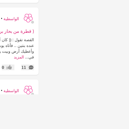
الواسطية
•
( قطرة من بحار برك
القصة تقول : (( كان أ
عنده بنتين .. فأتاه ي
وأعطيك أرض وبيت ومال
في...
المزيد
التعليقات
0
11
إعجاب
الواسطية
•
قصـــة في صفاء ا
قصةفي صفاء القلوب ي
منها ائتلف و ما تناكر
المؤمن فانه يرى بنور
المنام ذات...
المزيد