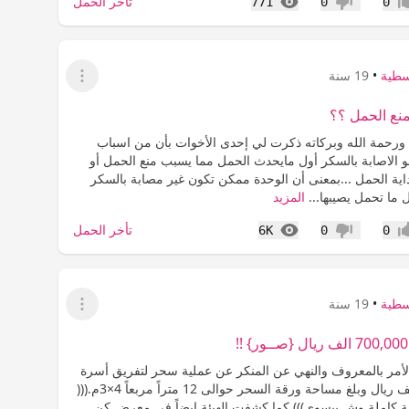
المشاهدات
تأخر الحمل
771
0
0
اب
عدم إعجاب
سطية
•
19 سنة
عرض القائمة
نع الحمل ؟؟
 ورحمة الله وبركاته ذكرت لي إحدى الأخوات بأن من اسباب
و الاصابة بالسكر أول مايحدث الحمل مما يسبب منع الحمل أو
ية الحمل ...بمعنى أن الوحدة ممكن تكون غير مصابة بالسكر
ل ما تحمل يصيبها...
المزيد
المشاهدات
تأخر الحمل
6K
0
0
اب
عدم إعجاب
سطية
•
19 سنة
عرض القائمة
أمر بالمعروف والنهي عن المنكر عن عملية سحر لتفريق أسرة
كلفت 700 ألف ريال وبلغ مساحة ورقة السحر حوالى 12 متراً مربعاً 4×3م.(((
لة كاملة وش بيسوي))) كما كشفت الهيئة ايضاً في معرض كن