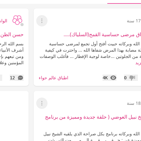
17 سنة
الوا
عرض القائمة
ق مرضى حساسية القمح(السلياك).....
حسن الظن بال
الله وبركاته حبيت أفتح أول تجمع لمرضى حساسية
بسم الله الرح
لة مصابة بهذا المرض شفاها الله ... واحترت في كيفية
أشرف الأنبيا
من الجلوتين ...خاصة لوجبة الإفطار ... فأغلب الوصفات
ومن تبعهم بإح
زيد
المؤمنين وعلا
المشاهدات
التعليقات
اطباق عالم حواء
12
4K
0
عدم إعجاب
إع
18 سنة
عرض القائمة
 نبيل العوضي ( حلقة جديدة ومميزة من برنامج
لله وبركاته برنامج بكل صراحة الذي يلقيه الشيخ نبيل
ة عن : حـــقــــيــــقــــة الــــمــــــوت التي بثت