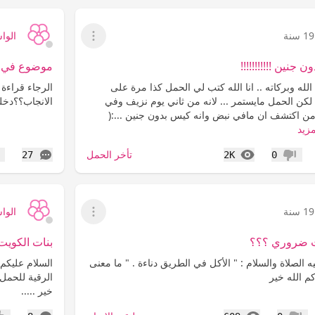
19 سنة
الوا
عرض القائمة
جنين !!!!!!!!!!!
موضوع في عا
لله وبركاته .. انا الله كتب لي الحمل كذا مرة على
الرجاء قراءة
. لكن الحمل مايستمر ... لانه من ثاني يوم نزيف وفي
الانجاب؟؟دخل
ثامن اكتشف ان مافي نبض وانه كيس بدون جنين ...:(
مزيد
المشاهدات
التعليقات
تأخر الحمل
27
2K
0
عدم إعجاب
إع
19 سنة
الوا
عرض القائمة
ث ضروري ؟؟؟
بنات الكويت 
ه الصلاة والسلام : " الأكل في الطريق دناءة . " ما معنى
السلام عليكم 
م الله خير
الرقية للحمل 
خير .....