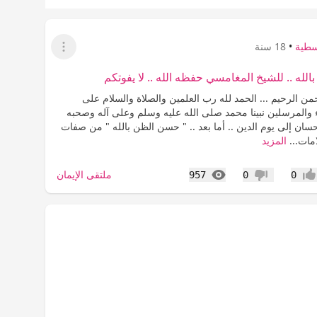
سطية
•
18 سنة
عرض القائمة
له .. للشيخ المغامسي حفظه الله .. لا يفوتكم
من الرحيم ... الحمد لله رب العلمين والصلاة والسلام على
ء والمرسلين نبينا محمد صلى الله عليه وسلم وعلى آله وصحبه
سان إلى يوم الدين .. أما بعد .. " حسن الظن بالله " من صفات
مات...
المزيد
المشاهدات
ملتقى الإيمان
957
0
0
جاب
عدم إعجاب