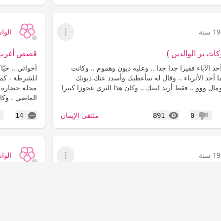
19 سنة
الوا
عرض القائمة
ات بر الوالدين )
قصص أغرب من
حد الآباء فقيرا جدا جدا .. وعليه ديون وهموم .. وكانت
أخواتي .. حيّاك
وما أحد الأثرياء .. وقال له سأعطيك وأسدد عنك ديونك
للشرطة ، كما 
 ووو .. فقط أريد ابنتك .. وكان هذا الثري عجوزا كبيرا
مجلة حضارة ا
الماضي ، وكا
المشاهدات
التعليقات
ملتقى الإيمان
14
891
0
عدم إعجاب
إع
19 سنة
الوا
عرض القائمة
لقلوب
قصـــة في 
قول الرسول الكريم "الأرواح جنود مجندة ما تعارف
قصةفي صفاء ا
 منها اختلف و يقول عيه الصلاة و السلام "اتقوا فراسة
منها ائتلف و 
 الله.. يروى أن علي بن أبي طالب ..أنه قال..رأيت في
المؤمن فانه ي
المنام ذات...