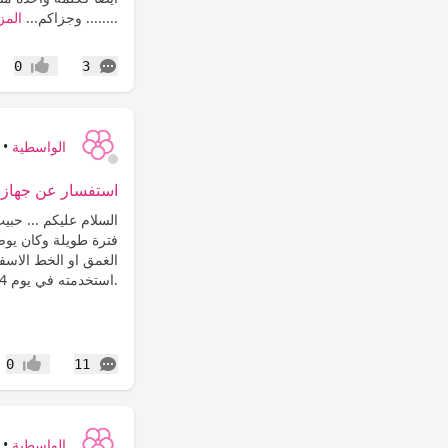
........ وجزاكم...
المز
التعليقات
0
3
إعجاب
الواسطية
•
استفسار عن جهاز تحديد
السلام عليكم ... حبي
فترة طويلة وكان يوض
الغمق او الخط الاسف
.استخدمته في يوم 14...
التعليقات
0
11
إعجاب
الواسطية
•