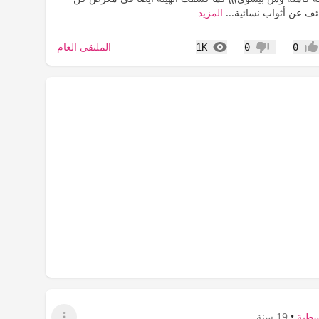
ائف عن أثواب نسائية...
المزيد
المشاهدات
الملتقى العام
1K
0
0
جاب
عدم إعجاب
سطية
•
19 سنة