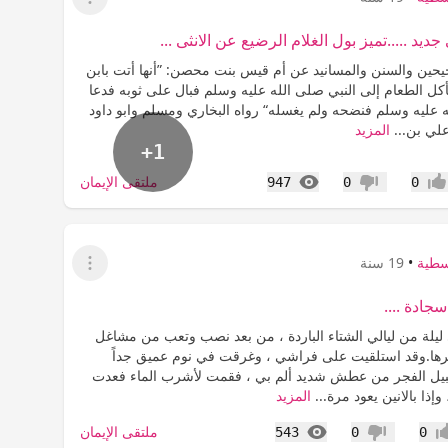
عرض القائمة
ديد .....تميز بول الغلام الرضيع عن الانثى ...
حين والسنن والمسانيد عن أم قيس بنت محصن: ”أنها أتت بابن
أكل الطعام إلى النبي صلى الله عليه وسلم فبال على ثوبه فدعا
ه عليه وسلم فنضحه ولم يغسله“ رواه البخاري ومسلم وابو داود
لي بن...
المزيد
+1
المشاهدات
ملتقى الإيمان
947
0
0
جاب
عدم إعجاب
سطية
•
19 سنة
عرض القائمة
سجادة ....
 ليلة من ليالي الشتاء الباردة ، من بعد نصب وتعب من مشاغل
أكثرها.وقد استلقيت على فراشي ، وغرقت في نوم عميق جداً
يل الفجر من عطش شديد ألم بي ، فقمت لأشرب الماء فعدت
إذا بالانين يعود مرة...
المزيد
المشاهدات
ملتقى الإيمان
543
0
0
اب
عدم إعجاب