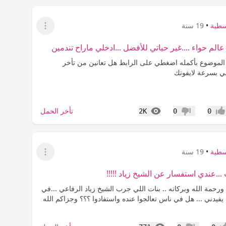
سطية
•
19 سنة
عرض القائمة
لم حواء ....غير حياتي للأفضل ...ادخلي ماراح تندمين
 الموضوع بأكمله اضغطي على الرابط هل تعانين من تأخر
ي بسرعة لايفوتك
المشاهدات
تأخر الحمل
2K
0
0
جاب
عدم إعجاب
سطية
•
19 سنة
عرض القائمة
...عندي استفسار عن الشيخ زياد !!!!!
ورحمة الله وبركاته .. بنات اللي جرب الشيخ زياد الرفاعي ...في
يفيدني ... هل في ناس تعالجوا عنده واستفادوا ؟؟؟ وجزاكم الله