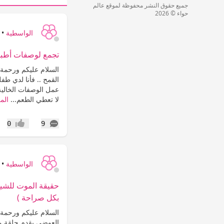
جميع حقوق النشر محفوظة لموقع عالم
حواء © 2026
الواسطية
•
تجمع لوصفات أطبا
السلام عليكم ورحمة 
القمح .. فأنا لدي طف
عمل الوصفات الخالية 
لا تعطي الطعم...
الم
التعليقات
0
9
إعجاب
الواسطية
•
حقيقة الموت للشيخ
بكل صراحة )
السلام عليكم ورحمة ا
العوضي يقدم حلقة مميز