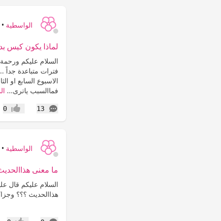
الواسطية
•
لماذا يكون كيس بدون 
السلام عليكم ورحمة ا
فترات متباعدة جداً .
الاسبوع السابع او ال
فماالسبب ياترى...
ال
التعليقات
0
13
إعجاب
الواسطية
•
ما معنى هذاالحدي
السلام عليكم قال علي
هذاالحديث ؟؟؟ وجزاك