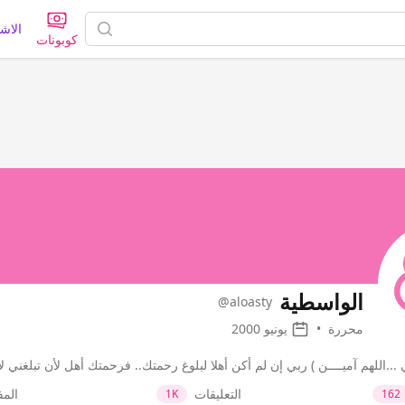
الاش
كوبونات
الواسطية
@aloasty
محررة
•
يونيو 2000
...اللهم آميــــن ) ربي إن لم أكن أهلا لبلوغ رحمتك‏.. فرحمتك أهل لأن تبلغني
التعليقات
الم
1K
162