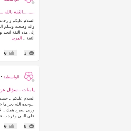
..........الثقة بالله ....
السلام عليكم و رحمة
واله وصحبه وسلم الثقة
إلى هذه الثقة لنعيد به
الثقة...
المزيد
التعليقات
0
3
إعجاب
الواسطية
•
يا بنات ...سؤال عن
السلام عليكم .. حبيت
...وحده الله يجزاها 
وربي بيفرج همك ...ل
على النبي وفرجت علي
التعليقات
0
8
إعجاب