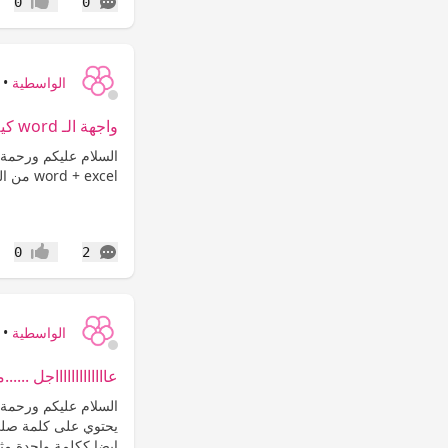
التعليقات
0
0
إعجاب
الواسطية
•
واجهة الـ word كيف أغيرها ؟؟؟ ساعدوووووووني ...
word + excel من الواجهة العربية اإلى الواجهة الانجليزية ... وجزاكم الله خير
التعليقات
0
2
إعجاب
الواسطية
•
عاااااااااااااجل ......مطلوب nt
يحتوي على كلمة صلى
ايضا ككلمة واحدة مثل