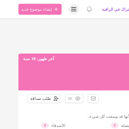
عرض قائمة المستخدم
عرض الإشعارات
تراك في الراقية
إنشاء موضوع جديد
آخر ظهور:
16 سنة
3K
طلب صداقة
 لأنها قد وسعت كل شيء‏..
فضلة
الأصدقاء
0
0