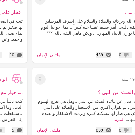
عرض القائمة
.......
اعجاز علمي ج
 الله وبركاته والصلاة والسلام على اشرف المرسلين
ثبت في الصحي
 بالله....أمر عظيم غفلنا عنه كثيراً .. فما أحوجنا اليوم
لها صغير لم ي
ا توازن الحياة المنهار..... ولكن ماهي الثقة بالله ؟؟؟
بماء صلى الل
وأحمد. وعن ع
المشاهدات
التعليقات
ملتقى الإيمان
10
439
0
عدم إعجاب
إع
19 سنة
الوا
عرض القائمة
 الصلاة عن النبي ؟
.... حوار مع 
 أسأل عن فائدة الصلاة عن النبي ..وهل هي تفرج الهموم
كنت نائماً في
خير دايم تقولي اكثري من الاستغفار والصلاة على النبي
الدنيا، وما 
ان هي صار لها مشكلة كبيرة ولزمت الاشتغفار والصلاة
فاستيقظت قب
ها...
المزيد
إلى الفراش ، و
المشاهدات
التعليقات
ملتقى الإيمان
5
839
0
عدم إعجاب
إعج