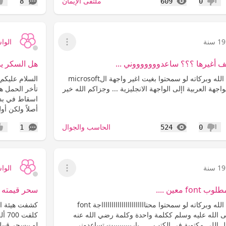
المشاهدات
التعليقات
ملتقى الإيمان
8
609
0
عدم إعجاب
إعج
19 سنة
الوا
عرض القائمة
هل السكر يم
السلام عليكم ورحمة الله وبركاته لو سمحتوا بغيت اغير واجهة الmicrosoft
السلام عليكم
تأخر الحمل ه
اسقاط في بدا
أصلاً ولكن أو
المشاهدات
التعليقات
الحاسب والجوال
1
524
0
عدم إعجاب
إعج
19 سنة
الوا
عرض القائمة
fo معين ....
سحر قيمته 700,000 الف ريال {صــور} !!
السلام عليكم ورحمة الله وبركاته لو سمحتوا محتااااااااااااااااااااااجة font
كشفت هيئة ال
 الله عليه وسلم ككلمة واحدة وكلمة رضي الله عنه
 اللي مكتوبة في الكتب ..... ياريييييييييت تساعدوني
لو بيسحر قبي