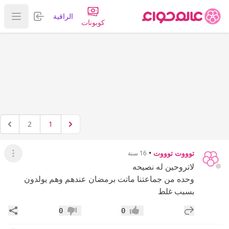
تسجيل الدخول
الراقية
عرض ا
كوبونات
2
1
توووت توووت
•
16 سنة
عرض ال
لاتروحين له نصيحه
وحده من جماعتنا ماتت برمضان عندهم وهم يولدون
بسبب غلط
إضافة رد جديد
مشار
0
0
إعجاب
عدم إعجاب