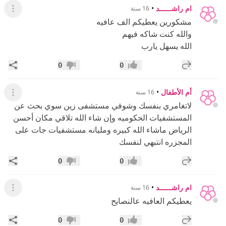
ام راشــــــد
•
16 سنة
عرض ال
مشكورين يعطيكم الف عافيه
والله كنت شاكه فيهم
الله يسهل يارب
إضافة رد جديد
مشار
0
0
إعجاب
عدم إعجاب
أم الأطفال
•
16 سنة
عرض ال
لاتغامري بنفسك وشوفي مستشفى زين سوي بحث عن
المستشفيات الحكوميه وإن شاء الله تلاقي مكان أحسن
الرياض ماشاء الله كبيره ومليانه مستشفيات جات على
المجزره انتبهي لنفسك
إضافة رد جديد
مشار
0
0
إعجاب
عدم إعجاب
ام راشــــــد
•
16 سنة
عرض ال
يعطيكم العافيه عالنصايح
إضافة رد جديد
مشار
0
0
إعجاب
عدم إعجاب