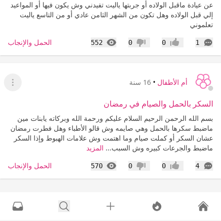
عن عيادة ماقبل الولاده أو جربتها ياليت تفيدني وش يكون فيها أو المواعيد
إلي قبل الولاده وهل تكون من الشهر الثامن عادي أو من التاسع ياليت
تعلموني
التعليقات
المشاهدات
الحمل والإنجاب
552
0
0
1
إعجاب
عدم إعجاب
أم الأطفال
•
16 سنة
عرض ا
السكر بالحمل والصيام في رمضان
بسم الله الرحمن الرحيم السلام عليكم ورحمة الله وبركاته يابنات مين
ماضبط سكرها بالحمل وهي صايمه وش قالو الأطباء وهل فطرت رمضان
عشان السكر أو كملت صيام وما اهتمت وش علامات الهبوط وإذا السكر
ماضبط والجرعات كبيره وش السبب...
المزيد
التعليقات
المشاهدات
الحمل والإنجاب
570
0
0
4
إعجاب
عدم إعجاب