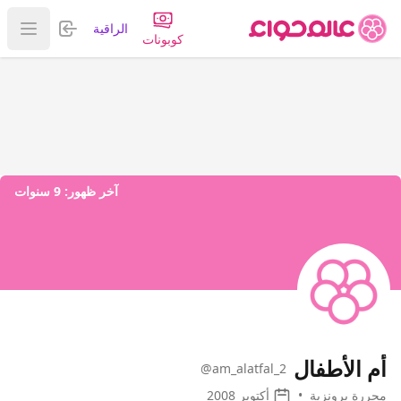
تسجيل الدخول
الراقية
عرض ا
كوبونات
آخر ظهور:
9 سنوات
أم الأطفال
@am_alatfal_2
محررة برونزية
•
أكتوبر 2008