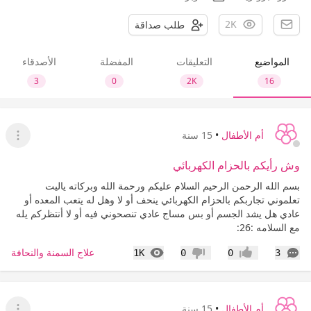
2K
طلب صداقة
المواضيع
التعليقات
المفضلة
الأصدقاء
3
0
2K
16
أم الأطفال
•
15 سنة
عرض ا
وش رأيكم بالحزام الكهربائي
بسم الله الرحمن الرحيم السلام عليكم ورحمة الله وبركاته ياليت
تعلموني تجاربكم بالحزام الكهربائي ينحف أو لا وهل له يتعب المعده أو
عادي هل يشد الجسم أو بس مساج عادي تنصحوني فيه أو لا أنتظركم يله
مع السلامه :26:
التعليقات
المشاهدات
علاج السمنة والنحافة
1K
0
0
3
إعجاب
عدم إعجاب
أم الأطفال
•
15 سنة