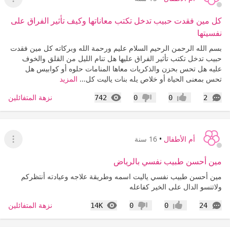
عرض ا
كل مين فقدت حبيب تدخل تكتب معاناتها وكيف تأثير الفراق على
نفسيتها
بسم الله الرحمن الرحيم السلام عليم ورحمة الله وبركاته كل مين فقدت
حبيب تدخل تكتب تأثير الفراق عليها هل تنام الليل من القلق والخوف
عليه هل تحس بحزن والذكريات معاها المنامات حلوه أو كوابيس هل
تحس بمعنى الحياة أو خلاص يله بنات ياليت كل...
المزيد
التعليقات
المشاهدات
نزهة المتفائلين
742
0
0
2
إعجاب
عدم إعجاب
أم الأطفال
•
16 سنة
عرض ا
مين أحسن طبيب نفسي بالرياض
مين أحسن طبيب نفسي ياليت اسمه وطريقة علاجه وعيادته أنتظركم
ولاتنسو الدال على الخير كفاعله
التعليقات
المشاهدات
نزهة المتفائلين
14K
0
0
24
إعجاب
عدم إعجاب