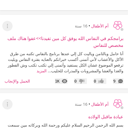
أم الأطفال
•
16 سنة
عرض ا
برامجكم في النفاس الله يوفق كل مين تفيدنا>>عفوا هناك ملف
مخصص للنفاس
أنا حامل وبالثامن وياليت كل إلي عندها برنامج بالنفاس تكتبه من طرق
الأكل والأعشاب لأني أتمنى أكسب خبراتكم بالعنايه بفترة النفاس ويليت
ترفعو الموضوع عشان الكل يستفيد وأتمنى إلي تكتب تكتب وش الفطور
والغدا والعشا والمشروبات والمدرات للحليب...
المزيد
التعليقات
المشاهدات
الحمل والإنجاب
1K
0
0
9
إعجاب
عدم إعجاب
أم الأطفال
•
16 سنة
عرض ا
عيادة ماقبل الولاده
بسم الله الرحمن الرحيم السلام عليكم ورحمة الله وبركاته مين سمعت