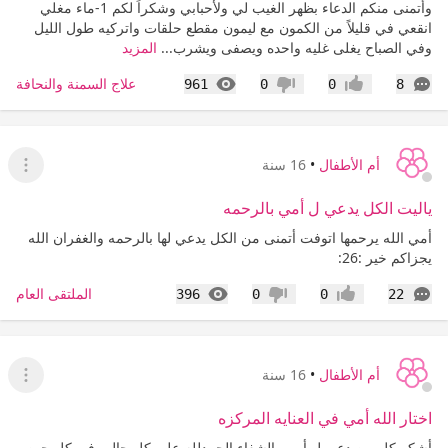
وأتمنى منكم الدعاء بظهر الغيب لي ولأحبابي وشكراً لكم 1-ماء مغلي
انقعي في قليلاً من الكمون مع ليمون مقطع حلقات واتركيه طول الليل
وفي الصباح يغلى غليه واحده ويصفى ويشرب...
المزيد
التعليقات
المشاهدات
علاج السمنة والنحافة
961
0
0
8
إعجاب
عدم إعجاب
أم الأطفال
•
16 سنة
عرض ا
ياليت الكل يدعي ل أمي بالرحمه
أمي الله يرحمها اتوفت أتمنى من الكل يدعي لها بالرحمه والغفران الله
يجزاكم خير :26:
التعليقات
المشاهدات
الملتقى العام
396
0
0
22
إعجاب
عدم إعجاب
أم الأطفال
•
16 سنة
عرض ا
اختار الله أمي في العنايه المركزه
أشكر كل من دعى ل أمي بالشفاء الحمدلله على كل حال وفي كل حين