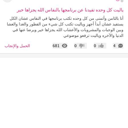
عرض ا
ياليت كل وحده تفيدنا عن برنامجها بالنفاس الله يجزاها خير
أنا بالثامن وأتمنى من كل وحده تكتب برنامجها في النفاس عشان الكل
يستفيد عشان أبدأ أجهز وياليت تكتب كل شيء من الفطور والغدا والعشا
وبين الوجبات والمشروبات والأعشاب الله يجزاها خير ويرضا عنها في
الدنيا والآخره وياليت ترفعو موضوعي
التعليقات
المشاهدات
الحمل والإنجاب
681
0
0
4
إعجاب
عدم إعجاب