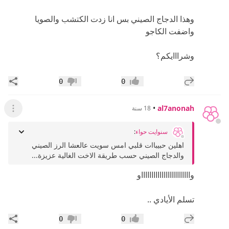
وهذا الدجاج الصيني بس انا زدت الكتشب والصويا
واضفت الكاجو
وشرااايكم؟
إضافة رد جديد
مشار
0
0
إعجاب
عدم إعجاب
•
al7anonah
18 سنة
عرض ال
سنوايت حواء
:
اهلين حبيباات قلبي امس سويت عالعشا الرز الصيني
والدجاج الصيني حسب طريقة الاخت الغالية عزيزة...
وااااااااااااااااااااااااو
تسلم الأيادي ..
إضافة رد جديد
مشار
0
0
إعجاب
عدم إعجاب