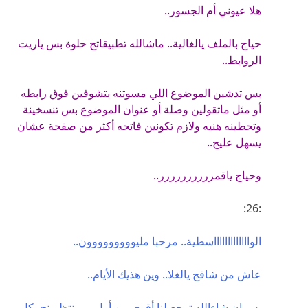
هلا عيوني أم الجسور..
حياج بالملف يالغالية.. ماشالله تطبيقاتج حلوة بس ياريت
الروابط..
بس تدشين الموضوع اللي مسوتنه بتشوفين فوق رابطه
أو مثل ماتقولين وصلة أو عنوان الموضوع بس تنسخينة
وتحطينه هنيه ولازم تكونين فاتحه أكثر من صفحة عشان
يسهل عليج..
وحياج ياقمرررررررررر..
:26:
الواااااااااااااسطية.. مرحبا مليووووووووون..
عاش من شافج يالغلا.. وين هذيك الأيام..
بس ان شاءالله ترجعيلنا أقوى من أول.. ومنتظرينج بكل