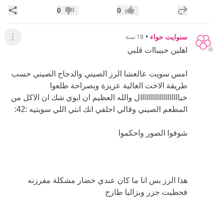
إضافة رد جديد
مشار
0
0
إعجاب
عدم إعجاب
سنوايت حواء
•
18 سنة
عرض ال
اهلين حبيباات قلبي
امس سويت عالعشا الرز الصيني والدجاج الصيني حسب
طريقة الاخت الغالية عزيزة وبصراحة طلعوا
خياااااااااااااااااااال والله العظيم ان ابوي شك ان الاكل من
المطعم الصيني وقالي احلفي انك انتي اللي سويتيه :42:
شوفوا الصور واحكموا
هذا الرز بس انا ما كان عندي خضار مشكلة مفرزنه
فحطيت جزر وبزاليا طازج