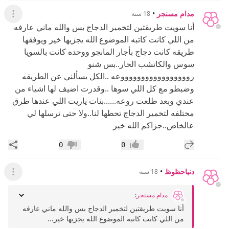
مدام مسنجر
•
18 سنة
عرض ال
أنا سويت طريقتين لتخمير الدجاج بس والله ماني عارفه
من اللي كانت كاتبه الموضوع الله يجزيها خير ويوفقها
طريقه كانت دجاج بأجار المانجو ووحده كانت بالسويا
سوس والكاتشب الحار..بس شنو
روووووووووووووووووعه ..الكل يسألني عن الطريقه
وضبطو مع كل اللي سوها ..وقدرت اضيف لها اشياء من
عندي وبعد طلعت روعه......بنات ياريت اللي عندها طرق
مختلفه لتخمير الدجاج تحطها لنا..ولا حتى ترسلها لي
عالخاص..جزاكم الله خير
إضافة رد جديد
مشار
0
0
إعجاب
عدم إعجاب
دنياحظوظ
•
18 سنة
عرض ال
مدام مسنجر
:
أنا سويت طريقتين لتخمير الدجاج بس والله ماني عارفه
من اللي كانت كاتبه الموضوع الله يجزيها خير...