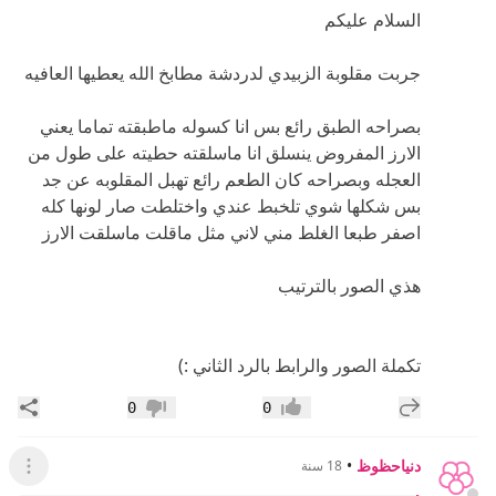
السلام عليكم
جربت مقلوبة الزبيدي لدردشة مطابخ الله يعطيها العافيه
بصراحه الطبق رائع بس انا كسوله ماطبقته تماما يعني
الارز المفروض ينسلق انا ماسلقته حطيته على طول من
العجله وبصراحه كان الطعم رائع تهبل المقلوبه عن جد
بس شكلها شوي تلخبط عندي واختلطت صار لونها كله
اصفر طبعا الغلط مني لاني مثل ماقلت ماسلقت الارز
هذي الصور بالترتيب
تكملة الصور والرابط بالرد الثاني :)
إضافة رد جديد
مشار
0
0
إعجاب
عدم إعجاب
دنياحظوظ
•
18 سنة
عرض ال