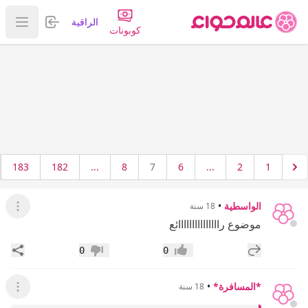
تسجيل الدخول
الراقية
عرض ا
كوبونات
183
182
...
8
7
6
...
2
1
الواسطية
•
18 سنة
عرض ال
موضوع رااااااااااااااائع
إضافة رد جديد
مشار
0
0
إعجاب
عدم إعجاب
*المسافرة*
•
18 سنة
عرض ال