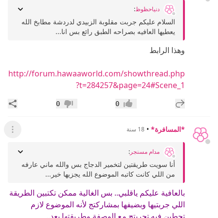
دنياحظوظ
:
السلام عليكم جربت مقلوبة الزبيدي لدردشة مطابخ الله
يعطيها العافيه بصراحه الطبق رائع بس انا...
وهذا الرابط
http://forum.hawaaworld.com/showthread.php
?t=284257&page=24#Scene_1
إضافة رد جديد
مشار
0
0
إعجاب
عدم إعجاب
*المسافرة*
•
18 سنة
عرض ال
مدام مسنجر
:
أنا سويت طريقتين لتخمير الدجاج بس والله ماني عارفه
من اللي كانت كاتبه الموضوع الله يجزيها خير...
بالعافية عليكم ياقلبي.. بس الغالية ممكن تكتبين الطريقة
اللي جربتيها وبضيفها بمشاركتج لأنه الموضوع لازم
تحطين فيه تجربتج مع الوصفة وطريقتها بعد..