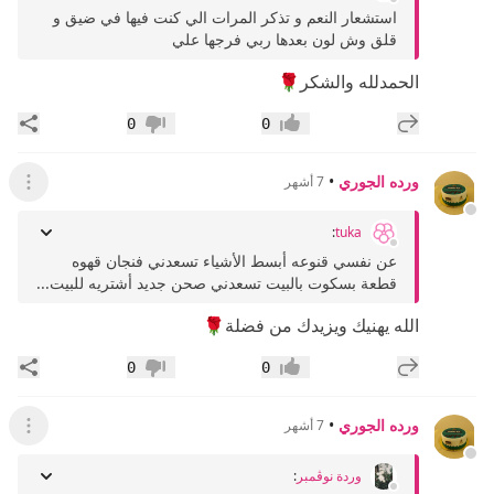
استشعار النعم و تذكر المرات الي كنت فيها في ضيق و
قلق وش لون بعدها ربي فرجها علي
الحمدلله والشكر🌹
إضافة رد جديد
مشار
0
0
إعجاب
عدم إعجاب
ورده الجوري
•
7 أشهر
عرض ال
:
tuka
عن نفسي قنوعه أبسط الأشياء تسعدني فنجان قهوه
قطعة بسكوت بالبيت تسعدني صحن جديد أشتريه للبيت...
الله يهنيك ويزيدك من فضلة🌹
إضافة رد جديد
مشار
0
0
إعجاب
عدم إعجاب
ورده الجوري
•
7 أشهر
عرض ال
وردة نوڤمبر
: