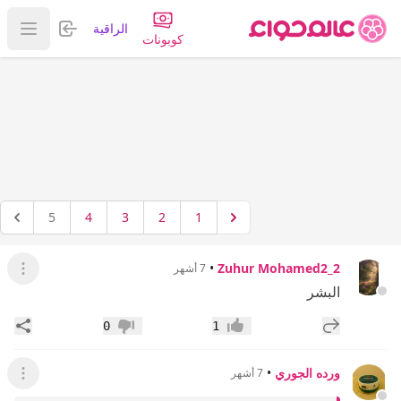
تسجيل الدخول
الراقية
عرض ا
كوبونات
5
4
3
2
1
•
Zuhur Mohamed2_2
7 أشهر
عرض ال
البشر
إضافة رد جديد
مشار
0
1
إعجاب
عدم إعجاب
ورده الجوري
•
7 أشهر
عرض ال