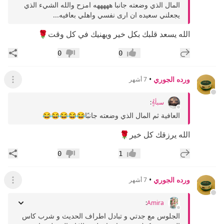
المال الذي وضعته جانبا هههههه امزح والله الشيء الذي
يجعلني سعيده ان ارى نفسي واهلي بعافيه...
الله يسعد قلبك بكل خير ويهنيك في كل وقت🌹
إضافة رد جديد
مشار
0
0
إعجاب
عدم إعجاب
ورده الجوري
•
7 أشهر
عرض ال
سبأ𝄞
:
العافية ثم المال الذي وضعته جانبًا😂😂😂😂😂
الله يرزقك كل خير🌹
إضافة رد جديد
مشار
0
1
إعجاب
عدم إعجاب
ورده الجوري
•
7 أشهر
عرض ال
:
Amira
الجلوس مع جدتي و تبادل اطراف الحديث و شرب كاس