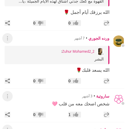
القهوة مع كعك جدتي اشتاق لهذه الايام الجميلة ،يا...
الله يرزقك أيام أجمل 🌹
إضافة رد جديد
مشار
0
0
إعجاب
عدم إعجاب
ورده الجوري
•
7 أشهر
عرض ال
:
Zuhur Mohamed2_2
البشر
الله يسعد قلبك🌹
إضافة رد جديد
مشار
0
0
إعجاب
عدم إعجاب
ساروتية
•
3 أشهر
عرض ال
شخص اضحك معه من قلب 🩷
إضافة رد جديد
مشار
0
1
إعجاب
عدم إعجاب