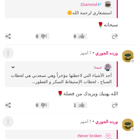
:
💎Diamond
استشعاري لرحمة الله🌼
سبحانه🌹
إضافة رد جديد
مشار
0
0
إعجاب
عدم إعجاب
ورده الجوري
•
7 أشهر
عرض ال
غيمة
:
أحد الأشياء التي لاحظتها مؤخراً وهي تسعدني هي لحظات
الصباح ، لحظات الإستيقاظ المبكر و الفطور...
الله يهنيك ويزيدك من فضلة🌹
إضافة رد جديد
مشار
0
1
إعجاب
عدم إعجاب
ورده الجوري
•
7 أشهر
عرض ال
:
Never broken