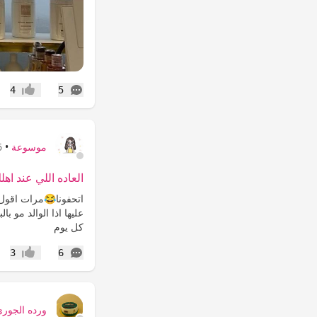
التعليقات
4
5
إعجاب
موسوعة
•
6 أ
العاده اللي عند اه
اتحفونا😂مرات اقول
عليها اذا الوالد مو 
كل يوم
التعليقات
3
6
إعجاب
ورده الجوري