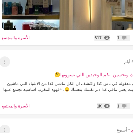
المشاهدات
الأسرة والمجتمع
617
1
عدم إعجاب
يام
عرض 
لك وتحسين انكم الوحيدين اللي تسوونها🤔
 معقوله في ناس كذا واكتشف ان الكل ماشي كذا من الاشياء اللي ماشين
بالبيت يعني مافي غدا دبر نفسك بنفسك 😆. +قهوه المغرب اساسيه نجتمع عليها
المشاهدات
الأسرة والمجتمع
1K
1
عدم إعجاب
•
أسبوع