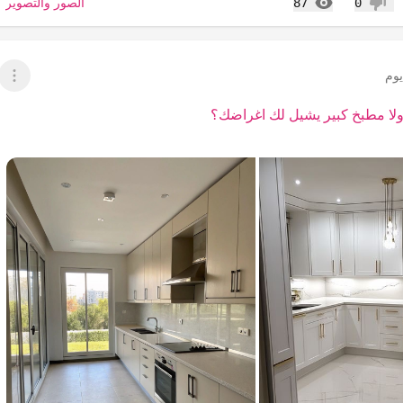
المشاهدات
الصور والتصوير
87
0
عدم إعجاب
وم
عرض 
ا مطبخ كبير يشيل لك اغراضك؟