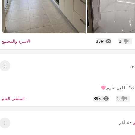
المشاهدات
الأسرة والمجتمع
386
1
عدم إعجاب
ين
عرض 
 أنا اول تعليق🩷
المشاهدات
الملتقى العام
896
1
عدم إعجاب
•
4 أيام
عرض 