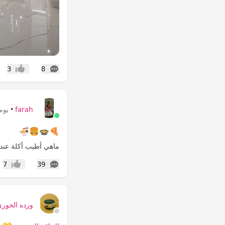
التعليقات
3
8
إعجاب
farah
•
يوم
🍕🍲🍔🍜
ماهي أطيب أكلة عندك؟
التعليقات
7
39
إعجاب
ورده الجوري