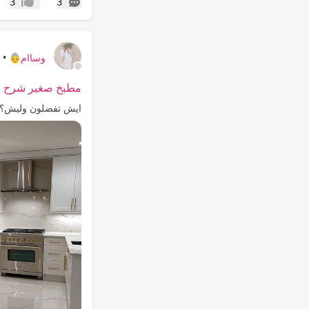
التعليقات
3
3
إعجاب
وساام👵
•
ي
مطبخ صغير شرح ول
ايش تفضلون وليش؟