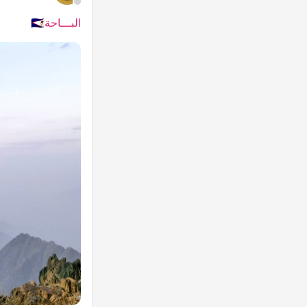
البـــاحة🇸🇦