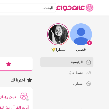
البحث
البحث…
قصتي
سمارا🌾
الرئيسية
نشط حاليًا
اخترنا لك
متداول
فيضٌ وعِطرْ
آيات القرآن نورٌ لل