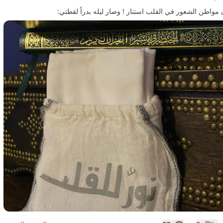
مواطن الشعور في القلب استنار ! وصار ليله بدراً لقطتي: