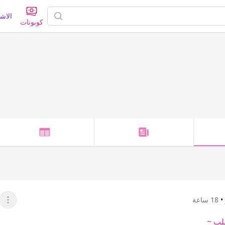
الاش
كوبونات
•
18 ساعة
عرض 
قلب ~