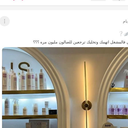
عدم إعجاب
عرض 
ي فالمشغل اتهمك وتخليك ترجعين للصالون مليون مره ؟؟؟