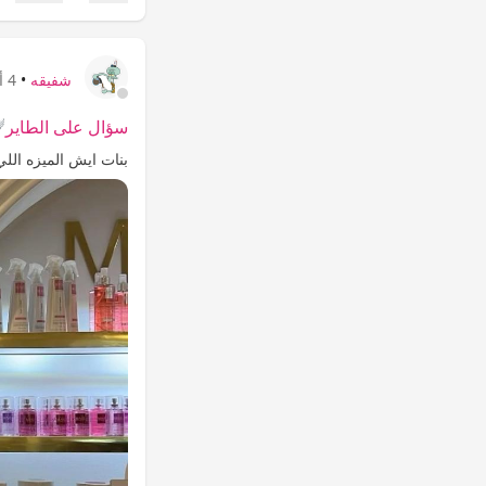
إعجاب
شفيقه
•
4 أيام
سؤال على الطاير🪽❔
بنات ايش الميزه الل