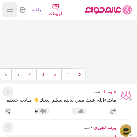
تسجيل الدخول
الراقية
عرض ا
كوبونات
5
4
3
2
1
حنونه ا
•
سنة
عرض ال
ماشاءالله عليك مبين لذيده تسلم ايدينك👌 متابعه جديده
إضافة رد جديد
مشار
0
1
إعجاب
عدم إعجاب
ورده الجوري
•
سنة
عرض ال