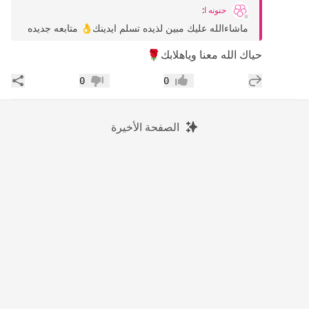
حنونه ا
:
ماشاءالله عليك مبين لذيده تسلم ايدينك👌 متابعه جديده
حياك الله معنا وياهلابك🌹
إضافة رد جديد
مشار
0
0
إعجاب
عدم إعجاب
الصفحة الأخيرة