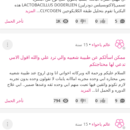
تسمى(لاكتوبسيلس دودرلين) LACTOBACILLUS DODERLIEN هذه
البكتريا تقوم بتحليل طبقة الكلايكوجين CLYCOGEN...
المزيد
التعليقات
المشاهدات
تأخر الحمل
1K
0
0
5
إعجاب
عدم إعجاب
عالم ياحواء
•
15 سنة
عرض ا
ممكن اسألكم عن طبيبة شعبيه والي ترد علي والله اقول الامي
تدعي لها محتاجتكم
السلام عليكم ورحمة اله وبركاته اخواتي انا ودي اروح عند طبيبة شعبيه
بس محتاره ابي وحده مجربه امااانه يابنات لا تقولون وحده بدون تجربه
لازم تكونو واثقين فيها تعبت منهم ابي وحده ثقه وعندها ضمير.. ابي علاج
الدوره و الحمل انا...
المزيد
التعليقات
المشاهدات
تأخر الحمل
794
0
0
9
إعجاب
عدم إعجاب
عالم ياحواء
•
15 سنة
عرض ا