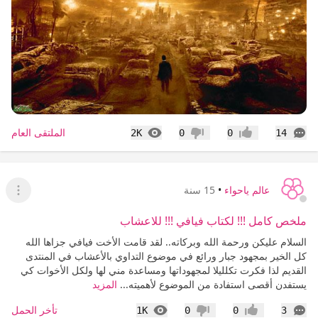
التعليقات
المشاهدات
الملتقى العام
2K
0
0
14
إعجاب
عدم إعجاب
عالم ياحواء
•
15 سنة
عرض ا
ملخص كامل !!! لكتاب فيافي !!! للاعشاب
السلام عليكن ورحمة الله وبركاته.. لقد قامت الأخت فيافي جزاها الله
كل الخير بمجهود جبار ورائع في موضوع التداوي بالأعشاب في المنتدى
القديم لذا فكرت تكلليلا لمجهوداتها ومساعدة مني لها ولكل الأخوات كي
يستفدن أقصى استفادة من الموضوع لأهميته...
المزيد
التعليقات
المشاهدات
تأخر الحمل
1K
0
0
3
إعجاب
عدم إعجاب