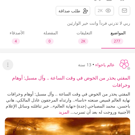
2K
طلب صداقة
ربي لا تذرني فرداً وانت خير الوارثين
المواضيع
التعليقات
المفضلة
الأصدقاء
4
0
2K
277
عالم ياحواء
•
13 سنة
عرض ا
المفتي يحذر من الخوض في وقت الساعة .. وآل مسبل: أوهام
وخرافات
المفتي يحذر من الخوض في وقت الساعة .. وآل مسبل: أوهام وخرافات
نهاية العالم قميص صنعته «ناسا».. وارتداه المرجفون عادل المالكي، هاني
باحسن، محمد المصباحي (جدة) «نهاية العالم».. خبر تناقلته وسائل الإعلام
الأجنبية وروجت له بعد أن تسرب...
المزيد