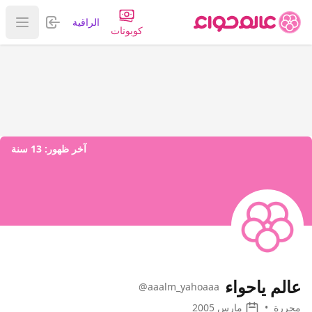
تسجيل الدخول
الراقية
عرض ا
كوبونات
آخر ظهور:
13 سنة
عالم ياحواء
@aaalm_yahoaaa
محررة
•
مارس 2005