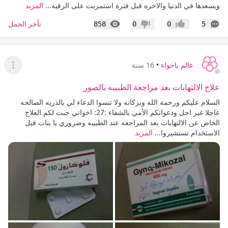
ويسعدها في الدنيا والاخره قبل فترة استمريت على الرقيه...
المزيد
التعليقات
المشاهدات
تأخر الحمل
858
0
0
5
إعجاب
عدم إعجاب
عالم ياحواء
•
16 سنة
عرض ا
علاج الالتهابات بعد مراجعة الطبيبه بالصور
السلام عليكم ورحمة الله وبركاته ولا تنسوا الدعاء لي بالذريه الصالحه
عاجلا غير اجل ودعواتكم الأمي بالشفاء :27: اخواتي جبت لكم العلاج
الخاص عن الالتهابات بعد المراجعه عند الطبيبه وضروري يا بنات قبل
الاستخدام تستشيروا...
المزيد