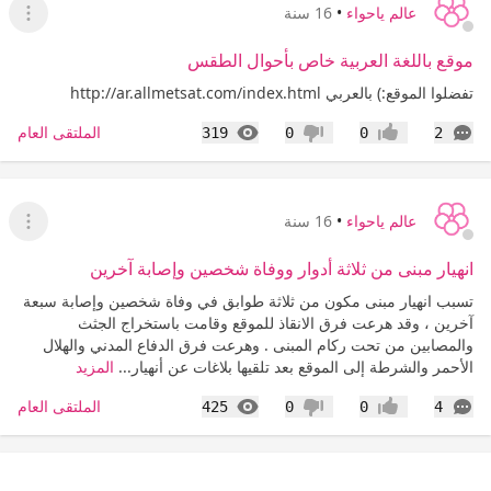
عالم ياحواء
•
16 سنة
عرض ا
موقع باللغة العربية خاص بأحوال الطقس
تفضلوا الموقع:) بالعربي http://ar.allmetsat.com/index.html
التعليقات
المشاهدات
الملتقى العام
319
0
0
2
إعجاب
عدم إعجاب
عالم ياحواء
•
16 سنة
عرض ا
انهيار مبنى من ثلاثة أدوار ووفاة شخصين وإصابة آخرين
تسبب انهيار مبنى مكون من ثلاثة طوابق في وفاة شخصين وإصابة سبعة
آخرين ، وقد هرعت فرق الانقاذ للموقع وقامت باستخراج الجثث
والمصابين من تحت ركام المبنى . وهرعت فرق الدفاع المدني والهلال
الأحمر والشرطة إلى الموقع بعد تلقيها بلاغات عن أنهيار...
المزيد
التعليقات
المشاهدات
الملتقى العام
425
0
0
4
إعجاب
عدم إعجاب