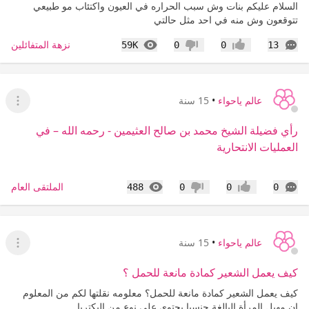
السلام عليكم بنات وش سبب الحراره في العيون واكتئاب مو طبيعي
تتوقعون وش منه في احد مثل حالتي
التعليقات
المشاهدات
نزهة المتفائلين
59K
0
0
13
إعجاب
عدم إعجاب
عالم ياحواء
•
15 سنة
عرض ا
رأي فضيلة الشيخ محمد بن صالح العثيمين - رحمه الله – في
العمليات الانتحارية
التعليقات
المشاهدات
الملتقى العام
488
0
0
0
إعجاب
عدم إعجاب
عالم ياحواء
•
15 سنة
عرض ا
كيف يعمل الشعير كمادة مانعة للحمل ؟
كيف يعمل الشعير كمادة مانعة للحمل؟ معلومه نقلتها لكم من المعلوم
ان مهبل المرأة البالغة جنسيا يحتوي على نوع من البكتريا