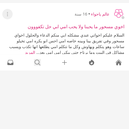
عالم ياحواء
•
16 سنة
عرض ا
اخوي مسحور ما يحبنا ولا يحب امي ابي حل تكفووون
السلام عليكم اخواتي عندي مشكله ابي منكم الدعاء والحلول اخواي
مسحور وفي تفريق بينا وبينه خاصه امي احس انو يكره امي تخيلو
ساعات وهو يتكلم ويهاوش وكل ما تتكلم امي يطلعها انها تكذب ويسبب
مشاكل في البيت وما يرتاح حتى يبكي امي امي بعد...
المزيد
التعليقات
المشاهدات
نزهة المتفائلين
6K
0
0
20
إعجاب
عدم إعجاب
عالم ياحواء
•
16 سنة
عرض القا
ابغى شغاله اندنوسيه بالساعه في بريدة ضروري ..
السلام عليكم ورحمة الله وبركاته ابغى شغاله اندنوسيه بالساعه في
بريدة ضروري .. الله يخليكم:26:
التعليقات
المشاهدات
ساعدوني
674
0
0
1
إعجاب
عدم إعجاب