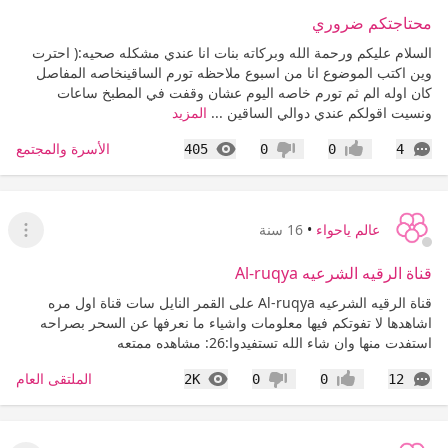
محتاجتكم ضروري
السلام عليكم ورحمة الله وبركاته بنات انا عندي مشكله صحيه:( احترت
وين اكتب الموضوع انا من اسبوع ملاحظه تورم الساقينخاصه المفاصل
كان اوله الم ثم تورم خاصه اليوم عشان وقفت في المطبخ ساعات
ونسيت اقولكم عندي دوالي الساقين ...
المزيد
التعليقات
المشاهدات
الأسرة والمجتمع
405
0
0
4
إعجاب
عدم إعجاب
عالم ياحواء
•
16 سنة
عرض ا
قناة الرقيه الشرعيه Al-ruqya
قناة الرقيه الشرعيه Al-ruqya على القمر النايل سات قناة اول مره
اشاهدها لا تفوتكم فيها معلومات واشياء ما نعرفها عن السحر بصراحه
استفدت منها وان شاء الله تستفيدوا:26: مشاهده ممتعه
التعليقات
المشاهدات
الملتقى العام
2K
0
0
12
إعجاب
عدم إعجاب