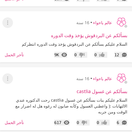
إعجاب
عدم إعجاب
عالم ياحواء
•
16 سنة
عرض ا
بسألكم عن البردقوش يؤخذ وقت الدوره
السلام عليكم بسألكم عن البردقوش يؤخذ وقت الدوره انتظركم
التعليقات
المشاهدات
تأخر الحمل
9K
0
0
12
إعجاب
عدم إعجاب
عالم ياحواء
•
16 سنة
عرض ا
بسألكم عن غسول castlia
السلام عليكم بنات بسألكم عن غسول castlia رحت الدكتوره عندي
الالتهابات :( واعطني الغسول وكأنه صابون له رغوه هل له اضرار مع
الوقت ومن جربه
التعليقات
المشاهدات
تأخر الحمل
617
0
0
6
إعجاب
عدم إعجاب