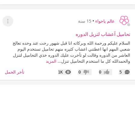
عالم ياحواء
•
15 سنة
عرض ا
تحاميل آعشاب لتزيل الدوره
السلام عليكم ورحمة الله وبركاته انا قبل شهور رحت عند وحده تعالج
شعبي المهم انها اعطتني اعشاب كثيره منهم تحاميل تستخدم اليوم
العاشر من الدوره وقالت لو تأخرت عليك الدوره خذي التحاميل لتنزل
والحمدالله كل ما استخدم التحاميل تنزل...
المزيد
التعليقات
المشاهدات
تأخر الحمل
1K
0
0
5
إعجاب
عدم إعجاب