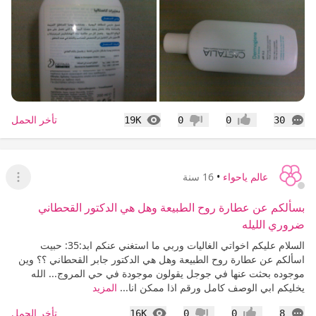
التعليقات
المشاهدات
تأخر الحمل
19K
0
0
30
إعجاب
عدم إعجاب
عالم ياحواء
•
16 سنة
عرض ا
بسألكم عن عطارة روح الطبيعة وهل هي الدكتور القحطاني
ضروري الليله
السلام عليكم اخواتي الغاليات وربي ما استغني عنكم ابد:35: حبيت
اسألكم عن عطارة روح الطبيعة وهل هي الدكتور جابر القحطاني ؟؟ وين
موجوده بحثت عنها في جوجل يقولون موجودة في حي المروج... الله
يخليكم ابي الوصف كامل ورقم اذا ممكن انا...
المزيد
التعليقات
المشاهدات
تأخر الحمل
16K
0
0
8