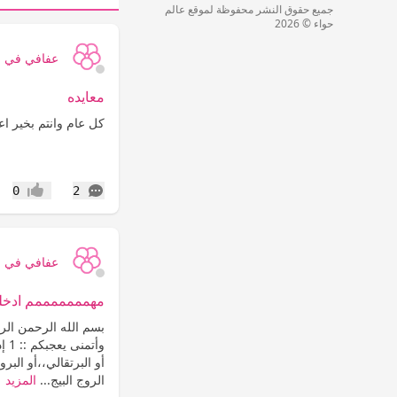
جميع حقوق النشر محفوظة لموقع عالم
حواء © 2026
عفافي في ح
معايده
كل عام وانتم بخير اعا
التعليقات
0
2
إعجاب
عفافي في ح
مهمممممممم ادخلو 
بسم الله الرحمن الر
وأت
أو البرتقالي،،أو البر
الروج البيج...
المزيد