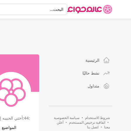
البحث
البحث…
الرئيسية
نشط حاليًا
متداول
شروط الاستخدام
•
سياسة الخصوصية
:44:أختي الحبيبه إحذري من النمص فهو طرد وابعاد عن رحمة الله عفافي في حجابي:26:
•
اتفاقية ترخيص المستخدم
•
أعلن
معنا
•
اتصل بنا
المواضيع