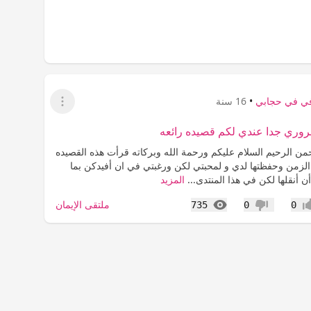
ي في حجابي
•
16 سنة
عرض القائمة
 ضروري جدا عندي لكم قصيده رائعه
من الرحيم السلام عليكم ورحمة الله وبركاته قرأت هذه القصيده
الزمن وحفظتها لدي و لمحبتي لكن ورغبتي في ان أفيدكن بما
 أنقلها لكن في هذا المنتدى...
المزيد
المشاهدات
ملتقى الإيمان
735
0
0
اب
عدم إعجاب