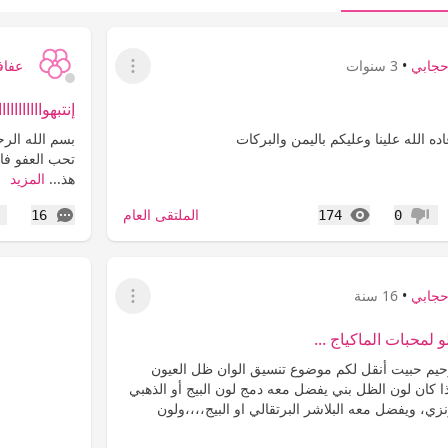
جابي
•
3 سنوات
عفاف
عرض القائمة
إنتبهواااااااااا
ده الله علينا وعليكم باليمن والبركات
بسم الله الرح
تحب العفو فاع
هذ...
المزيد
المشاهدات
التعليقات
الملتقى العام
16
174
0
عدم إعجاب
إع
جابي
•
16 سنة
عرض القائمة
لمحبات الماكياج ...
حيم حبيت أنقل لكم موضوع تنسيق الوان ظل العيون
منى يعجبكم :: 1 إذا كان لون الظل بني يفضل معه دمج لون البيج أو الذهبي
ونزي، ويفضل معه البلاشر البرتقالي او البيج،،،،ولون