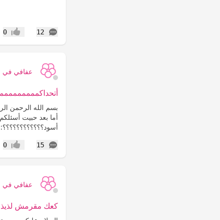
التعليقات
0
12
إعجاب
عفافي في ح
أتحداكممممممممم
بسم الله الرحمن الرحيم
أما بعد حبيت أسئلكم 
أسود؟؟؟؟؟؟؟؟؟؟؟؟:arb: ...
التعليقات
0
15
إعجاب
عفافي في ح
كعك مقرمش لذيذ 