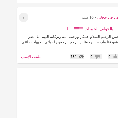
ي في حجابي
•
16 سنة
عرض القائمة
اااا ياأخواتي الحبيبات !!!!!!!!!!!!!!1
من الرحيم السلام عليكم ورحمة الله وبركاته اللهم انك عفو
فو عنا وارحمنا برحمتك يا ارحم الرحمين أخواتي الحبيبات جاتني
المشاهدات
ملتقى الإيمان
731
0
0
جاب
عدم إعجاب