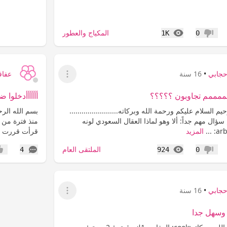
المشاهدات
المكياج والعطور
1K
0
عدم إعجاب
جابي
•
16 سنة
عفاف
عرض القائمة
ممممم تجاوبون ؟؟؟؟؟
أأأأأأدخلوا
 السلام عليكم ورحمة الله وبركاته........................
بسم الله الرح
سؤال مهم جداً: ألا وهو لماذا العقال السعودي لونه
منذ فترة من 
المزيد
قرأت قررت أن
المشاهدات
التعليقات
الملتقى العام
4
924
0
عدم إعجاب
إعج
جابي
•
16 سنة
عرض القائمة
وسهل جدا