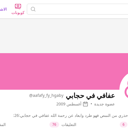
الاش
كوبونات
عفافي في حجابي
@aafafy_fy_hgaby
عضوة جديدة
•
أغسطس 2009
التعليقات
الم
76
6