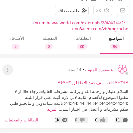
2K
طلب صداقة
forum.hawaaworld.com/externals/2/4/4/1/4/2/…
mo3alem.com/vb/imgcache/…
المواضيع
التعليقات
المفضلة
الأصدقاء
9
0
3K
96
عصفورة الجنوب
•
14 سنة
عرض ا
*÷*÷* العنــــف ضد الاطفال *÷*÷*
السلام عليكم و رحمة الله و بركاته مشرفاتنا الغاليات رجاء حااااار لا
تنقلوا الموضوع للأقسام الثانية لاني لازم أثبت على قرار الليلة
:44::44::44::44::44::44::44::44::44: ياليت تساعدوني و ماتخيبو ظني
فيكم مشرفات و أعضاء في اختيار اسم...
المزيد
التعليقات
المشاهدات
الطالبات والمعلمات
1K
0
0
11
إعجاب
عدم إعجاب