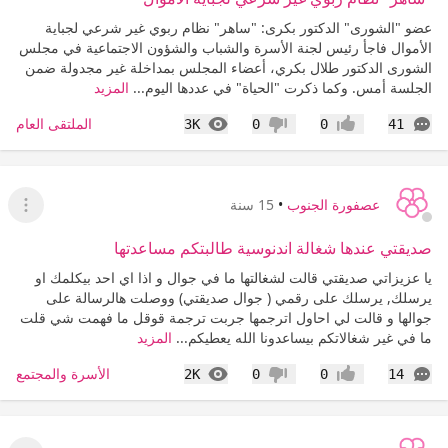
عضو "الشورى" الدكتور بكرى: "ساهر" نظام ربوي غير شرعي لجباية
الأموال فاجأ رئيس لجنة الأسرة والشباب والشؤون الاجتماعية في مجلس
الشورى الدكتور طلال بكري، أعضاء المجلس بمداخلة غير مجدولة ضمن
الجلسة أمس. وكما ذكرت "الحياة" في عددها اليوم...
المزيد
التعليقات
المشاهدات
الملتقى العام
3K
0
0
41
إعجاب
عدم إعجاب
عصفورة الجنوب
•
15 سنة
عرض ا
صديقتي عندها شغالة اندنوسية طالبتكم مساعدتها
يا عزيزاتي صديقتي قالت لشغالتها ما في جوال و اذا اي احد بيكلمك او
يرسلك, يرسلك على رقمي ( جوال صديقتي) ووصلت هالرسالة على
جوالها و قالت لي احاول اترجمها جربت ترجمة قوقل ما فهمت شي قلت
ما في غير شغالاتكم بيساعدونا الله يعطيكم...
المزيد
التعليقات
المشاهدات
الأسرة والمجتمع
2K
0
0
14
إعجاب
عدم إعجاب