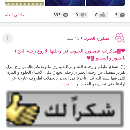
التعليقات
المشاهدات
الملتقى العام
633
0
0
3
إعجاب
عدم إعجاب
عصفورة الجنوب
•
15 سنة
عرض ا
♥▓مذكرات عصفورة الجنوب في رحلتها الأروع رحلة الحج (
بالصور و الفيديو)▓♥
(1) السلام عليكم و رحمة الله و بركاته,,, زي ما وعدتكم غالياتي راح انزل
تقرير مفصل عن رحلة العمر (( رحلة الحج )) بكل الأشياء الحلوة و المرة
اللي فيها بسم الله نبدأ: تأخرنا في الحجز بالحملات لظروف خارجة عن
إرادتنا حتى نصف ذو القعده أو...
المزيد