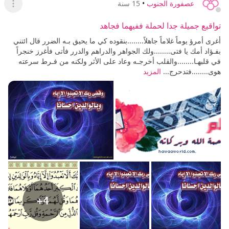
عصفورة الجنوب
•
15 سنة
عرض ا
تواقيع جميلة جدا لحملة ففيهما فجاهد
أغرى أمرؤ يوماً غلاماً جاهلاً........بنقوده كي ما يحيق بـه الضرر قال ائتني
بفـؤاد أمك يا فتى........ولك الجواهر والدراهم والدرر فأتى فأغرز خنجراً
في قلبهـا........والقلب أخرجـه وعاد على الأثر ولكنه من فـرط سرعته
هوى........فتدحرج...
المزيد
+4