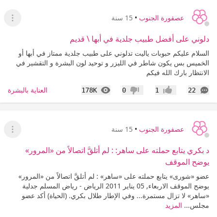
عصفورة الجنوب
•
15 سنة
عرض ا
دلوني على أفضل طبيب جلدية في أبها \ قديم
السلام عليكم حبوبات ياليت تدلوني على طبيب جلدية ممتاز في أبها أو
الخميس بس يكون شاطر في الليزر و توحيد لون البشرة و التقشير في
الانتظار بارك الله فيكم
التعليقات
المشاهدات
العناية بالبشرة
178K
0
1
22
إعجاب
عدم إعجاب
عصفورة الجنوب
•
15 سنة
عرض ا
د بكري يتابع حملته على ساهر: : لم أتلقَّ اتصالاً من «المرور»
يوضح الموقف
عضو «شورى» يتابع حملته على «ساهر» : لم أتلقَّ اتصالاً من «المرور»
يوضح الموقف الاربعاء, 05 يناير 2011 الرياض - رياض المسلم جدلية
«ساهر» لا تزال مستمرة... وفي الإطار طلال بكري. (الحياة) أكد عضو
مجلس...
المزيد