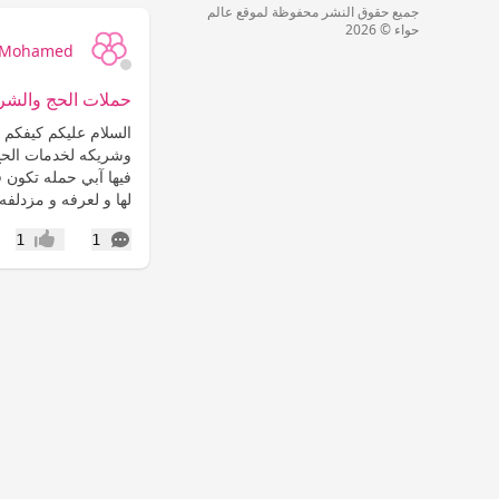
جميع حقوق النشر محفوظة لموقع عالم
حواء © 2026
 Mohamed
حملات الحج والشركا
السلام عليكم كيفكم 
وشريكه لخدمات الحج
فيها آبي حمله تكون 
لها و لعرفه و مزدلفه
التعليقات
1
1
إعجاب