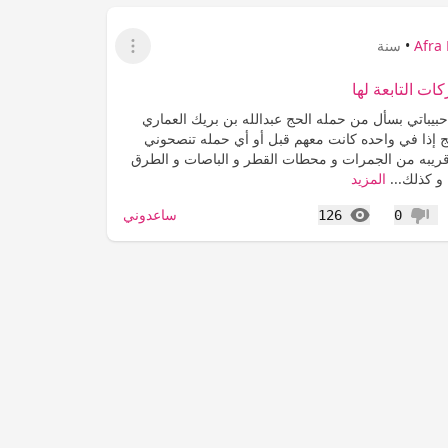
Afra
•
سنة
عرض القائمة
ت التابعة لها
حبيباتي بسأل من حمله الحج عبدالله بن بريك العماري
 إذا في واحده كانت معهم قبل أو أي حمله تنصحوني
قريبه من الجمرات و محطات القطر و الباصات و الطرق
 و كذلك...
المزيد
المشاهدات
ساعدوني
126
0
عدم إعجاب