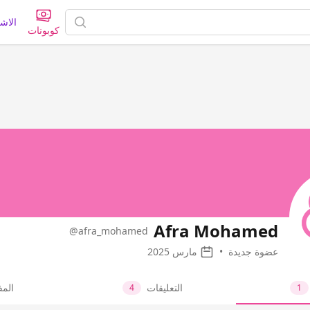
الاش
كوبونات
Afra Mohamed
@afra_mohamed
عضوة جديدة
•
مارس 2025
التعليقات
الم
4
1