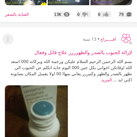
التعليقات
المشاهدات
العناية بالشعر
13K
0
0
79
إعجاب
عدم إعجاب
افـــــراح
•
13 سنة
عرض ا
لإزالة الحبوب بالصدر والظهرررر علاج قاتل وفعال
بسم الله الرحمن الرحيم السلام عليكن ورحمة الله وبركاته 000 اسعد
الله اوقاتكن اخواتي بكل حين 000 اليوم حابه اتكلم عن الحبوب الي
تظهر بالصدر والظهر وكثيررر يعاني منهاا 00 اولا يغسل المكان بصابونة
اكني ايد ...
المزيد