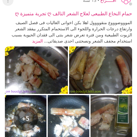
افـــــراح
•
13 سنة
عرض ا
حمام النخاع الطبيعى لعلاج الشعر التالف ღ تجربة متميزة ღ
الموووضوووع منقوووول اهلا بكن اخواتى الغاليات فى فصل الصيف
وارتفاع درجات الحرارة واللجوء الى الاستحمام المتكرر بيفقد الشعر
الزيوت الطبيعية ومن فترة تعرض شعر بنتى الى فقدان الحيوية بسبب
استخدام مجفف الشعر ونصحتنى احدى صديقاتى...
المزيد
+5