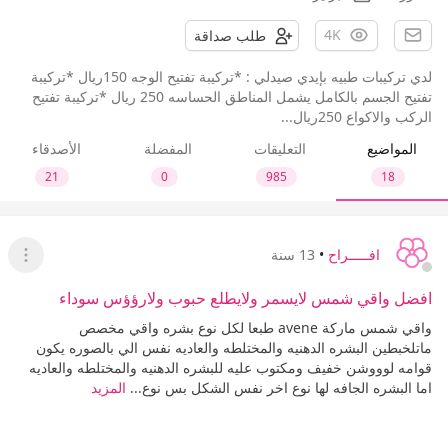
4K
طلب صداقة
لدي تركيبات طبيه بإيدي صيدلي : *تركيبة تفتيح الوجه 150ريال *تركيبة
تفتيح الجسم بالكامل يشمل المناطق الحساسه 250 ريال *تركيبة تفتيح
الركب والاكواع 250ريال...
المواضيع
التعليقات
المفضلة
الأصدقاء
21
0
985
18
افـــــراح
•
13 سنة
عرض ا
افضل واقي شمس لايسمر ولايطلع حبوب ولارؤؤس سوداء
واقي شمس ماركة avene طبعا لكل نوع بشره واقي مخصص
ماتلخبطين البشره الدهنيه والمختلطه والعاديه نفس الي بالصوره يكون
قوامه لوووشن خفيف ومكتوب عليه للبشره الدهنيه والمختلطه والعاديه
اما البشره الجافه لها نوع اخر نفس الشكل بس نوع...
المزيد