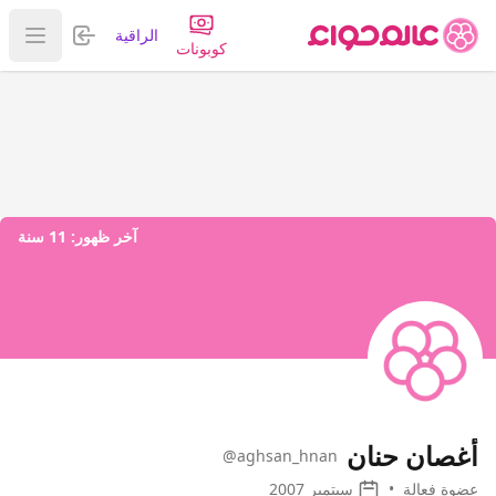
تسجيل الدخول
الراقية
عرض ا
كوبونات
آخر ظهور:
11 سنة
أغصان حنان
@aghsan_hnan
عضوة فعالة
•
سبتمبر 2007