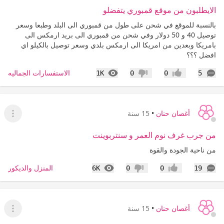
الايطلبون من موقع قمبوري يتفضلو
بالنسبة للموقع في شحن على طول من قمبوري الى البلد وطبعا وسعر
توصيل 40 و 50 دولار وفي شحن من قمبوري الى بريد ارمكس الى
بامريكا وبعدين من امريكا الى ارمكس بلدي وسعر توصيل بالكيلو اي
افضل ؟؟؟
التعليقات
المشاهدات
الاستفسارات الجماليه
1K
0
0
5
إعجاب
عدم إعجاب
أغصان حنان
•
15 سنة
عرض ا
من جرب غرف نوم العمر و سنتربوينت
من ناحية الجودة والقوة
التعليقات
المشاهدات
المنزل والديكور
6K
0
0
19
إعجاب
عدم إعجاب
أغصان حنان
•
15 سنة
عرض ا