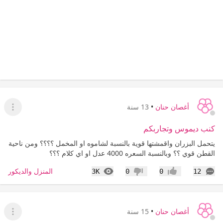
أغصان حنان
•
13 سنة
عرض ا
كنب ديموس وتجاربكم
يتحمل البزران واقمشتها قوية بالنسبة لشاموه او المخمل ؟؟؟؟ ومن ناحية
القطن قوي ؟؟ وبالنسبة السعره 4000 عدل او اي كلام ؟؟؟
التعليقات
المشاهدات
المنزل والديكور
3K
0
0
12
إعجاب
عدم إعجاب
أغصان حنان
•
15 سنة
عرض ا