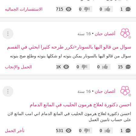
التعليقات
المشاهدات
الاستفسارات الجماليه
715
0
0
1
إعجاب
عدم إعجاب
أغصان حنان
•
16 سنة
عرض ا
سوال من قالو اليها بالسونار<تكرر طرحه كثيرا ابحثي في القسم
سوال من قالو اليها بالسونار يمكن بنوته او شكلها بنوته وطلع صح بنوته
التعليقات
المشاهدات
الحمل والإنجاب
1K
0
0
15
إعجاب
عدم إعجاب
أغصان حنان
•
16 سنة
عرض ا
احسن دكتورة لعلاج هرمون الحليب في المانع الدمام
احسن دكتورة لعلاج هرمون الحليب في المانع الدمام اني امب المانع لان
على حساب تامين العمل
التعليقات
المشاهدات
تأخر الحمل
531
0
0
1
إعجاب
عدم إعجاب