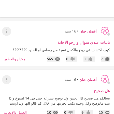
أغصان حنان
•
16 سنة
عرض ا
يابنات عندي سوال وارجو الاجابة
كيف اكتشف في روج والكحل نسبة من رصاص او الحديد ؟؟؟؟؟؟؟؟
التعليقات
المشاهدات
المكياج والعطور
565
0
0
7
إعجاب
عدم إعجاب
أغصان حنان
•
16 سنة
عرض ا
هل صحيح
بسالكم هل صحيح اذا الجنين ولد يوضح بسرعة حتى في 14 اسبوع واذا
بنت مايوضح وكل وحده تكتب تجربتها من خلال كم قالو اليها ولد اوبنت
التعليقات
المشاهدات
الحمل والإنجاب
1K
0
0
15