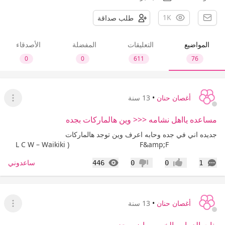
1K
طلب صداقة
المواضيع
التعليقات
المفضلة
الأصدقاء
0
0
611
76
أغصان حنان
•
13 سنة
عرض ا
مساعده يااهل نشامه <<< وين هالماركات بجده
جديده اني في جده وحابه اعرف وين توجد هالماركات
L C W – Waikiki ) F&amp;F
التعليقات
المشاهدات
ساعدوني
446
0
0
1
إعجاب
عدم إعجاب
أغصان حنان
•
13 سنة
عرض ا